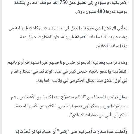
الأمريكية، وسيؤدي إلى تعليق عمل 750 ألف موظف اتحادي بتكلفة
يومية قدرها 400 مليون دولار.
ويأتي الإغلاق الذي سيوقف العمل في عدة وزارات ووكالات فدرالية في
وقت عززت الانقسامات العميقة في واشنطن المخاوف حيال مدة
وتداعيات الإغلاق.
وهدد ترامب بمعاقبة الديموقراطيين وناخبيهم عبر استهداف أولوياتهم
التقدّمية والدفع باتّجاه خفض كبير في عدد الوظائف في القطاع العام
في أول إغلاق منذ الشلل الحكومي في ولايته السابقة.
وقال ترامب للصحافيين “لذلك، سنسرّح عددا كبيرا من الأشخاص.. هم
ديموقراطيون، وسيكونون ديموقراطيين.. الكثير من الأمور الجيدة
يمكن أن تأتي من عمليات الإغلاق”.
وأعلنت عدة سفارات أميركية على “إكس” أن حساباتها لن تُحدّث إلا