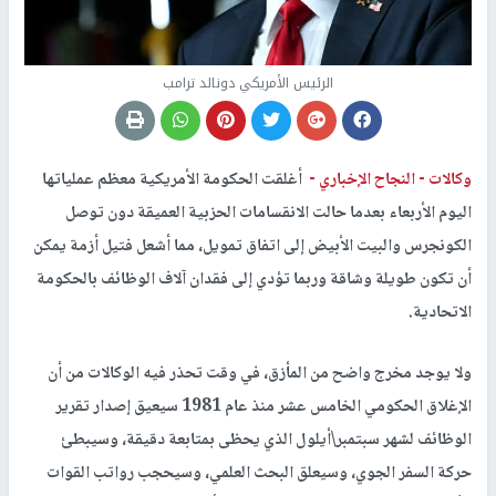
الرئيس الأمريكي دونالد ترامب
وكالات -
النجاح الإخباري -
أغلقت الحكومة الأمريكية معظم عملياتها
اليوم الأربعاء بعدما حالت الانقسامات الحزبية العميقة دون توصل
الكونجرس والبيت الأبيض إلى اتفاق تمويل، مما أشعل فتيل أزمة يمكن
أن تكون طويلة وشاقة وربما تؤدي إلى فقدان آلاف الوظائف بالحكومة
الاتحادية.
ولا يوجد مخرج واضح من المأزق، في وقت تحذر فيه الوكالات من أن
الإغلاق الحكومي الخامس عشر منذ عام 1981 سيعيق إصدار تقرير
الوظائف لشهر سبتمبر\أيلول الذي يحظى بمتابعة دقيقة، وسيبطئ
حركة السفر الجوي، وسيعلق البحث العلمي، وسيحجب رواتب القوات