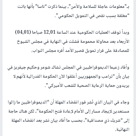
بـ”معلومات عاجلة للسلامة والأمن”، بينما ذكرت “ناسا” بأنها باتت
“مغلقة بسبب نقص في التمويل الحكومي”.
وبدأ توقف العمليات الحكومية عند الساعة 12,01 صباحا (04,01)
الأربعاء بعد محاولة محمومة فشلت في النهاية في مجلس الشيوخ
للمصادقة على قرار تمويل قصير الأمد أقره مجلس النواب.
وأفاد زعيما الديموقراطيين في المجلس تشاك شومر وحكيم جيفريز في
بيان بأن “ترامب والجمهوريين أغلقوا الآن الحكومة الفدرالية لأنهم لا
يريدون حماية الرعاية الصحية للشعب الأميركي”.
وجاء في البيان الذي نُشر فور انقضاء المهلة أن “الديموقراطيين ما زالوا
مستعدين لإيجاد مسار إلى الأمام لإعادة فتح الحكومة”، لكن هناك حاجة
إلى “شريك ذي مصداقية”، بحسب ما أفاد بيان نشر بعد انقضاء المهلة
النهائية.