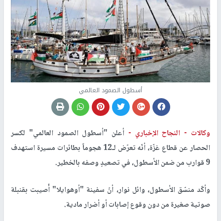
أسطول الصمود العالمي
وكالات -
النجاح الإخباري -
أعلن "أسطول الصمود العالمي" لكسر
الحصار عن قطاع غزّة، أنّه تعرّض لـ12 هجوماً بطائرات مسيرة استهدف
9 قوارب من ضمن الأسطول، في تصعيدٍ وصفه بالخطير.
وأكّد منسّق الأسطول، وائل نوار، أنّ سفينة "أوهوايلا" أُصيبت بقنبلة
صوتية صغيرة من دون وقوع إصابات أو أضرار مادية.