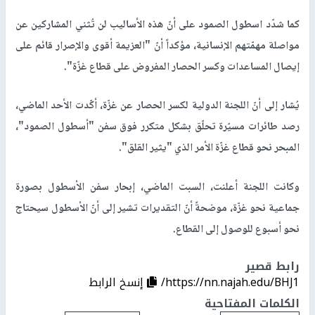
كما شدّد اسطول الصمود على أنّ هذه الأساليب لن تُثني المشاركين عن
مواصلة مهمّتهم الإنسانية، مؤكداً أنّ "العزيمة أقوى والإصرار قائم على
إيصال المساعدات وكسر الحصار المفروض على قطاع غزّة".
يُشار إلى أنّ اللجنة الدولية لكسر الحصار عن غزّة، أكّدت الأحد الماضي،
رصد طائرات مسيّرة تحلّق بشكل متكرر فوق سفن "أسطول الصمود"،
المبحر نحو قطاع غزّة الأمر الذي "يثير القلق".
وكانت اللجنة أعلنت، السبت الماضي، إبحار سفن الأسطول بصورة
جماعية نحو غزّة، موضحةً أنّ التقديرات تشير إلى أنّ الأسطول سيحتاج
نحو أسبوع للوصول إلى القطاع.
رابط قصير
https://nn.najah.edu/BHJ1/
إنسخ الرابط
الكلمات المفتاحية