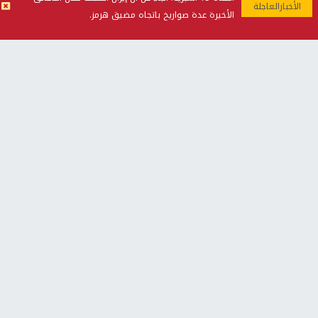
جريمة القتل في رام الله
الأخيرة عدة صواريخ باتجاه مضيق هرمز.
ضحايا بانفجار عبوة ناسفة داخل حافلة في جرمانا بريف دمشق
الرئيس يستقبل مجلس بلدية رام الله ويشدد على دور
البلديات في دعم الصمود الفلسطيني
أخبار جامعة النجاح
طلبة مساق "مدخل للقانون
جامعة النجاح الوطنية تستضيف
الاجتماعي والتشريعات
منافسات بطولة الراحل مفيد
الاجتماعية"يزورون مركز حماية
اسماعيل لكرة اليد للناشئين
الأسرة
منذ 48 دقيقة
منذ 5 ثواني