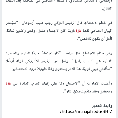
وإنساني، وانتعاش اقتصادي، واستقرار سياسي في المنطقة بعد انتهاء
القتال.
في ختام الاجتماع، قال الرئيس التركي رجب طيب أردوغان : "سيُنشر
البيان الختامي لقمة
غزة
قريبًا. كان الاجتماع مثمرًا، ونحن راضون تمامًا.
نأمل أن يكون للأفضل".
وفي ختام الاجتماع، قال ترامب: "كان اجتماعًا جيدًا للغاية، والخطوة
التالية هي لقاء إسرائيل". ونُقل عن الرئيس الأمريكي قوله أيضًا:
"سألتقي بيبي قريبًا، هذا الأمر يستغرق وقتًا طويلاً، نريد المختطفين.
وأعلنت الإمارات أن "الاجتماع ركز على إنهاء الحرب الدائرة في
غزة
وتحقيق وقف دائم لإطلاق النار".
رابط قصير
https://nn.najah.edu/BHIZ/