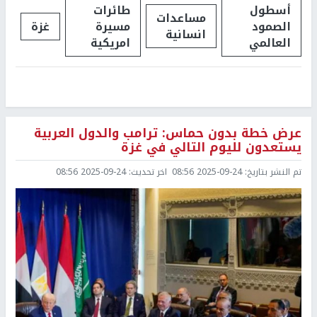
أسطول
طائرات
مساعدات
الصمود
مسيرة
غزة
انسانية
العالمي
امريكية
عرض خطة بدون حماس: ترامب والدول العربية
يستعدون لليوم التالي في غزة
تم النشر بتاريخ:
2025-09-24 08:56
اخر تحديث:
2025-09-24 08:56