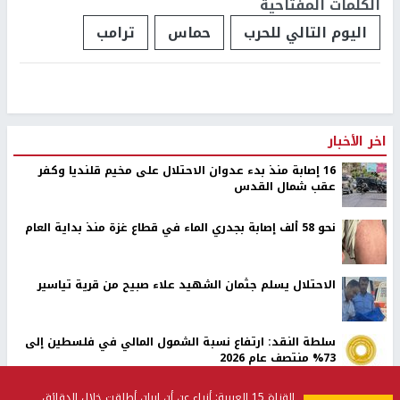
الكلمات المفتاحية
اليوم التالي للحرب
حماس
ترامب
اخر الأخبار
16 إصابة منذ بدء عدوان الاحتلال على مخيم قلنديا وكفر
عقب شمال القدس
نحو 58 ألف إصابة بجدري الماء في قطاع غزة منذ بداية العام
الاحتلال يسلم جثمان الشهيد علاء صبيح من قرية تياسير
سلطة النقد: ارتفاع نسبة الشمول المالي في فلسطين إلى
73% منتصف عام 2026
القناة 15 العبرية: أنباء عن أن إيران أطلقت خلال الدقائق
الشرطة الفلسطينية: القبض على كافة المشتبه بارتكابهم