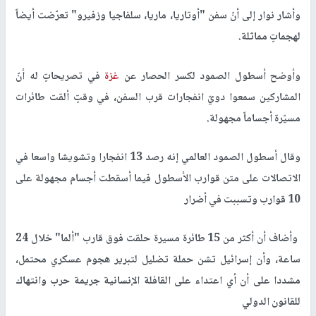
وأشار نوار إلى أنّ سفن "أوتاريا، ماريا، سلفاجيا وزفيرو" تعرّضت أيضاً
لهجماتٍ مماثلة.
وأوضح أسطول الصمود لكسر الحصار عن
غزة
في تصريحاتٍ له أنّ
المشاركين سمعوا دويّ انفجارات قرب السفن، في وقتٍ ألقت طائرات
مسيّرة أجساماً مجهولة.
وقال أسطول الصمود العالمي إنه رصد 13 انفجارا وتشويشا واسعا في
الاتصالات على متن قوارب الأسطول فيما أسقطت أجسام مجهولة على
10 قوارب وتسببت في أضرار
وأضاف أن أكثر من 15 طائرة مسيرة حلقت فوق قارب "ألما" خلال 24
ساعة، وأن إسرائيل تشن حملة تضليل لتبرير هجوم عسكري محتمل،
مشددا على أن أي اعتداء على القافلة الإنسانية جريمة حرب وانتهاك
للقانون الدولي