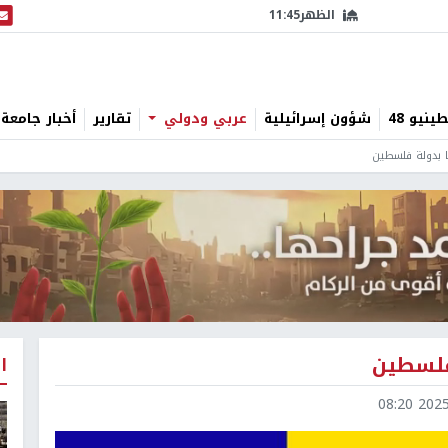
الظهر
11:45
البث
نيو 48
شؤون إسرائيلية
عربي ودولي
تقارير
أخبار جامعة 
ا بدولة فلسطين
 فلسطين
ا
2025-0