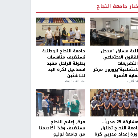
خبار جامعة النجاح
لبة مساق "مدخل
جامعة النجاح الوطنية
لقانون الاجتماعي
تستضيف منافسات
التشريعات
بطولة الراحل مفيد
لاجتماعية"يزورون مركز
اسماعيل لكرة اليد
ماية الأسرة
للناشئين
ذ ثانية
منذ 48 دقيقة
بمشاركة 25 مدرباً..
مركز إعلام النجاح
امعة النجاح تطلق
يستضيف وفدًا أكاديميًا
ورة إعداد مدربي كرة
من جامعة لوليو