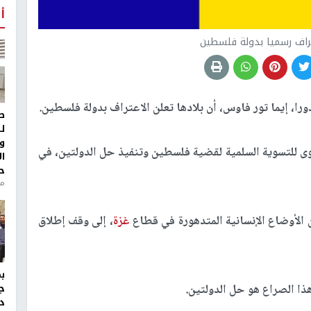
أ
عتراف رسميا بدولة فلسطين
را، إيما تور فاوس، أن بلادها تعلن الاعتراف بدولة فلسطين.
ط
ل
و
توى للتسوية السلمية لقضية فلسطين وتنفيذ حل الدولتين، في
ا
ح
من
الأوضاع الإنسانية المتدهورة في قطاع
غزة
، إلى وقف إطلاق
ذا الصراع هو حل الدولتين.
ج
د