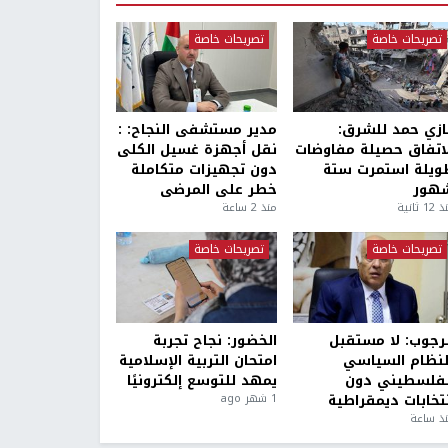
تصريحات خاصة
تصريحات خاصة
ازي حمد للشرق:
مدير مستشفى النجاح: :
لاتفاق حصيلة مفاوضات
نقل أجهزة غسيل الكلى
ويلة استمرت ستة
دون تجهيزات متكاملة
هور
خطر على المرضى
1 ثانية
منذ 2 ساعة
تصريحات خاصة
تصريحات خاصة
لرجوب: لا مستقبل
الخضور: نجاح تجربة
لنظام السياسي
امتحان التربية الإسلامية
لفلسطيني دون
يمهد للتوسع إلكترونيًا
نتخابات ديمقراطية
1 شهر ago
ذ ساعة