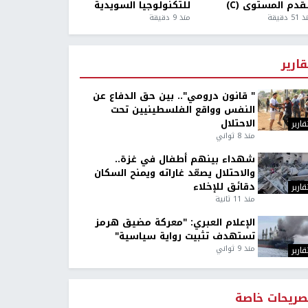
قدم المستوى (C)
للتكنولوجيا السويدية
5 دقيقة
منذ 9 دقيقة
قارير
" قانون درومي".. بين حق الدفاع عن
النفس وواقع الفلسطينيين تحت
الاحتلال
قارير
منذ 8 ثواني
شهداء بينهم أطفال في غزة..
والاحتلال يصعّد غاراته ويمنح السكان
دقائق للإخلاء
قارير
منذ 11 ثانية
الإعلام العبري: "معركة مضيق هرمز
تستهدف تثبيت رواية سياسية"
منذ 9 ثواني
قارير
صريحات خاصة