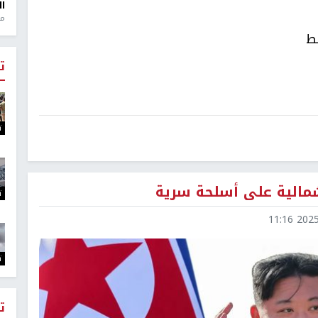
ال
منذ 1
بط
ت
ت
شمالية على أسلحة سرية
ت
2025-0
ت
ت