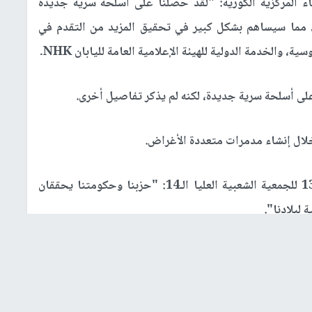
ء المركزية الكورية: "لقد حصلنا على أسلحة سرية جديدة
، مما سيساهم بشكل كبير في تحقيق المزيد من التقدم في
، والخدمة الدولية للهيئة الإعلامية العامة لليابان NHK.
لى أسلحة سرية جديدة، لكنه لم يذكر تفاصيل أخرى.
خلال إنشاء مدمرات متعددة الأغراض.
وأكد كيم جونغ أون، خلال خطابه أمام الدورة الـ13 للجمعية الشعبية العليا الـ14: "حزبنا وحكومتنا يحققان
 لبلادنا".
تتنازل عن أي شيء مقابل رفع العقوبات".
ا تأثير تعليمي علينا، لقد أصبحنا أقوى، وطوّرنا القدرة على