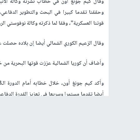
وقال كيم جونغ أون في خطاب نشرته وكالة الأنبا
وحققنا تقدما كبيرا في البحث والتطوير الدفاعي
قوتنا العسكرية"، وفقا لما ذكرته وكالة نوفوستي الروسية
وقال الزعيم الكوري الشمالي أيضا إن بلاده حصلت ع
وأضاف أن كوريا الشمالية عززت قوتها البحرية من 
أيضا تقدما مستمرا وسريعا في تعزيز القدرة الدفاعية
ونوّه الزعيم الكوري الديمقراطي إلى أن بلاده "لن 
وقال: "العقوبات التي فرضتها القوى المعادية كان له
الصمود والمقاومة، التي لا يمكن قمعها بأي ضغط".