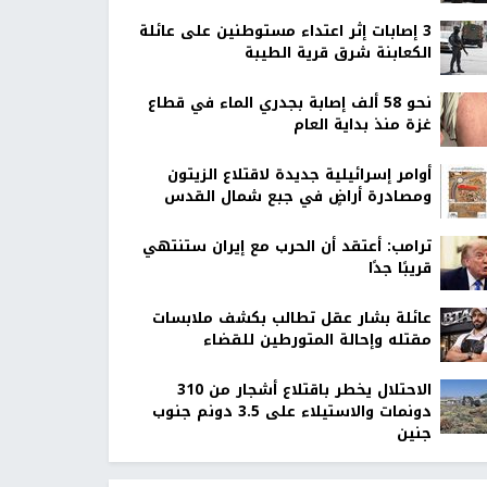
‏3 إصابات إثر اعتداء مستوطنين على عائلة
الكعابنة شرق قرية الطيبة
نحو 58 ألف إصابة بجدري الماء في قطاع
غزة منذ بداية العام
أوامر إسرائيلية جديدة لاقتلاع الزيتون
ومصادرة أراضٍ في جبع شمال القدس
ترامب: أعتقد أن الحرب مع إيران ستنتهي
قريبًا جدًا
عائلة بشار عقل تطالب بكشف ملابسات
مقتله وإحالة المتورطين للقضاء
الاحتلال يخطر باقتلاع أشجار من 310
دونمات والاستيلاء على 3.5 دونم جنوب
جنين