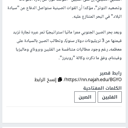
وتصعيد التوتر"، مؤكدا أن القوات الصينية ستواصل الدفاع عن "سيادة
البلاد" في البحر المتنازع عليه.
ويعد بحر الصين الجنوبي ممرا مائيا استراتيجيًا تمر عبره تجارة تزيد
قيمتها عن 3 تريليونات دولار سنويًا، وتطالب الصين بالسيادة على
معظمه، رغم وجود مطالبات متنافسة من الفلبين وبروناي وماليزيا
وفيتنام، وفق ما ذكرت وكالة "رويترز".
رابط قصير
https://nn.najah.edu/BGYO/
إنسخ الرابط
الكلمات المفتاحية
الفلبين
الصين