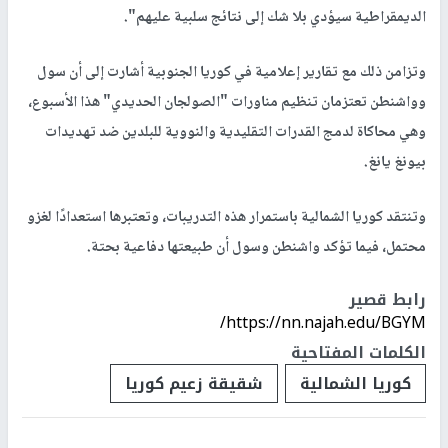
الديمقراطية سيؤدي بلا شك إلى نتائج سلبية عليهم".
وتزامن ذلك مع تقارير إعلامية في كوريا الجنوبية أشارت إلى أن سول
وواشنطن تعتزمان تنظيم مناورات "الصولجان الحديدي" هذا الأسبوع،
وهي محاكاة لدمج القدرات التقليدية والنووية للبلدين ضد تهديدات
بيونغ يانغ.
وتنتقد كوريا الشمالية باستمرار هذه التدريبات، وتعتبرها استعدادًا لغزو
محتمل، فيما تؤكد واشنطن وسول أن طبيعتها دفاعية بحتة.
رابط قصير
https://nn.najah.edu/BGYM/
الكلمات المفتاحية
كوريا الشمالية
شقيقة زعيم كوريا