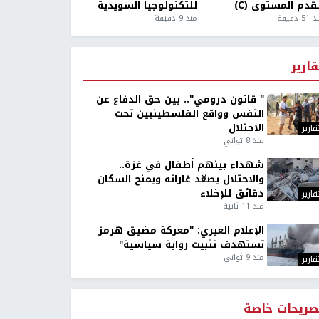
قدم المستوى (C)
للتكنولوجيا السويدية
5 دقيقة
منذ 9 دقيقة
قارير
" قانون درومي".. بين حق الدفاع عن
النفس وواقع الفلسطينيين تحت
الاحتلال
قارير
منذ 8 ثواني
شهداء بينهم أطفال في غزة..
والاحتلال يصعّد غاراته ويمنح السكان
دقائق للإخلاء
قارير
منذ 11 ثانية
الإعلام العبري: "معركة مضيق هرمز
تستهدف تثبيت رواية سياسية"
منذ 9 ثواني
قارير
صريحات خاصة