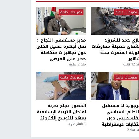
تصريحات خاصة
تصريحات خاصة
ازي حمد للشرق:
مدير مستشفى النجاح: :
لاتفاق حصيلة مفاوضات
نقل أجهزة غسيل الكلى
ويلة استمرت ستة
دون تجهيزات متكاملة
هور
خطر على المرضى
1 ثانية
منذ 2 ساعة
تصريحات خاصة
تصريحات خاصة
لرجوب: لا مستقبل
الخضور: نجاح تجربة
لنظام السياسي
امتحان التربية الإسلامية
لفلسطيني دون
يمهد للتوسع إلكترونيًا
نتخابات ديمقراطية
1 شهر ago
ذ ساعة