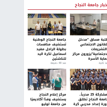
خبار جامعة النجاح
لبة مساق "مدخل
جامعة النجاح الوطنية
لقانون الاجتماعي
تستضيف منافسات
التشريعات
بطولة الراحل مفيد
لاجتماعية"يزورون مركز
اسماعيل لكرة اليد
ماية الأسرة
للناشئين
ذ ثانية
منذ 48 دقيقة
بمشاركة 25 مدرباً..
مركز إعلام النجاح
امعة النجاح تطلق
يستضيف وفدًا أكاديميًا
ورة إعداد مدربي كرة
من جامعة لوليو