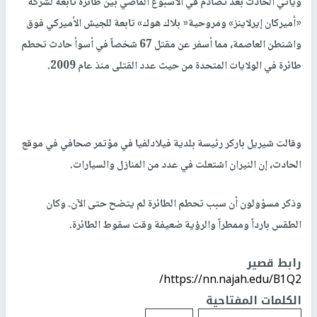
ويأتي الحادث بعد تصادم في الأسبوع الماضي بين طائرة تابعة لشركة
«أميركان إيرلاينز» ومروحية« بلاك هوك» تابعة للجيش الأميركي فوق
واشنطن العاصمة، مما أسفر عن مقتل 67 شخصاً في أسوأ حادث تحطم
طائرة في الولايات المتحدة من حيث عدد القتلى منذ عام 2009.
وقالت شيريل باركر رئيسة بلدية فيلادلفيا في مؤتمر صحافي في موقع
الحادث، إن النيران اشتعلت في عدد من المنازل والسيارات.
وذكر مسؤولون أن سبب تحطم الطائرة لم يتضح حتى الآن. وكان
الطقس بارداً وممطراً والرؤية ضعيفة وقت سقوط الطائرة.
رابط قصير
https://nn.najah.edu/B1Q2/
الكلمات المفتاحية