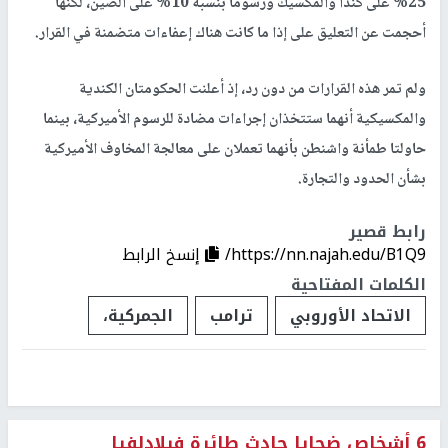
25% على كندا والمكسيك ورسوما بنسبة 10% على الصين، لكنها
أحجمت عن التعليق على إذا ما كانت هناك إعفاءات متضمنة في القرار.
ولم تمر هذه القرارات من دون رد، إذ أعلنت الحكومتان الكندية
والمكسيكية أنهما ستتخذان إجراءات مضادة للرسوم الأميركية، بينما
حاولتا طمأنة واشنطن بأنهما تعملان على معالجة المخاوف الأميركية
بشأن الحدود والتجارة.
رابط قصير
https://nn.najah.edu/B1Q9/
إنسخ الرابط
الكلمات المفتاحية
الاتحاد الأوروبي
ترامب
الجمركية،
6 أشخاص ضحايا حادث طائرة فيلادلفيا