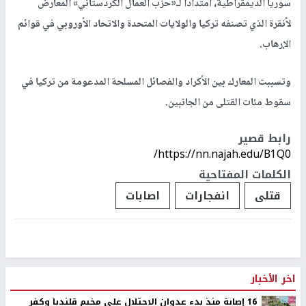
سوريا الديمقراطية، امتداداً لـ«حزب العمال الكردستاني» المعارض
لأنقرة الذي تصنفه تركيا والولايات المتحدة والاتحاد الأوروبي في قوائم
الإرهاب.
وتسببت المعارك بين الأكراد والفصائل المسلحة المدعومة من تركيا في
سقوط مئات القتلى من الجانبين.
رابط قصير
https://nn.najah.edu/B1Q0/
الكلمات المفتاحية
قتلى
انفجارات
اصابات
اخر الأخبار
16 إصابة منذ بدء عدوان الاحتلال على مخيم قلنديا وكفر