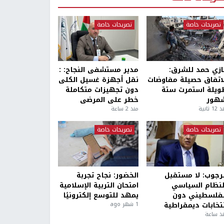
تصريحات خاصة
تصريحات خاصة
ازي حمد للشرق:
مدير مستشفى النجاح: :
لاتفاق حصيلة مفاوضات
نقل أجهزة غسيل الكلى
ويلة استمرت ستة
دون تجهيزات متكاملة
هور
خطر على المرضى
1 ثانية
منذ 2 ساعة
تصريحات خاصة
تصريحات خاصة
لرجوب: لا مستقبل
الخضور: نجاح تجربة
لنظام السياسي
امتحان التربية الإسلامية
لفلسطيني دون
يمهد للتوسع إلكترونيًا
نتخابات ديمقراطية
1 شهر ago
ذ ساعة