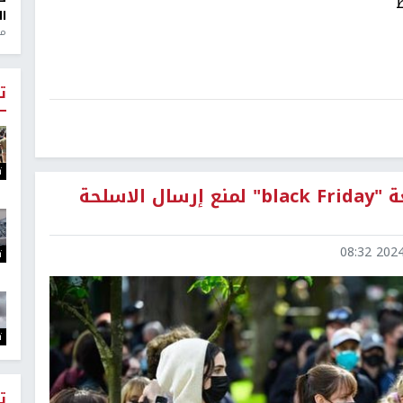
ال
منذ 1
ت
ت
واشنطن: نشطاء يدعون إلى مقاطعة "black Friday" لمنع إرسال الاسلحة
2024-1
ت
ت
ت