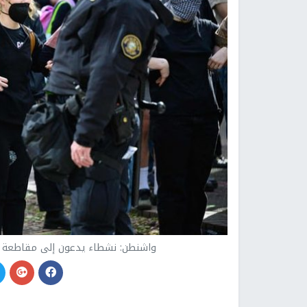
واشنطن: نشطاء يدعون إلى مقاطعة "black Friday" لمنع إرسال الاسلحة إلى اسرائ