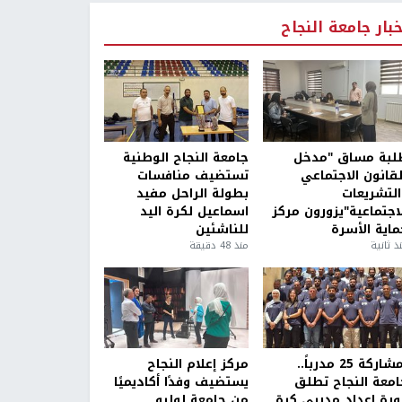
خبار جامعة النجاح
لبة مساق "مدخل
جامعة النجاح الوطنية
لقانون الاجتماعي
تستضيف منافسات
التشريعات
بطولة الراحل مفيد
لاجتماعية"يزورون مركز
اسماعيل لكرة اليد
ماية الأسرة
للناشئين
ذ ثانية
منذ 48 دقيقة
بمشاركة 25 مدرباً..
مركز إعلام النجاح
امعة النجاح تطلق
يستضيف وفدًا أكاديميًا
ورة إعداد مدربي كرة
من جامعة لوليو