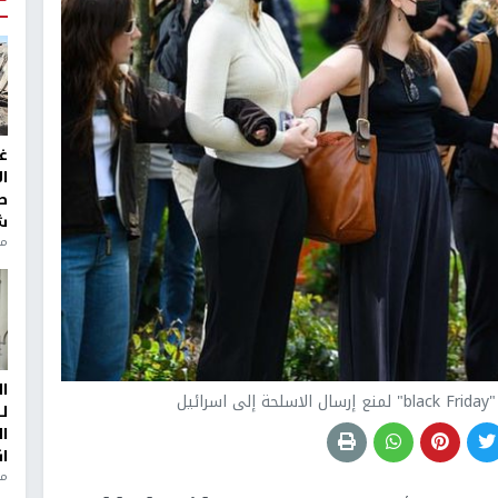
غ
ا
ط
ش
منذ 2
ا
يل
ل
ا
ا
من