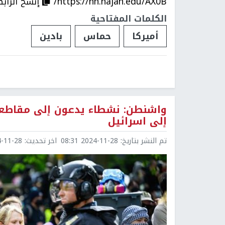
https://nn.najah.edu/AX0B/
إنسخ الرابط
الكلمات المفتاحية
أميركا
حماس
بادين
إلى اسرائيل
تم النشر بتاريخ:
2024-11-28 08:31
اخر تحديث:
1-28 08:32