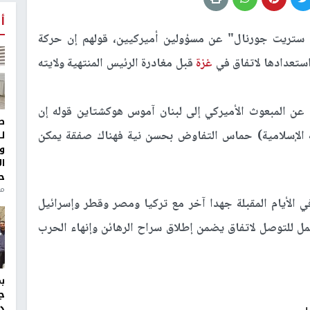
أ
تريت جورنال" عن مسؤولين أميركيين، قولهم إن حركة
استعدادها لاتفاق في
غزة
قبل مغادرة الرئيس المنتهية ولايته
 المبعوث الأميركي إلى لبنان آموس هوكشتاين قوله إن
ط
مة الإسلامية) حماس التفاوض بحسن نية فهناك صفقة يمكن
ل
و
ا
ح
من
في الأيام المقبلة جهدا آخر مع تركيا ومصر وقطر وإسرائيل
ل للتوصل لاتفاق يضمن إطلاق سراح الرهائن وإنهاء الحرب
ج
د