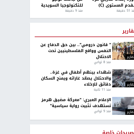
قدم المستوى (C)
للتكنولوجيا السويدية
5 دقيقة
منذ 9 دقيقة
قارير
" قانون درومي".. بين حق الدفاع عن
النفس وواقع الفلسطينيين تحت
الاحتلال
قارير
منذ 8 ثواني
شهداء بينهم أطفال في غزة..
والاحتلال يصعّد غاراته ويمنح السكان
دقائق للإخلاء
قارير
منذ 11 ثانية
الإعلام العبري: "معركة مضيق هرمز
تستهدف تثبيت رواية سياسية"
منذ 9 ثواني
قارير
صريحات خاصة