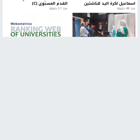
اسماعيل لكرة اليد للناشئين
القدم المستوى (C)
منذ 48 دقيقة
منذ 51 دقيقة
مركز إعلام النجاح يستضيف وفدًا
جامعة النجاح الأولى فلسطينياً
أكاديميًا من جامعة لوليو
وضمن أفضل 40 جامعة عربية في
للتكنولوجيا السويدية
تصنيف "ويبومتركس"
منذ 9 دقيقة
منذ 2 ساعة
تقارير
" قانون درومي".. بين حق الدفاع عن النفس وواقع
الفلسطينيين تحت الاحتلال
منذ 8 ثواني
تقارير
شهداء بينهم أطفال في غزة.. والاحتلال يصعّد
غاراته ويمنح السكان دقائق للإخلاء
منذ 11 ثانية
تقارير