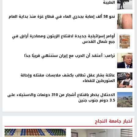
الطيبة
نحو 58 ألف إصابة بجدري الماء في قطاع غزة منذ بداية العام
أوامر إسرائيلية جديدة لاقتلاع الزيتون ومصادرة أراضٍ في
جبع شمال القدس
ترامب: أعتقد أن الحرب مع إيران ستنتهي قريبًا جدًا
عائلة بشار عقل تطالب بكشف ملابسات مقتله وإحالة
المتورطين للقضاء
الاحتلال يخطر باقتلاع أشجار من 310 دونمات والاستيلاء على
3.5 دونم جنوب جنين
أخبار جامعة النجاح