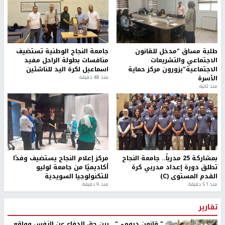
طلبة مساق "مدخل للقانون
جامعة النجاح الوطنية تستضيف
الاجتماعي والتشريعات
منافسات بطولة الراحل مفيد
الاجتماعية"يزورون مركز حماية
اسماعيل لكرة اليد للناشئين
الأسرة
منذ 48 دقيقة
منذ ثانية
بمشاركة 25 مدرباً.. جامعة النجاح
مركز إعلام النجاح يستضيف وفدًا
تطلق دورة إعداد مدربي كرة
أكاديميًا من جامعة لوليو
القدم المستوى (C)
للتكنولوجيا السويدية
منذ 51 دقيقة
منذ 9 دقيقة
تقارير
" قانون درومي".. بين حق الدفاع عن النفس وواقع