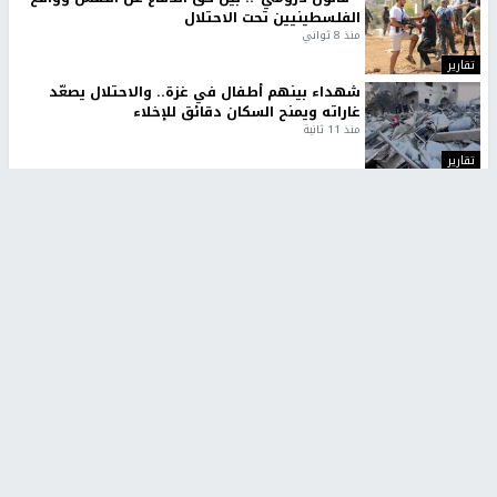
الفلسطينيين تحت الاحتلال
منذ 8 ثواني
تقارير
شهداء بينهم أطفال في غزة.. والاحتلال يصعّد
غاراته ويمنح السكان دقائق للإخلاء
منذ 11 ثانية
تقارير
الإعلام العبري: "معركة مضيق هرمز تستهدف تثبيت
رواية سياسية"
منذ 9 ثواني
تقارير
تصريحات خاصة
تصريحات خاصة
تصريحات خاصة
غازي حمد للشرق: الاتفاق حصيلة
مدير مستشفى النجاح: : نقل
مفاوضات طويلة استمرت ستة
أجهزة غسيل الكلى دون تجهيزات