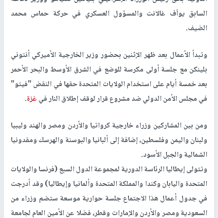
السابق يوآف غالانت والمسؤول العسكري في حركة حماس محمد
الضيف.
وتبدأ الأعمال بعد ظهر الإثنين بحضور وزير الخارجية الأميركي أنتوني
بلينكن مع جلسة أولى مكرسة للوضع في الشرق الأوسط والبحر الأحمر
بعد خمسة أيام على استخدام الولايات المتحدة حقها في النقض "فيتو"
في مجلس الأمن الدولي ضد مشروع قرار لوقف إطلاق النار في
غزة
.
ومن بين المشاركين وزراء خارجية كرواتيا والأردن ومصر والهند وليبيا
ولبنان واليمن وفلسطين، إضافة إلى ألبانيا والبوسنة والهرسك ومقدونيا
الشمالية والجبل الأسود.
وتتولى إيطاليا الرئاسة الدورية لمجموعة الدول السبع (فرنسا والولايات
المتحدة واليابان وكندا والمملكة المتحدة وألمانيا وإيطاليا) وقد أدرجت
في جدول أعمال هذا الاجتماع جلسة حوارية موسعة ستضم وزراء من
السعودية ومصر والأردن والإمارات وقطر، فضلا عن الأمين العام لجامعة