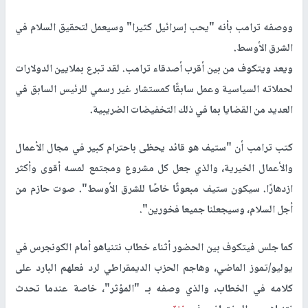
ووصفه ترامب بأنه "يحب إسرائيل كثيرا" وسيعمل لتحقيق السلام في
الشرق الأوسط.
ويعد ويتكوف من بين أقرب أصدقاء ترامب. لقد تبرع بملايين الدولارات
لحملاته السياسية وعمل سابقًا كمستشار غير رسمي للرئيس السابق في
العديد من القضايا بما في ذلك التخفيضات الضريبية.
كتب ترامب أن "ستيف هو قائد يحظى باحترام كبير في مجال الأعمال
والأعمال الخيرية، والذي جعل كل مشروع ومجتمع لمسه أقوى وأكثر
ازدهارًا. سيكون ستيف مبعوثًا خاصًا للشرق الأوسط". صوت حازم من
أجل السلام، وسيجعلنا جميعا فخورين".
كما جلس فيتكوف بين الحضور أثناء خطاب نتنياهو أمام الكونجرس في
يوليو/تموز الماضي، وهاجم الحزب الديمقراطي لرد فعلهم البارد على
كلامه في الخطاب، والذي وصفه بـ "المؤثر"، خاصة عندما تحدث