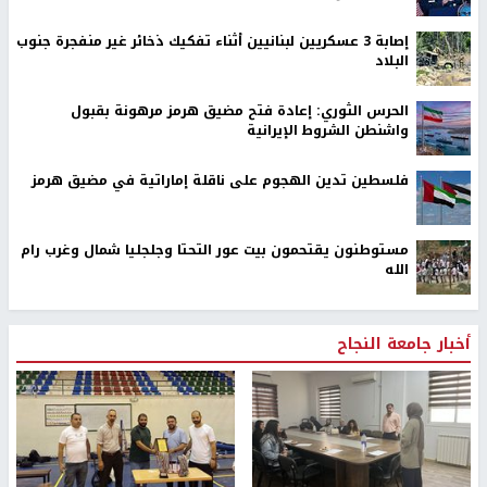
إصابة 3 عسكريين لبنانيين أثناء تفكيك ذخائر غير منفجرة جنوب
البلاد
الحرس الثوري: إعادة فتح مضيق هرمز مرهونة بقبول
واشنطن الشروط الإيرانية
فلسطين تدين الهجوم على ناقلة إماراتية في مضيق هرمز
مستوطنون يقتحمون بيت عور التحتا وجلجليا شمال وغرب رام
الله
أخبار جامعة النجاح