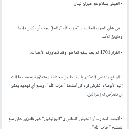
- العيش بسلام مع جيران لبنان.
- في شأن الحرب الحالية و "حزب اللّه"، الحلّ يجب أن يكون دائماً
وطويل الأمد.
- القرار 1701 لم يعد ينفع كما هو، وقد تجاوزته الأحداث.
- الواقع يقتضي التفكير بآلية تطبيق مختلفة ومتطوّرة بحسب ما آلت
إليه الأوضاع، تفرض نزع كل أسلحة "حزب اللّه"، ومنع أي تهديد يمكن
أن تتعرّض له إسرائيل.
- أثبتت التجارب أنّ الجيش اللبناني و "اليونيفيل" غير قادرَين على منع
تسليح "حزب اللّه".