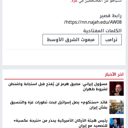
نتنياهو عن المختطفين في
غزة
.
رابط قصير
https://nn.najah.edu/AW08/
الكلمات المفتاحية
ترامب
مبعوث الشرق الأوسط
اخر الأخبار
مسؤول إيراني: مضيق هرمز لن يُفتح قبل استجابة واشنطن
لشروط طهران
قائد «سنتكوم» يصل إسرائيل لبحث تطورات غزة والتنسيق
بشأن إيران
رئيس هيئة الأركان الأميركية يحذر من «نتيجة عكسية»
للتصعيد مع إيران