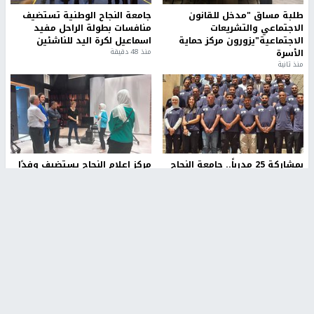
طلبة مساق "مدخل للقانون
جامعة النجاح الوطنية تستضيف
الاجتماعي والتشريعات
منافسات بطولة الراحل مفيد
الاجتماعية"يزورون مركز حماية
اسماعيل لكرة اليد للناشئين
الأسرة
منذ 48 دقيقة
منذ ثانية
بمشاركة 25 مدرباً.. جامعة النجاح
مركز إعلام النجاح يستضيف وفدًا
تطلق دورة إعداد مدربي كرة
أكاديميًا من جامعة لوليو
القدم المستوى (C)
للتكنولوجيا السويدية
منذ 51 دقيقة
منذ 9 دقيقة
تقارير
" قانون درومي".. بين حق الدفاع عن النفس وواقع
الفلسطينيين تحت الاحتلال
منذ 8 ثواني
تقارير