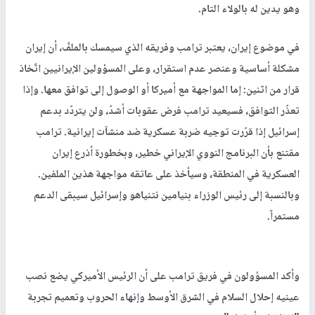
وهو يدين له بالولاء التام.
في موضوع إيران، يعتبر ترامب وفريقه الذي سيمسك بالملفّ، أن إيران
مشكلة أساسية وعنصر عدم استقرار، وعلى المسؤولين الإيرانيين اتّخاذ
قرار من اثنين: إما المواجهة مع أميركا أو الوصول إلى توافق معها. وإذا
تعذّر التوافق، فسيعيد ترامب فرض عقوبات أشدّ، ولن يتردّد بدعم
إسرائيل إذا قرّرت توجيه ضربة عسكرية ضد منشآت إيرانية. ترامب
مقتنع بأن البرنامج النووي الإيراني خطير، وبخطورة أذرع إيران
العسكرية في المنطقة، وسيأخذ على عاتقه مواجهة هذين الملفين.
وبالنسبة إلى رئيس الوزراء بنيامين نتنياهو وإسرائيل سيبقى الدعم
مستمراً.
وأكد المسؤولون في فريق ترامب على أن الرئيس الأميركي يضع نصب
عينيه إحلال السلام في الشرق الأوسط وإنهاء الحروب وتعميم تجربة