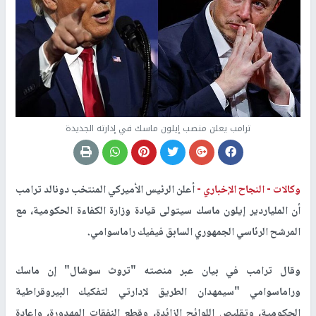
ترامب يعلن منصب إيلون ماسك في إدارته الجديدة
وكالات -
النجاح الإخباري -
أعلن الرئيس الأميركي المنتخب دونالد ترامب
أن الملياردير إيلون ماسك سيتولى قيادة وزارة الكفاءة الحكومية، مع
المرشح الرئاسي الجمهوري السابق فيفيك راماسوامي.
وقال ترامب في بيان عبر منصته "تروث سوشال" إن ماسك
وراماسوامي "سيمهدان الطريق لإدارتي لتفكيك البيروقراطية
الحكومية، وتقليص اللوائح الزائدة، وقطع النفقات المهدورة، وإعادة