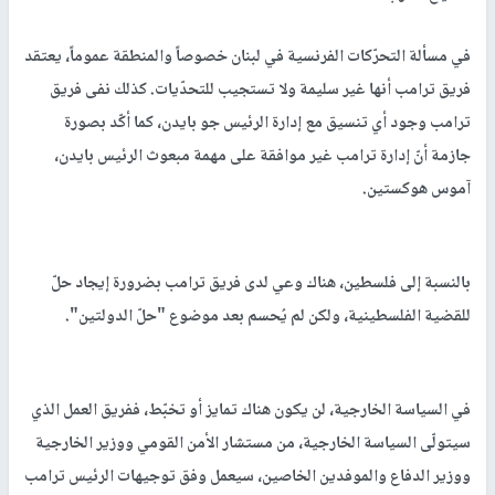
في مسألة التحرّكات الفرنسية في لبنان خصوصاً والمنطقة عموماً، يعتقد
فريق ترامب أنها غير سليمة ولا تستجيب للتحدّيات. كذلك نفى فريق
ترامب وجود أي تنسيق مع إدارة الرئيس جو بايدن، كما أكّد بصورة
جازمة أنّ إدارة ترامب غير موافقة على مهمة مبعوث الرئيس بايدن،
آموس هوكستين.
بالنسبة إلى فلسطين، هناك وعي لدى فريق ترامب بضرورة إيجاد حلّ
للقضية الفلسطينية، ولكن لم يُحسم بعد موضوع "حلّ الدولتين".
في السياسة الخارجية، لن يكون هناك تمايز أو تخبّط، ففريق العمل الذي
سيتولّى السياسة الخارجية، من مستشار الأمن القومي ووزير الخارجية
ووزير الدفاع والموفدين الخاصين، سيعمل وفق توجيهات الرئيس ترامب