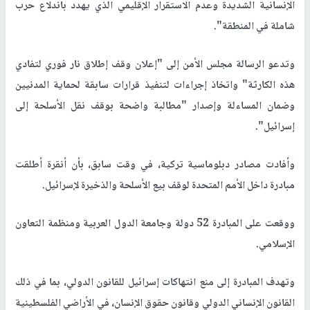
الاثنين، تتهم هذه الدول، بقيادة تركيا، الاحتلال الإسرائيلي بانتهاك
القوانين الدولية بشكل مستمر في
غزة
وبقية الأراضي الفلسطينية
وكذلك في لبنان وبقية بلدان الشرق الأوسط.
وجاء في الرسالة: "إن الحصيلة المذهلة للضحايا المدنيين، ومعظمهم
من الأطفال والنساء، بسبب الانتهاكات المستمرة للقانون الدولي من قبل
إسرائيل، القوة المحتلة، لأكثر من عام الآن، لا يمكن تحملها وغير
مقبولة".
وأضافت الرسالة: "يجب علينا أن نتصرف بشكل عاجل لوقف المعاناة
الإنسانية الشديدة وعدم الاستقرار الإقليمي الذي يهدد باندلاع حرب
شاملة في المنطقة".
وتدعو الرسالة مجلس الأمن إلى "إعلان وقف إطلاق نار فوري لتفادي
هذه الكارثة" واتخاذ إجراءات لتنفيذ قرارات سابقة لحماية المدنيين