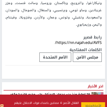
وتعتقد تركيا أن من واجب المجتمع الدولي قانونياً ووجدانياً أن يوقف
توريد الأسلحة والذخيرة وشحنهما إلى إسرائيل فوراً لمواجهة سياسة
الحرب الإسرائيلية في المنطقة، خاصة في
غزة
.
ومن الدول التي وقعت على المبادرة فلسطين، والبحرين، وبنغلاديش،
والإمارات، وبوليفيا، والبرازيل، وبروناي، وبوركينا فاسو، والجزائر،
وجيبوتي، والصين، وإندونيسيا، والمغرب، وغامبيا، إلى جانب جنوب
أفريقيا، والعراق، وإيران، وقطر، وكازاخستان، وقرغيزستان، وكولومبيا،
واتحاد جزر القمر، والكويت، وكوبا، وليبيا، ولبنان، وجزر المالديف،
وماليزيا، والمكسيك، إضافة إلى مصر، وموريتانيا، وناميبيا، ونيجيريا،
ونيكاراغوا، والنرويج، وباكستان، وروسيا، وسانت فنسنت، وجزر
غرينادين، وساو تومي، وبرنسيبي، والسنغال، والصومال، والسودان،
والسعودية، وتشيلي، وتونس، وعمان، والأردن، وفنزويلا، وفيتنام،
واليمن، وزيمبابوي.
الهلال الأحمر: 4 مصابين باعتداء قوات الاحتلال عليهم