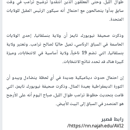
طوال الليل. وحتى المعلقون الذين انتقدوا ترشيح ترامب في وقت
سابق بدأوا يتصالحون مع احتمال أنه سيكون الرئيس المقبل للولايات
المتحدة.
وذكرت صحيفة نيويورك تايمز أن ولاية بنسلفانيا، إحدى الولايات
الحاسمة في السباق الرئاسي، تميل حاليًا لصالح ترامب. وتعتبر ولاية
بنسلفانيا، التي تضم 19 ناخباً، ولاية أساسية في الانتخابات، وميزة
كبيرة هناك قد تحدد نتائج الانتخابات.
إن احتمال حدوث ديناميكية جديدة في أي لحظة يتضاءل ويبدو أن
الثورة الديمقراطية بعيدة المنال. وذكرت صحيفة نيويورك تايمز، التي
قامت بتحديث حظوظ ترامب طوال الليل، صباح اليوم أنه على الأرجح
هو المتصدر في السباق إلى البيت الأبيض.
رابط قصير
https://nn.najah.edu/AVI2/