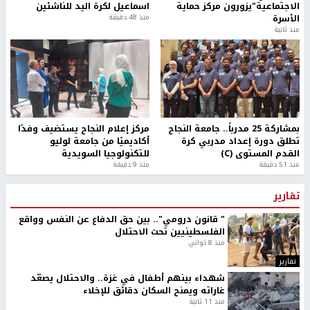
الاجتماعية"يزورون مركز حماية
اسماعيل لكرة اليد للناشئين
الأسرة
منذ 48 دقيقة
منذ ثانية
بمشاركة 25 مدرباً.. جامعة النجاح
مركز إعلام النجاح يستضيف وفدًا
تطلق دورة إعداد مدربي كرة
أكاديميًا من جامعة لوليو
القدم المستوى (C)
للتكنولوجيا السويدية
منذ 51 دقيقة
منذ 9 دقيقة
تقارير
" قانون درومي".. بين حق الدفاع عن النفس وواقع
الفلسطينيين تحت الاحتلال
منذ 8 ثواني
تقارير
شهداء بينهم أطفال في غزة.. والاحتلال يصعّد
غاراته ويمنح السكان دقائق للإخلاء
منذ 11 ثانية