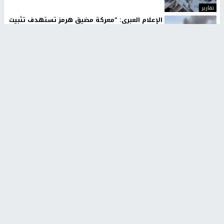
تقارير
الإعلام العبري: "معركة مضيق هرمز تستهدف تثبيت
رواية سياسية"
منذ 9 ثواني
تقارير
تصريحات خاصة
تصريحات خاصة
تصريحات خاصة
غازي حمد للشرق: الاتفاق حصيلة
مدير مستشفى النجاح: : نقل
مفاوضات طويلة استمرت ستة
أجهزة غسيل الكلى دون تجهيزات
شهور
متكاملة خطر على المرضى
منذ 12 ثانية
منذ 2 ساعة
تصريحات خاصة
تصريحات خاصة