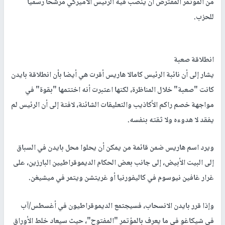
من المؤتمر المفترض أن يُنصب فيه الرئيس الأميركي مرشحا رسميا
للحزب.
انطلاقة صعبة
يشار إلى أن نائبة الرئيس كامالا هاريس أقرت هي أيضا بأن انطلاقة بايدن
كانت "صعبة" خلال المناظرة، لكنها اعتبرت أنه اختتمها "بقوة" في
مواجهة خصم راكم الأكاذيب والتعليقات الشائنة، لافتة إلى أن الرئيس لم
يفقد لا هدوءه ولا ثقته بنفسه.
ويرد اسم هاريس ضمن قائمة من يمكن أن يحلوا محل بايدن في السباق
إلى البيت الأبيض، إلى جانب بعض الحكام الديموقراطيين البارزين، على
غرار غافين نيوسوم في كاليفورنيا أو غريتشن ويتمر في ميشيغن.
وإذا قرر بايدن الانسحاب، فسيجتمع الديموقراطيون في أغسطس/آب
في شيكاغو في ما يعرف بالمؤتمر "المفتوح"، حيث سيعاد خلط الأوراق