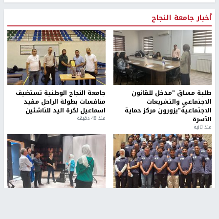
أخبار جامعة النجاح
طلبة مساق "مدخل للقانون
جامعة النجاح الوطنية تستضيف
الاجتماعي والتشريعات
منافسات بطولة الراحل مفيد
الاجتماعية"يزورون مركز حماية
اسماعيل لكرة اليد للناشئين
الأسرة
منذ 48 دقيقة
منذ ثانية
بمشاركة 25 مدرباً.. جامعة النجاح
مركز إعلام النجاح يستضيف وفدًا
تطلق دورة إعداد مدربي كرة
أكاديميًا من جامعة لوليو
القدم المستوى (C)
للتكنولوجيا السويدية