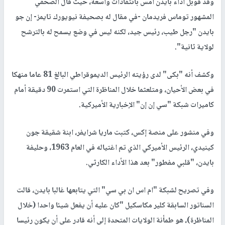
وقد قوبل أداء بايدن أمس بانتقادات واسعة، حيث قال الصحفي
المشهور توماس فريدمان -في مقال له بصحيفة نيويورك تايمز- إن جو
بايدن "رجل طيب، رئيس جيد، لكنه ليس في وضع يسمح له بالترشح
لولاية ثانية".
وكشف أنه "بكى" لدى رؤيته الرئيس الديموقراطي البالغ 81 عاما منهكا
في بعض الأحيان، ومتلعثما خلال المناظرة التي استمرت 90 دقيقة أمام
كاميرات شبكة "سي إن إن" الإخبارية الأميركية.
وفي منشور على منصة إكس، كتبت ماريا شرايفر، ابنة شقيقة جون
كينيدي، الرئيس الأميركي الذي تم اغتياله في العام 1963، وحليفة
بايدن، "قلبي مفطور" بعد هذا الأداء الكارثي.
وفي تصريح لشبكة "ام اس ان بي سي" التي يتابعها غالبا بايدن، قالت
السناتور السابقة كلير مكاسكيل "كان عليه أن يفعل شيئا واحدا (خلال
المناظرة)، هو طمأنة الولايات المتحدة إلى أنه قادر على أن يكون رئيسا