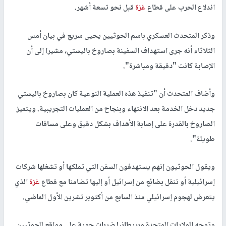
اندلاع الحرب على قطاع
غزة
قبل نحو تسعة أشهر.
وذكر المتحدث العسكري باسم الحوثيين يحيى سريع في بيان أمس
الثلاثاء أنه جرى استهداف السفينة بصاروخ باليستي، مشيرا إلى أن
الإصابة كانت "دقيقة ومباشرة".
وأضاف المتحدث أن "تنفيذ هذه العملية النوعية كان بصاروخ باليستي
جديد دخل الخدمة بعد الانتهاء وبنجاح من العمليات التجريبية. ويتميز
الصاروخ بالقدرة على إصابة الأهداف بشكل دقيق وعلى مسافات
طويلة".
ويقول الحوثيون إنهم يستهدفون السفن التي تملكها أو تشغلها شركات
إسرائيلية أو تنقل بضائع من إسرائيل أو إليها تضامنا مع قطاع
غزة
الذي
يتعرض لهجوم إسرائيلي منذ السابع من أكتوبر تشرين الأول الماضي.
وتوجه الولايات المتحدة وبريطانيا ضربات جوية على مواقع للحوثيين