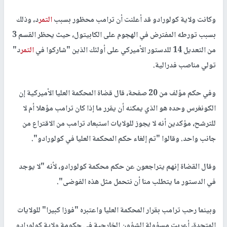
وكانت ولاية كولورادو قد أعلنت أن ترامب محظور بسبب
التمر
د، وذلك
بسبب تورطه المفترض في الهجوم على الكابيتول، حيث يحظر القسم 3
من التعديل 14 للدستور الأميركي على أولئك الذين "شاركوا في
التمر
د"
تولي مناصب فدرالية.
وفي حكم مؤلف من 20 صفحة، قال قضاة المحكمة العليا الأميركية إن
الكونغرس وحده هو الذي يمكنه أن يقرر ما إذا كان ترامب مؤهلا أم لا
للترشح، مؤكدين أنه لا يجوز للولايات استبعاد ترامب من الاقتراع من
جانب واحد. وقالوا "تم إلغاء حكم المحكمة العليا في كولورادو".
وقال القضاة إنهم يتراجعون عن حكم محكمة كولورادو، لأنه "لا يوجد
في الدستور ما يتطلب منا أن نتحمل مثل هذه الفوضى".
وبينما رحب ترامب بقرار المحكمة العليا واعتبره "فوزا كبيرا" للولايات
المتحدة، أعربت مسؤولة الشؤون الخارجية في حكومة ولاية كولورادو