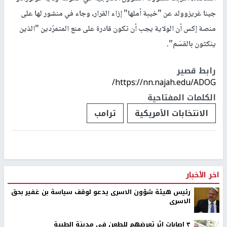
جينا غريزوولد عن "خيبة أملها" إزاء القرار، وجاء في منشور لها على
منصة إكس أن الولاية يجب أن تكون قادرة على منع المتمرّدين "الذين
ينكثون بالقسَم".
رابط قصير
https://nn.najah.edu/ADOG/
الكلمات المفتاحية
الانتخابات الأمريكية
ترامب
اخر الأخبار
رئيس هيئة شؤون الاسرى يدعو لوقف سياسة بن غفير بحق
الاسرى
٣ اصابات اثر تعرضهم للطعن في مدينة الطيبة