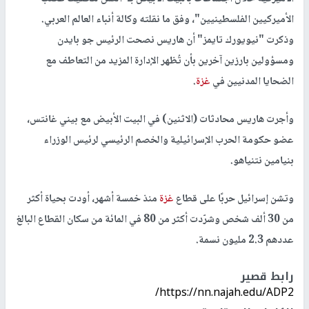
الأميركيين الفلسطينيين"، وفق ما نقلته وكالة أنباء العالم العربي.
وذكرت "نيويورك تايمز" أن هاريس نصحت الرئيس جو بايدن
ومسؤولين بارزين آخرين بأن تُظهر الإدارة المزيد من التعاطف مع
الضحايا المدنيين في
غزة
.
وأجرت هاريس محادثات (الاثنين) في البيت الأبيض مع بيني غانتس،
عضو حكومة الحرب الإسرائيلية والخصم الرئيسي لرئيس الوزراء
بنيامين نتنياهو.
وتشن إسرائيل حربًا على قطاع
غزة
منذ خمسة أشهر، أودت بحياة أكثر
من 30 ألف شخص وشرّدت أكثر من 80 في المائة من سكان القطاع البالغ
عددهم 2.3 مليون نسمة.
رابط قصير
https://nn.najah.edu/ADP2/