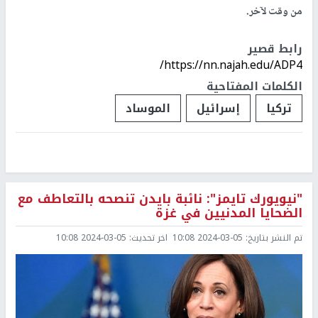
من وقت لآخر.
رابط قصير
https://nn.najah.edu/ADP4/
الكلمات المفتاحية
تركيا
إسرائيل
الموساد
"نيويورك تايمز": نائبة بايدن تنصحه بالتعاطف مع
الضحايا المدنيين في غزة
تم النشر بتاريخ:
2024-03-05 10:08
اخر تحديث:
2024-03-05 10:08