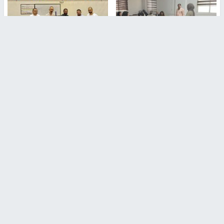
طلبة مساق "مدخل للقانون
جامعة النجاح الوطنية تستضيف
الاجتماعي والتشريعات
منافسات بطولة الراحل مفيد
الاجتماعية"يزورون مركز حماية
اسماعيل لكرة اليد للناشئين
الأسرة
منذ 48 دقيقة
منذ ثانية
بمشاركة 25 مدرباً.. جامعة النجاح
مركز إعلام النجاح يستضيف وفدًا
تطلق دورة إعداد مدربي كرة
أكاديميًا من جامعة لوليو
القدم المستوى (C)
للتكنولوجيا السويدية
منذ 51 دقيقة
منذ 9 دقيقة
تقارير