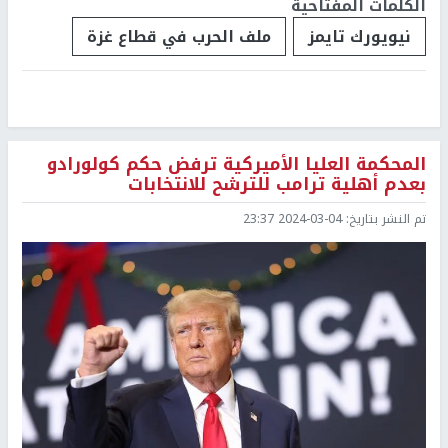
الكلمات المفتاحية
نيويورك تايمز
ملف الحرب في قطاع غزة
المحكمة العليا الأميركية ترفض حكم كولورادو
بعدم أهلية ترامب للترشح للانتخابات
تم النشر بتاريخ:
2024-03-04 23:37