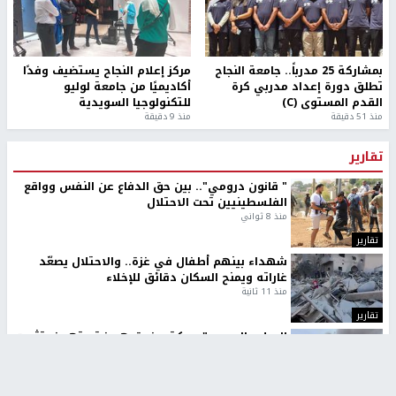
بمشاركة 25 مدرباً.. جامعة النجاح
مركز إعلام النجاح يستضيف وفدًا
تطلق دورة إعداد مدربي كرة
أكاديميًا من جامعة لوليو
القدم المستوى (C)
للتكنولوجيا السويدية
منذ 51 دقيقة
منذ 9 دقيقة
تقارير
" قانون درومي".. بين حق الدفاع عن النفس وواقع
الفلسطينيين تحت الاحتلال
منذ 8 ثواني
تقارير
شهداء بينهم أطفال في غزة.. والاحتلال يصعّد
غاراته ويمنح السكان دقائق للإخلاء
منذ 11 ثانية
تقارير
الإعلام العبري: "معركة مضيق هرمز تستهدف تثبيت
رواية سياسية"
منذ 9 ثواني
تقارير