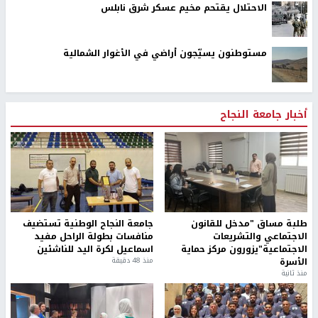
الاحتلال يقتحم مخيم عسكر شرق نابلس
مستوطنون يسيّجون أراضي في الأغوار الشمالية
أخبار جامعة النجاح
طلبة مساق "مدخل للقانون
جامعة النجاح الوطنية تستضيف
الاجتماعي والتشريعات
منافسات بطولة الراحل مفيد
الاجتماعية"يزورون مركز حماية
اسماعيل لكرة اليد للناشئين
الأسرة
منذ 48 دقيقة
منذ ثانية