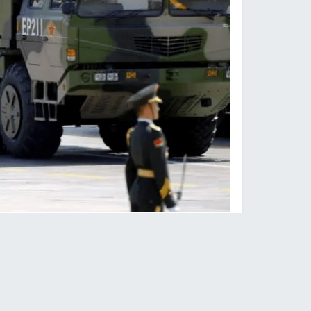
صو
نابلس -
النجاح الإخباري -
قالت صحيفة "نيويورك تاي