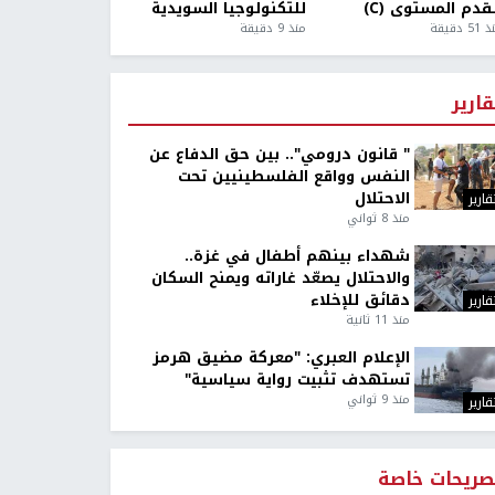
قدم المستوى (C)
للتكنولوجيا السويدية
5 دقيقة
منذ 9 دقيقة
قارير
" قانون درومي".. بين حق الدفاع عن
النفس وواقع الفلسطينيين تحت
الاحتلال
قارير
منذ 8 ثواني
شهداء بينهم أطفال في غزة..
والاحتلال يصعّد غاراته ويمنح السكان
دقائق للإخلاء
قارير
منذ 11 ثانية
الإعلام العبري: "معركة مضيق هرمز
تستهدف تثبيت رواية سياسية"
منذ 9 ثواني
قارير
صريحات خاصة