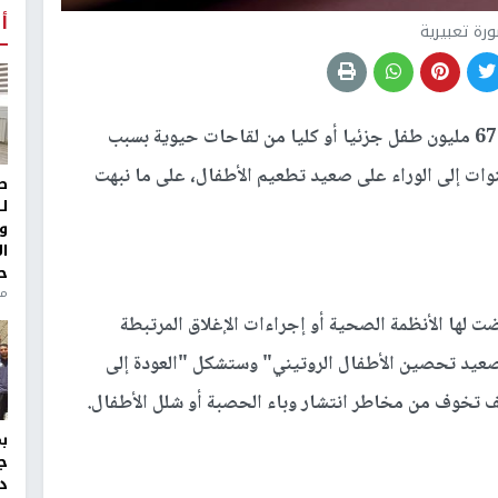
أ
رة تعبيرية
بين 2019 و2021 حرم 67 مليون طفل جزئيا أو كليا من لقاحات حيوية بسبب
ر من عشر سنوات إلى الوراء على صعيد تطعيم الأطفال، على ما نبهت
ط
ل
و
ا
ح
من
لها الأنظمة الصحية أو إجراءات الإغلاق المرتبطة
صعيد تحصين الأطفال الروتيني" وستشكل "العودة إلى
ف تخوف من مخاطر انتشار وباء الحصبة أو شلل الأطفال.
ج
د