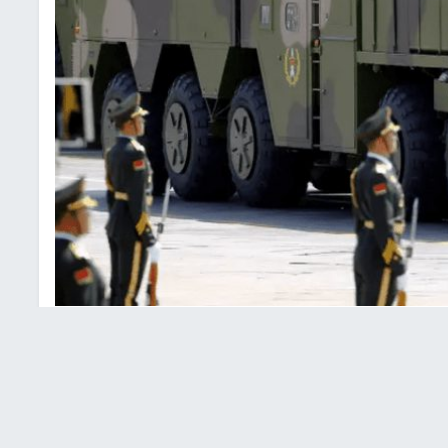
رة تعبيرية
مز"، إن القرار الأمريكي بمواجهة روسيا والصين، يترافق