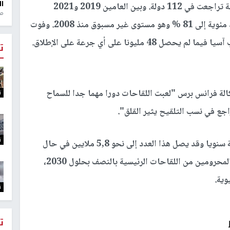
ال
وقالت المنظمة التابعة للأمم المتحدة إن هذه التغطية تراجعت في 112 دولة. وبين العامين 2019 و2021
منذ 1
انخفض معدل تلقيح الأطفال في العالم خمس نقاط مئوية إلى 81 % وهو مستوى غير مسبوق منذ 2008. وفوت
ت
الة فرانس برس "لعبت اللقاحات دورا مهما جدا للسماح
ت
ع في نسب التلقيح يثير القلق".
ت
ويسمح تلقيح الأطفال بانقاذ 4,4 ملايين روح بشرية سنويا وقد يصل هذا العدد إلى نحو 5,8 ملايين في حال
توصل العالم بحلول 2030 إلى خفض عدد الأطفال المحرومين من اللقاحات الرئيسية بالنصف بحلول 2030،
ت
ت