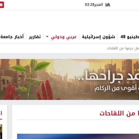
الفجر
03:28
البث
نيو 48
شؤون إسرائيلية
عربي ودولي
تقارير
أخبار جامعة 
ا