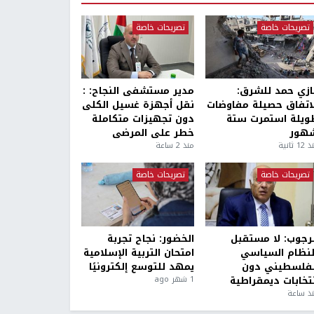
تصريحات خاصة
تصريحات خاصة
ازي حمد للشرق:
مدير مستشفى النجاح: :
لاتفاق حصيلة مفاوضات
نقل أجهزة غسيل الكلى
ويلة استمرت ستة
دون تجهيزات متكاملة
هور
خطر على المرضى
1 ثانية
منذ 2 ساعة
تصريحات خاصة
تصريحات خاصة
لرجوب: لا مستقبل
الخضور: نجاح تجربة
لنظام السياسي
امتحان التربية الإسلامية
لفلسطيني دون
يمهد للتوسع إلكترونيًا
نتخابات ديمقراطية
1 شهر ago
ذ ساعة