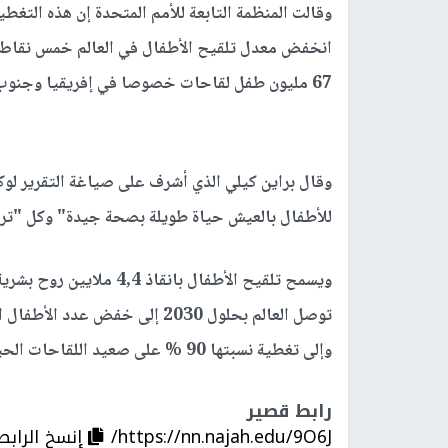
67 مليون طفل لقاحات خصوصا في إفريقيا وجنوب آسيا فيما لم يحصل 48 مليونا على أي جرعة على الإطلاق.
وقال براين كيلي الذي أشرف على صياغة التقرير لوك
للأطفال بالعيش حياة طويلة بصحة جيدة" وكل "تراج
وإلى تغطية نسبتها 90 % على صعيد اللقاحات الحيوية.
رابط قصير
https://nn.najah.edu/9O6J/
إنسخ الرابط