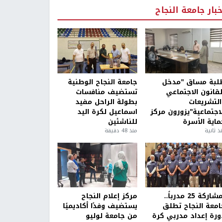
خبار جامعة النجاح
لبة مساق "مدخل
جامعة النجاح الوطنية
لقانون الاجتماعي
تستضيف منافسات
التشريعات
بطولة الراحل مفيد
لاجتماعية"يزورون مركز
اسماعيل لكرة اليد
ماية الأسرة
للناشئين
ذ ثانية
منذ 48 دقيقة
بمشاركة 25 مدرباً..
مركز إعلام النجاح
امعة النجاح تطلق
يستضيف وفدًا أكاديميًا
ورة إعداد مدربي كرة
من جامعة لوليو