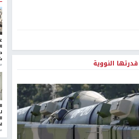
غ
ا
ط
ش
درتها النووية
منذ 2
ا
ل
ا
ا
من