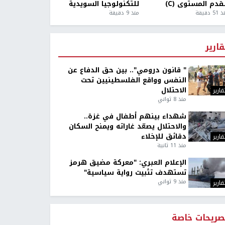
قدم المستوى (C)
للتكنولوجيا السويدية
5 دقيقة
منذ 9 دقيقة
قارير
" قانون درومي".. بين حق الدفاع عن
النفس وواقع الفلسطينيين تحت
الاحتلال
قارير
منذ 8 ثواني
شهداء بينهم أطفال في غزة..
والاحتلال يصعّد غاراته ويمنح السكان
دقائق للإخلاء
قارير
منذ 11 ثانية
الإعلام العبري: "معركة مضيق هرمز
تستهدف تثبيت رواية سياسية"
منذ 9 ثواني
قارير
صريحات خاصة