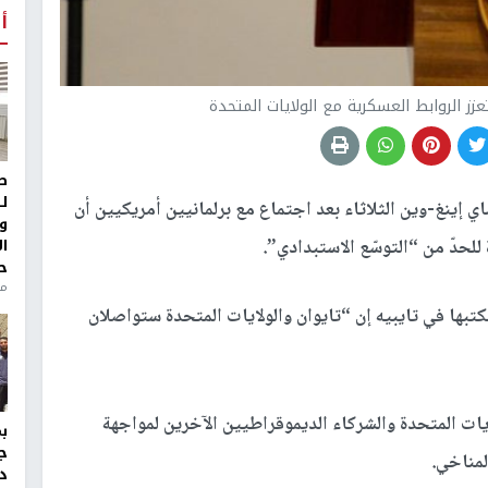
أ
زز الروابط العسكرية مع الولايات المتحدة
ط
ل
ي إينغ-وين الثلاثاء بعد اجتماع مع برلمانيين أمريكيين أن
و
ا
للحدّ من “التوسّع الاستبدادي”.
ح
من
تبها في تايبيه إن “تايوان والولايات المتحدة ستواصلان
ات المتحدة والشركاء الديموقراطيين الآخرين لمواجهة
ج
لمناخي.
د