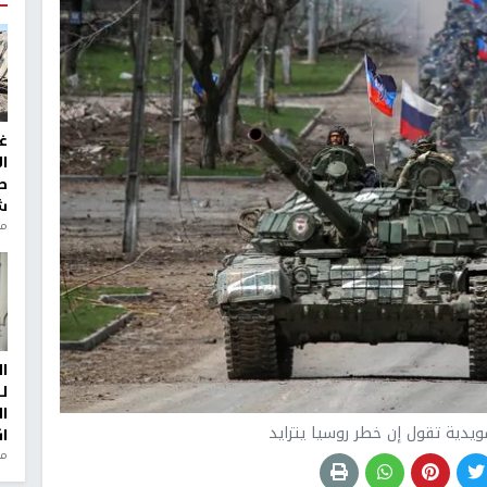
غ
ا
ط
ش
منذ 2
ا
ل
ا
ويدية تقول إن خطر روسيا يتزايد
ا
من