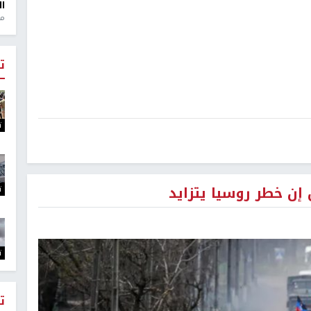
ال
منذ 1
ت
ت
إن خطر روسيا يتزايد
ت
ت
ت