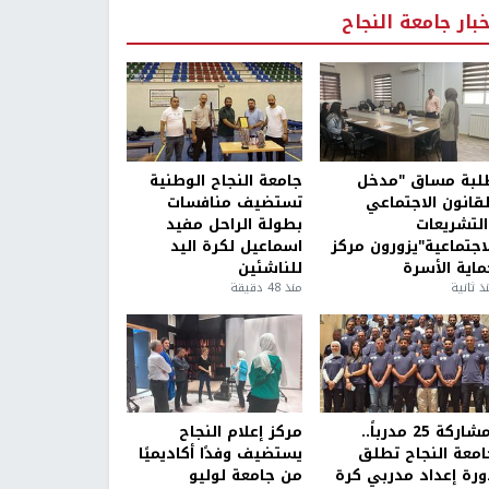
خبار جامعة النجاح
لبة مساق "مدخل
جامعة النجاح الوطنية
لقانون الاجتماعي
تستضيف منافسات
التشريعات
بطولة الراحل مفيد
لاجتماعية"يزورون مركز
اسماعيل لكرة اليد
ماية الأسرة
للناشئين
ذ ثانية
منذ 48 دقيقة
بمشاركة 25 مدرباً..
مركز إعلام النجاح
امعة النجاح تطلق
يستضيف وفدًا أكاديميًا
ورة إعداد مدربي كرة
من جامعة لوليو