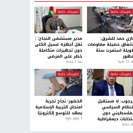
تصريحات خاصة
تصريحات خاصة
ازي حمد للشرق:
مدير مستشفى النجاح: :
لاتفاق حصيلة مفاوضات
نقل أجهزة غسيل الكلى
ويلة استمرت ستة
دون تجهيزات متكاملة
هور
خطر على المرضى
1 ثانية
منذ 2 ساعة
تصريحات خاصة
تصريحات خاصة
لرجوب: لا مستقبل
الخضور: نجاح تجربة
لنظام السياسي
امتحان التربية الإسلامية
لفلسطيني دون
يمهد للتوسع إلكترونيًا
نتخابات ديمقراطية
1 شهر ago
ذ ساعة