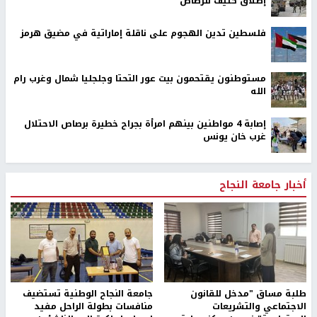
إطلاق كثيف للرصاص
فلسطين تدين الهجوم على ناقلة إماراتية في مضيق هرمز
مستوطنون يقتحمون بيت عور التحتا وجلجليا شمال وغرب رام
الله
إصابة 4 مواطنين بينهم امرأة بجراح خطيرة برصاص الاحتلال
غرب خان يونس
أخبار جامعة النجاح
طلبة مساق "مدخل للقانون
جامعة النجاح الوطنية تستضيف
الاجتماعي والتشريعات
منافسات بطولة الراحل مفيد