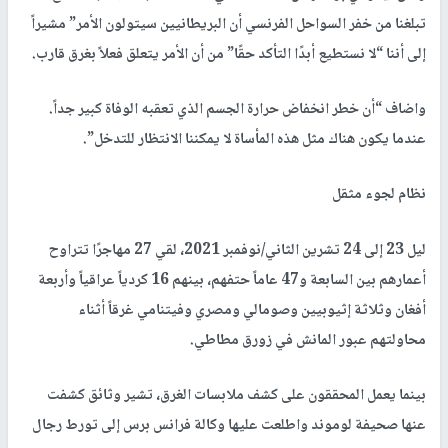
تبلغنا من خفر السواحل الفرنسي أن البريطانيين سيتولون الأمر” مشيراً
إلى أننا “لا نستطيع أبدًا التأكد حقًا” من أن الأمر يتعلق فعلاً بغرق قارب.
واضاف “أن خطر انخفاض حرارة الجسم الذي تعقبه الوفاة كبير جداً.
عندما يكون هناك مثل هذه المأساة لا يمكننا الانتظار للتدخل”.
نظام لجوء مثقل
ليل 23 إلى 24 تشرين الثاني/نوفمبر 2021، لقي 27 مهاجرًا تتراوح
أعمارهم بين السابعة و47 عاماً حتفهم، بينهم 16 كردياً عراقياً وأربعة
أفغان وثلاثة إثيوبيين وصومالي ومصري وفيتنامي غرقاً أثناء
محاولتهم عبور المانش في زورق مطاطي.
بينما يعمل المحققون على كشف ملابسات الغرق، تشير وثائق كشفت
عنها صحيفة لوموند واطلعت عليها وكالة فرانس برس إلى تورط رجال