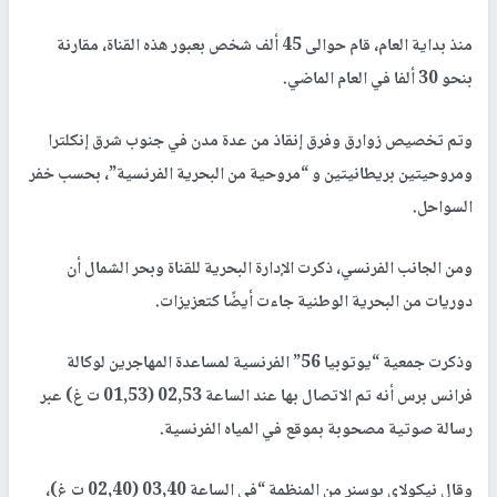
منذ بداية العام، قام حوالى 45 ألف شخص بعبور هذه القناة، مقارنة
بنحو 30 ألفا في العام الماضي.
وتم تخصيص زوارق وفرق إنقاذ من عدة مدن في جنوب شرق إنكلترا
ومروحيتين بريطانيتين و “مروحية من البحرية الفرنسية”، بحسب خفر
السواحل.
ومن الجانب الفرنسي، ذكرت الإدارة البحرية للقناة وبحر الشمال أن
دوريات من البحرية الوطنية جاءت أيضًا كتعزيزات.
وذكرت جمعية “يوتوبيا 56” الفرنسية لمساعدة المهاجرين لوكالة
فرانس برس أنه تم الاتصال بها عند الساعة 02,53 (01,53 ت غ) عبر
رسالة صوتية مصحوبة بموقع في المياه الفرنسية.
وقال نيكولاي بوسنر من المنظمة “في الساعة 03,40 (02,40 ت غ)،