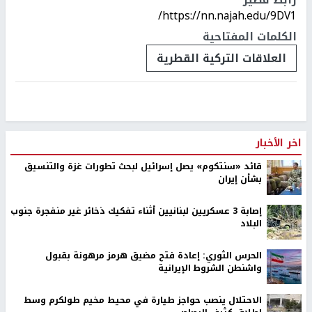
https://nn.najah.edu/9DV1/
الكلمات المفتاحية
العلاقات التركية القطرية
اخر الأخبار
قائد «سنتكوم» يصل إسرائيل لبحث تطورات غزة والتنسيق
بشأن إيران
إصابة 3 عسكريين لبنانيين أثناء تفكيك ذخائر غير منفجرة جنوب
البلاد
الحرس الثوري: إعادة فتح مضيق هرمز مرهونة بقبول
واشنطن الشروط الإيرانية
الاحتلال ينصب حواجز طيارة في محيط مخيم طولكرم وسط