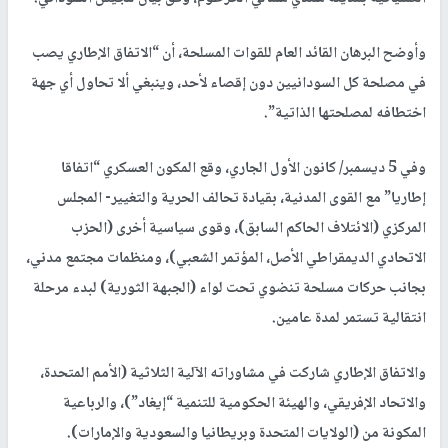
وأوضح البرهان القائد العام للقوات المسلحة، أن “الاتفاق الإطاري يصب
في مصلحة كل السودانيين دون إقصاء لأحد، وينبغي ألا تحاول أي جهة
اختطافه لمصلحتها الذاتية”.
وفي 5 ديسمبر/ كانون الأول الجاري، وقع المكون العسكري “اتفاقا
إطاريا” مع القوى المدنية، بقيادة تحالف الحرية والتغيير- المجلس
المركزي (الائتلاف الحاكم السابق)، وقوى سياسية أخرى (الحزب
الاتحادي الديمقراطي الأصل، المؤتمر الشعبي)، ومنظمات مجتمع مدني،
بجانب حركات مسلحة تنضوي تحت لواء (الجبهة الثورية) لبدء مرحلة
انتقالية تستمر لمدة عامين.
والاتفاق الإطاري شاركت في مشاوراته الآلية الثلاثية (الأمم المتحدة،
والاتحاد الإفريقي، والهيئة الحكومية للتنمية “إيغاد”)، والرباعية
المكونة من (الولايات المتحدة وبريطانيا والسعودية والإمارات).