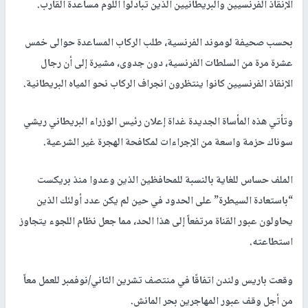
الإنقاذ الفرنسيين والبريطانيين الذين تبادلوا اللوم مساعدة القارب.
بحسب صحيفة لوموند الفرنسية، طلب الركاب المساعدة حوالى خمس
عشرة مرة من السلطات الفرنسية، دون جدوى، مشيرة إلى أن رجال
الإنقاذ الفرنسيين كانوا ينتظرون انجراف الركاب نحو المياه البريطانية.
وتأتي هذه المأساة الجديدة غداة إعلان رئيس الوزراء البريطاني ريشي
سوناك حزمة واسعة من الإجراءات لمكافحة الهجرة غير الشرعية.
الملف حساس للغاية بالنسبة للمحافظين الذين وعدوا منذ بريكست
“باستعادة السيطرة” على الحدود في حين لم يكن عدد أولئك الذين
يحاولون عبور القناة مرتفعاً إلى هذا الحد، مما جعل نظام اللجوء يتجاوز
استطاعته.
وقعت باريس ولندن اتفاقًا في منتصف تشرين الثاني/نوفمبر للعمل معاً
من أجل وقف عبور المهاجرين بحر المانش.