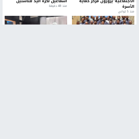
الاجتماعية"يزورون مركز حماية
اسماعيل لكرة اليد للناشئين
الأسرة
منذ 48 دقيقة
منذ 5 ثواني
بمشاركة 25 مدرباً.. جامعة النجاح
مركز إعلام النجاح يستضيف وفدًا
تطلق دورة إعداد مدربي كرة
أكاديميًا من جامعة لوليو
القدم المستوى (C)
للتكنولوجيا السويدية
منذ 51 دقيقة
منذ 10 دقيقة
تقارير
" قانون درومي".. بين حق الدفاع عن النفس وواقع
الفلسطينيين تحت الاحتلال
6 أيام، 17 ساعة ago
تقارير
شهداء بينهم أطفال في غزة.. والاحتلال يصعّد
غاراته ويمنح السكان دقائق للإخلاء
2 أسبوعين ago