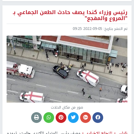
رئيس وزراء كندا يصف حادث الطعن الجماعي بـ
"المروع والمفجع"
تم النشر بتاريخ:
2022-09-05 09:25
صور من مكان الحادث
نابلس -
النجاح الإخباري -
وصف رئيس الوزراء الكندي جاستن ترودو