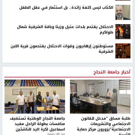
الكتاب ليس كلفة زائدة.. بل استثمار في عقل الطفل
الاحتلال يقتحم بلدات عتيل وزيتا وباقة الشرقية شمال
طولكرم
مستوطنون إرهابيون وقوات الاحتلال يقتحمون قرية اللبن
الشرقية
أخبار جامعة النجاح
طلبة مساق "مدخل للقانون
جامعة النجاح الوطنية تستضيف
الاجتماعي والتشريعات
منافسات بطولة الراحل مفيد
الاجتماعية"يزورون مركز حماية
اسماعيل لكرة اليد للناشئين
الأسرة
منذ 48 دقيقة