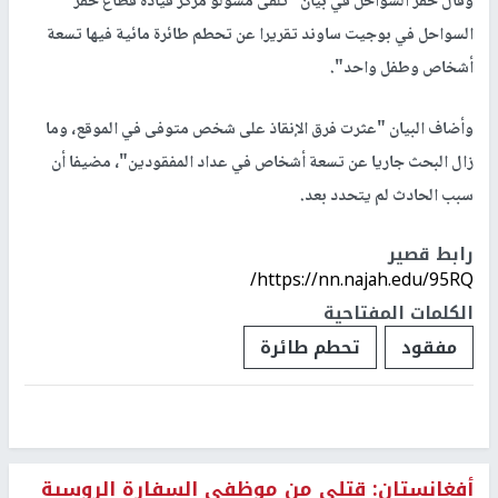
وقال خفر السواحل في بيان "تلقى مسؤلو مركز قيادة قطاع خفر
السواحل في بوجيت ساوند تقريرا عن تحطم طائرة مائية فيها تسعة
أشخاص وطفل واحد".
وأضاف البيان "عثرت فرق الإنقاذ على شخص متوفى في الموقع، وما
زال البحث جاريا عن تسعة أشخاص في عداد المفقودين"، مضيفا أن
سبب الحادث لم يتحدد بعد.
رابط قصير
https://nn.najah.edu/95RQ/
الكلمات المفتاحية
مفقود
تحطم طائرة
أفغانستان: قتلى من موظفي السفارة الروسية