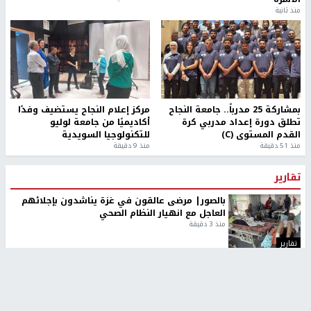
منذ ثانية
بمشاركة 25 مدرباً.. جامعة النجاح
مركز إعلام النجاح يستضيف وفدًا
تطلق دورة إعداد مدربي كرة
أكاديميًا من جامعة لوليو
القدم المستوى (C)
للتكنولوجيا السويدية
منذ 51 دقيقة
منذ 9 دقيقة
تقارير
بالصور| مرضى عالقون في غزة يناشدون بإجلائهم
العاجل مع انهيار النظام الصحي
منذ 3 دقيقة
تقارير
" قانون درومي".. بين حق الدفاع عن النفس وواقع
الفلسطينيين تحت الاحتلال
منذ 8 ثواني
تقارير