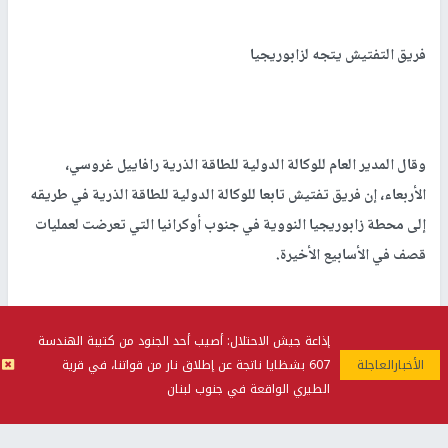
فريق التفتيش يتجه لزابوريجيا
وقال المدير العام للوكالة الدولية للطاقة الذرية رافاييل غروسي،
الأربعاء، إن فريق تفتيش تابعا للوكالة الدولية للطاقة الذرية في طريقه
إلى محطة زابوريجيا النووية في جنوب أوكرانيا التي تعرضت لعمليات
قصف في الأسابيع الأخيرة.
إذاعة جيش الاحتلال: أصيب أحد الجنود من كتيبة الهندسة
607 بشظايا ناتجة عن إطلاق نار من قواتنا، في قرية
وأوضح غروسي للصحفيين في كييف قبيل انطلاقه: "نحن نتحرك أخيرا
الطيري الواقعة في جنوب لبنان
بعد جهود استمرت لأشهر عدة. الوكالة الدولية للطاقة الذرية تتجه إلى
داخل محطة زابوريجيا النووية" وهي الأكبر في أوروبا ويسيطر عليها