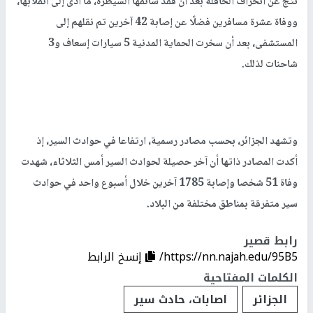
نتج عن انحراف الحافلة بعد أن فقد سائقها السيطرة، ما أدى إلى انقلابها،
ووفاة عشرة مسافرين فضلًا عن إصابة 42 آخرين تم نقلهم إلى
المستشفى، بعد أن سخرت الحماية المدنية 5 سيارات إسعاف و3
شاحنات لذلك.
وتشهد الجزائر، بحسب مصادر رسمية، ارتفاعا في حوادث السير، إذ
أكدت المصادر ذاتها أن آخر حصيلة لحوادث السير أمس الثلاثاء، شهدت
وفاة 51 شخصا وإصابة 1785 آخرين خلال أسبوع واحد في حوادث
سير متفرقة بمناطق مختلفة من البلاد.
رابط قصير
https://nn.najah.edu/95B5/
إنسخ الرابط
الكلمات المفتاحية
الجزائر
اصابات، حادث سير