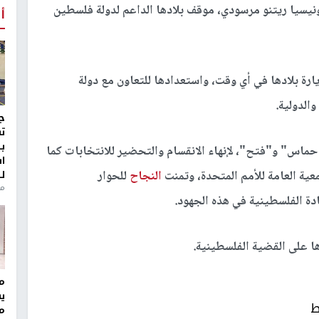
نيسيا ريتنو مرسودي، موقف بلادها الداعم لدولة فلسطين
أ
يارة بلادها في أي وقت، واستعدادها للتعاون مع دولة
الدولية.
ج
ت
ب
ماس" و"فتح"، لإنهاء الانقسام والتحضير للانتخابات كما
ا
ل
ية العامة للأمم المتحدة، وتمنت
النجاح
للحوار
منذ 8
دة الفلسطينية في هذه الجهود.
ها على القضية الفلسطينية.
مر
ي
ط
م