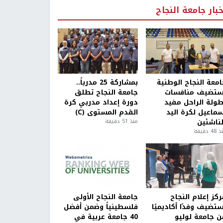
خبار جامعة النجاح
امعة النجاح الوطنية
بمشاركة 25 مدرباً..
ستضيف منافسات
جامعة النجاح تطلق
طولة الراحل مفيد
دورة إعداد مدربي كرة
سماعيل لكرة اليد
القدم المستوى (C)
لناشئين
منذ 51 دقيقة
4 دقيقة
كز إعلام النجاح
جامعة النجاح الأولى
ستضيف وفدًا أكاديميًا
فلسطينياً وضمن أفضل
ن جامعة لوليو
40 جامعة عربية في