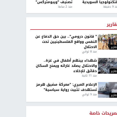
لتكنولوجيا السويدية
تصنيف "ويبومتركس"
9 دقيقة
منذ 2 ساعة
قارير
" قانون درومي".. بين حق الدفاع عن
النفس وواقع الفلسطينيين تحت
الاحتلال
قارير
منذ 8 ثواني
شهداء بينهم أطفال في غزة..
والاحتلال يصعّد غاراته ويمنح السكان
دقائق للإخلاء
قارير
منذ 11 ثانية
الإعلام العبري: "معركة مضيق هرمز
تستهدف تثبيت رواية سياسية"
منذ 9 ثواني
قارير
صريحات خاصة