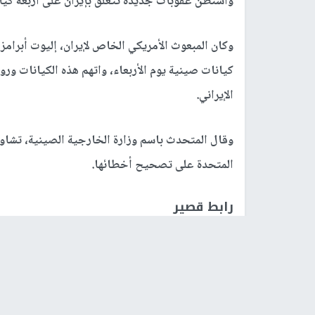
واشنطن عقوبات جديدة تتعلق بإيران على أربعة كيا
وكان المبعوث الأمريكي الخاص لإيران، إليوت أبرام
كيانات صينية يوم الأربعاء، واتهم هذه الكيانات ور
الإيراني.
وقال المتحدث باسم وزارة الخارجية الصينية، تشاو
المتحدة على تصحيح أخطائها.
رابط قصير
https://nn.najah.edu/7EV6/
الكلمات المفتاحية
للولايات المتحدة
إيران
الصين