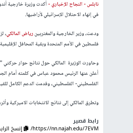
نابلس -
النجاح الإخباري -
أكدت وزيرة خارجية أندو
في إنهاء الاحتلال الإسرائيلي لأراضيها.
ودعت، وزير الخارجية والمغتربين
رياض المالكي
، لز
فلسطين في الأمم المتحدة وبقية المحافل الإقليمية و
وحاورت الوزيرة المالكي حول نتائج حوار حركتي "ح
أعلن عنها الرئيس محمود عباس في كلمته أمام الجمع
الفلسطيني- الفلسطيني، وقدمت الدعم الكامل للقيا
وتطرق المالكي إلى نتائج الانتخابات الاميركية وأثر
رابط قصير
https://nn.najah.edu/7EVM/
إنسخ الراب