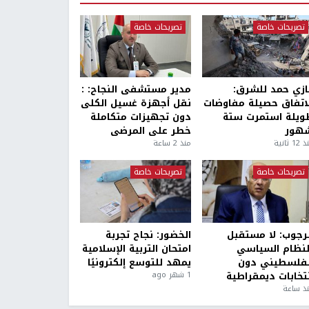
تصريحات خاصة
تصريحات خاصة
ازي حمد للشرق:
مدير مستشفى النجاح: :
لاتفاق حصيلة مفاوضات
نقل أجهزة غسيل الكلى
ويلة استمرت ستة
دون تجهيزات متكاملة
هور
خطر على المرضى
1 ثانية
منذ 2 ساعة
تصريحات خاصة
تصريحات خاصة
لرجوب: لا مستقبل
الخضور: نجاح تجربة
لنظام السياسي
امتحان التربية الإسلامية
لفلسطيني دون
يمهد للتوسع إلكترونيًا
نتخابات ديمقراطية
1 شهر ago
ذ ساعة