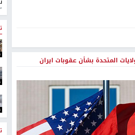
ل
منذ 
ت
ت
ايات المتحدة بشأن عقوبات ايران
ت
ت
ت