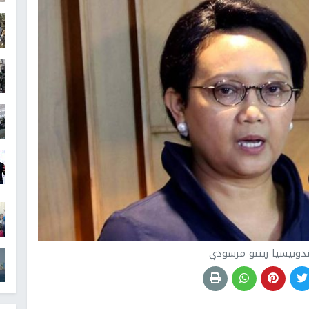
أندونيسيا ريتنو مرسودي