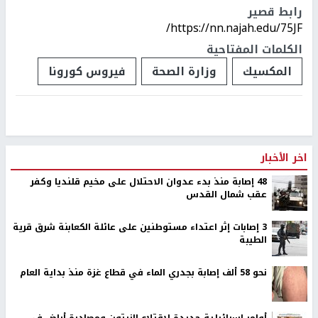
رابط قصير
https://nn.najah.edu/75JF/
الكلمات المفتاحية
المكسيك
وزارة الصحة
فيروس كورونا
اخر الأخبار
48 إصابة منذ بدء عدوان الاحتلال على مخيم قلنديا وكفر
عقب شمال القدس
‏3 إصابات إثر اعتداء مستوطنين على عائلة الكعابنة شرق قرية
الطيبة
نحو 58 ألف إصابة بجدري الماء في قطاع غزة منذ بداية العام
أوامر إسرائيلية جديدة لاقتلاع الزيتون ومصادرة أراضٍ في