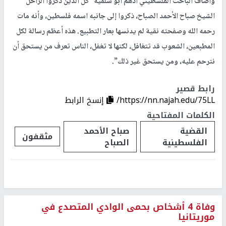
وأضاف الباحث الفلسطيني أدهم أبو سلمية “كل الذين ذكروا الراحل
الشيخ صباح الأحمد الصباح، ذكروا إلى جانبه اسمه فلسطين، وأنه مات
رحمه الله وصفحته نقية لم يدنسها بعار التطبيع. هذه أعظم رسالة لكل
المطبعين، الشعوب قد تتغافل، لكنها لا تغفل، الناس تعرف من يستحق أن
نترحم عليه، ومن يستحق غير ذلك”.
رابط قصير
https://nn.najah.edu/75LL/
إنسخ الرابط
الكلمات المفتاحية
القضية
صباح الأحمد
مثقفون
الفلسطينية
الصباح
وفاة 4 أشخاص بحمى الوادي المتصدع في
موريتانيا