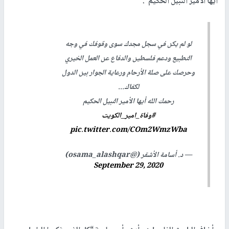
أيها الأمير النبيل الحكيم”.
لو لم يكن في سجل مجدك سوى وقوفك في وجه
التطبيع ودعم فلسطين والدفاع عن العمل الخيري
وحرصك على صلة الأرحام ورعاية الجوار بين الدول
لكفاك...
رحمك الله أيها الأمير النبيل الحكيم
#وفاة_امير_الكويت
pic.twitter.com/COm2WmzWba
— د. أسامة الأشقر (@osama_alashqar)
September 29, 2020