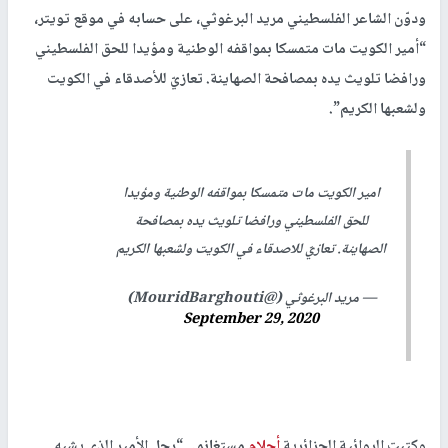
ودوّن الشاعر الفلسطيني مريد البرغوثي، على حسابه في موقع تويتر،
“أمير الكويت مات متمسكا بمواقفه الوطنية ومؤيدا للحق الفلسطيني
ورافضا تلويث يده بمصافحة الصهاينة. تعازيّ للأصدقاء في الكويت
ولشعبها الكريم”.
امير الكويت مات متمسكا بمواقفه الوطنية ومؤيدا
للحق الفلسطيني ورافضا تلويث يده بمصافحة
الصهاينة. تعازيّ للاصدقاء في الكويت ولشعبها الكريم
— مريد البرغوثي (@MouridBarghouti)
September 29, 2020
وكتبت الروائية الجزائرية
أحلام
مستغانمي “رحل الأمير الذي يشبه