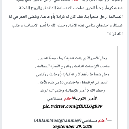
شعبه كرماً، وحباً للخير. صاحب الابتسامة الدائمة، والروح المُحبّة
المسالمة. رحل مُتعباً بنا، فقد كان له قرابة بأوجاعنا، وقضى العمر في لمّ
شملنا، واحتضان يتامى هذه الأمّة. رحمك الله يا أمير الإنسانية وطيّب
الله ثراك”.
رحل الأمير الذي يشبه شعبه كرماً ، وحباً للخير .
صاحب الإبتسامة الدائمة ، والروح المُحبّة المسالمة .
رحل مُتعباً بنا ، فقد كان له قرابة بأوجاعنا ، وقضى
العمر في لمّ شملنا ، واحتضان يتامى هذه الأمّة .
رحمك الله يا أمير الإنسانية وطيّب الله ثراك
.
#أمير_الكويت
#
أحلام
_مستغانمي
pic.twitter.com/gfRXEOgB9v
—
أحلام
مستغانمي (@AhlamMostghanmi)
September 29, 2020