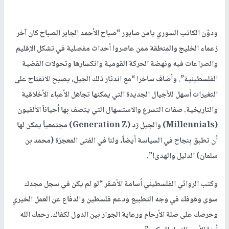
ودوّن الكاتب السوري يامن صابور “صباح الأحمد الجابر الصباح كان آخر
زعماء الخليج والمنطقة ممن عاصروا أحداث مفصلية في تشكل الإقليم
والصراعات فيه ونهضة الحركة القومية وانكسارها وتحولات القضية
الفلسطينية”. وأضاف ساخرا “مع اندثار ذلك الجيل، يصبح الانفتاح على
التغيرات أسهل للأجيال الجديدة التي يمكنها تجاهل الأعباء الأخلاقية
والتاريخية. صفات التسرع والاستسهال التي يتصف بها أحياناً الألفيون
(Millennials) والجيل زد (Generation Z) مجتمعياً يمكن لها
أن تطبق بنجاح في السياسة أيضاً، ولنا في الفتى المعجزة (محمد بن
سلمان) الدليل والهدى!”.
وكتب الروائي الفلسطيني أسامة الأشقر “لو لم يكن في سجل مجدك
سوى وقوفك في وجه التطبيع ودعم فلسطين والدفاع عن العمل الخيري
وحرصك على صلة الأرحام ورعاية الجوار بين الدول لكفاك. رحمك الله