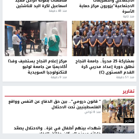
الاجتماعي والتشريعات
منافسات بطولة الراحل مفيد
الاجتماعية"يزورون مركز حماية
اسماعيل لكرة اليد للناشئين
الأسرة
منذ 48 دقيقة
منذ ثانية
بمشاركة 25 مدرباً.. جامعة النجاح
مركز إعلام النجاح يستضيف وفدًا
تطلق دورة إعداد مدربي كرة
أكاديميًا من جامعة لوليو
القدم المستوى (C)
للتكنولوجيا السويدية
منذ 51 دقيقة
منذ 9 دقيقة
تقارير
" قانون درومي".. بين حق الدفاع عن النفس وواقع
الفلسطينيين تحت الاحتلال
منذ 8 ثواني
تقارير
شهداء بينهم أطفال في غزة.. والاحتلال يصعّد
غاراته ويمنح السكان دقائق للإخلاء
منذ 11 ثانية