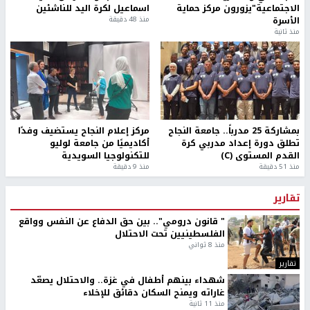
الاجتماعية"يزورون مركز حماية
اسماعيل لكرة اليد للناشئين
الأسرة
منذ 48 دقيقة
منذ ثانية
بمشاركة 25 مدرباً.. جامعة النجاح
مركز إعلام النجاح يستضيف وفدًا
تطلق دورة إعداد مدربي كرة
أكاديميًا من جامعة لوليو
القدم المستوى (C)
للتكنولوجيا السويدية
منذ 51 دقيقة
منذ 9 دقيقة
تقارير
" قانون درومي".. بين حق الدفاع عن النفس وواقع
الفلسطينيين تحت الاحتلال
منذ 8 ثواني
تقارير
شهداء بينهم أطفال في غزة.. والاحتلال يصعّد
غاراته ويمنح السكان دقائق للإخلاء
منذ 11 ثانية