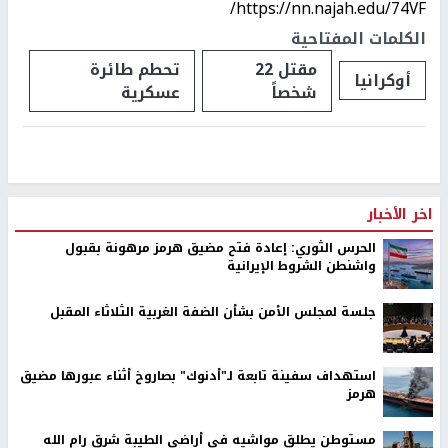
https://nn.najah.edu/74VF/
الكلمات المفتاحية
مقتل 22
تحطم طائرة
أوكرانيا
شخصاً
عسكرية
اخر الأخبار
الحرس الثوري: إعادة فتح مضيق هرمز مرهونة بقبول
واشنطن الشروط الإيرانية
جلسة لمجلس الأمن بشأن الضفة الغربية الثلاثاء المقبل
استهداف سفينة تابعة لـ"أدنوك" بصاروخ أثناء عبورها مضيق
هرمز
مستوطن يطلق مواشيه في أراضي الطيبة شرق رام الله