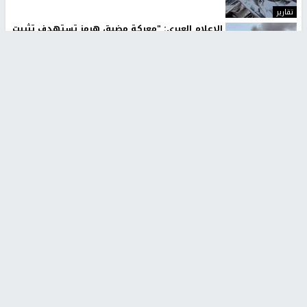
تقارير
الإعلام العبري: "معركة مضيق هرمز تستهدف تثبيت
رواية سياسية"
منذ 9 ثواني
تقارير
تصريحات خاصة
تصريحات خاصة
تصريحات خاصة
غازي حمد للشرق: الاتفاق حصيلة
مدير مستشفى النجاح: : نقل
مفاوضات طويلة استمرت ستة
أجهزة غسيل الكلى دون تجهيزات
شهور
متكاملة خطر على المرضى
منذ 12 ثانية
منذ 2 ساعة
تصريحات خاصة
تصريحات خاصة