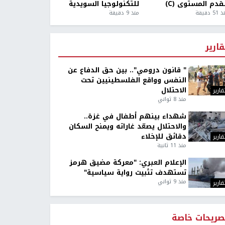
قدم المستوى (C)
للتكنولوجيا السويدية
5 دقيقة
منذ 9 دقيقة
قارير
" قانون درومي".. بين حق الدفاع عن
النفس وواقع الفلسطينيين تحت
الاحتلال
قارير
منذ 8 ثواني
شهداء بينهم أطفال في غزة..
والاحتلال يصعّد غاراته ويمنح السكان
دقائق للإخلاء
قارير
منذ 11 ثانية
الإعلام العبري: "معركة مضيق هرمز
تستهدف تثبيت رواية سياسية"
منذ 9 ثواني
قارير
صريحات خاصة