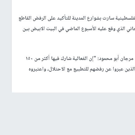
لفلسطينية سارت بشوارع المدينة للتأكيد على الرفض القاطع
اني الذي وقع عليه الأسبوع الماضي في البيت الابيض بين
وقال الناشط في الجالية الفلسطينية بولاية تكساس مرجان أبو محمود: "إن الفعالية شارك فيها أكثر من ١٥٠
والذين عبروا عن رفضهم للتطبيع مع الاحتلال، واعتبروه
لتفاف الشعبي العربي والاسلامي حول فلسطين ضد المؤامرات
تي تواصل سياسة اقتلاع ابناء شعبنا والاستيلاء على
ل العنصري والاستيطان.