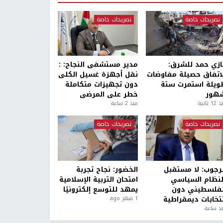
تصريحات خاصة
تصريحات خاصة
ازي حمد للشرق:
مدير مستشفى النجاح: :
لاتفاق حصيلة مفاوضات
نقل أجهزة غسيل الكلى
ويلة استمرت ستة
دون تجهيزات متكاملة
هور
خطر على المرضى
1 ثانية
منذ 2 ساعة
تصريحات خاصة
تصريحات خاصة
لرجوب: لا مستقبل
الخضور: نجاح تجربة
لنظام السياسي
امتحان التربية الإسلامية
لفلسطيني دون
يمهد للتوسع إلكترونيًا
نتخابات ديمقراطية
1 شهر ago
ذ ساعة