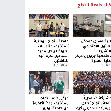
خبار جامعة النجاح
لبة مساق "مدخل
جامعة النجاح الوطنية
لقانون الاجتماعي
تستضيف منافسات
التشريعات
بطولة الراحل مفيد
لاجتماعية"يزورون مركز
اسماعيل لكرة اليد
ماية الأسرة
للناشئين
ذ ثانية
منذ 48 دقيقة
بمشاركة 25 مدرباً..
مركز إعلام النجاح
امعة النجاح تطلق
يستضيف وفدًا أكاديميًا
ورة إعداد مدربي كرة
من جامعة لوليو