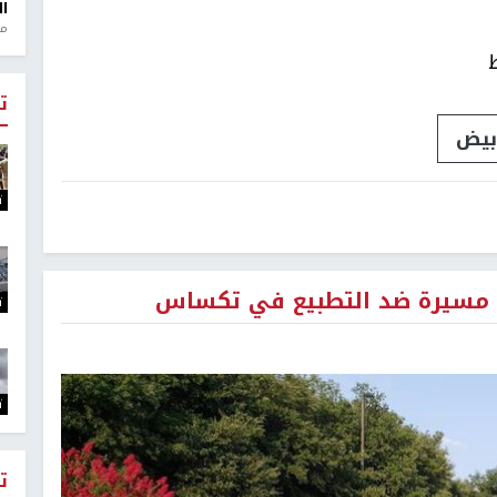
ال
منذ 1
ت
ابيض
ت
ظم مسيرة ضد التطبيع في تكساس
ت
ت
ت