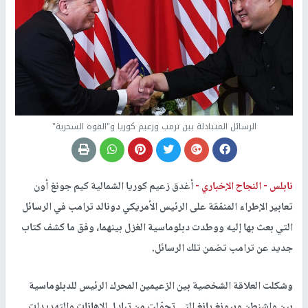
الرسائل المتبادلة بين ترمب وزعيم كوريا و"القوة السحرية"
نابلس -
النجاح الإخباري -
أغدق زعيم كوريا الشمالية كيم جونغ أون
تعابير الإطراء المنمّقة على الرئيس الأمريكي دونالد ترامب في الرسائل
التي بعث بها إليه ووطدت دبلوماسية الغزل بينهما، وفق ما كشف كتاب
جديد عن ترامب تضمن تلك الرسائل.
وشكلت العلاقة الشخصية بين الزعيمين المحرك الرئيس للدبلوماسية
بين واشنطن وبيونغ يانغ التي تحوّلت من تبادل الإهانات والتهديدات