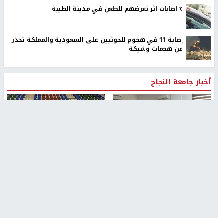
٣ اصابات اثر تعرضهم للطعن في مدينة الطيبة
إصابة 11 في هجوم للحوثيين على السعودية والمملكة تحذر
من هجمات وشيكة
أخبار جامعة النجاح
طلبة مساق "مدخل للقانون
جامعة النجاح الوطنية تستضيف
الاجتماعي والتشريعات
منافسات بطولة الراحل مفيد
الاجتماعية"يزورون مركز حماية
اسماعيل لكرة اليد للناشئين
الأسرة
منذ 48 دقيقة
منذ ثانية