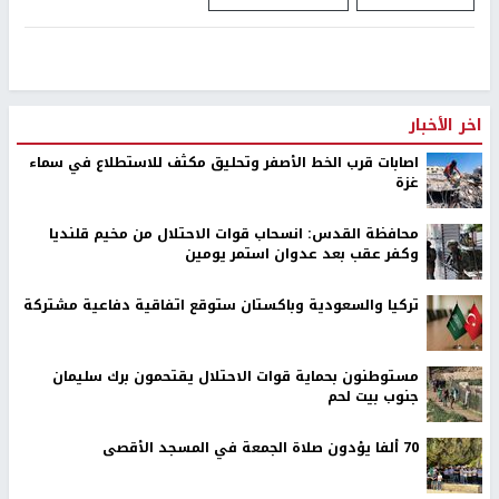
اخر الأخبار
اصابات قرب الخط الأصفر وتحليق مكثف للاستطلاع في سماء
غزة
محافظة القدس: انسحاب قوات الاحتلال من مخيم قلنديا
وكفر عقب بعد عدوان استمر يومين
تركيا والسعودية وباكستان ستوقع اتفاقية دفاعية مشتركة
مستوطنون بحماية قوات الاحتلال يقتحمون برك سليمان
جنوب بيت لحم
70 ألفا يؤدون صلاة الجمعة في المسجد الأقصى