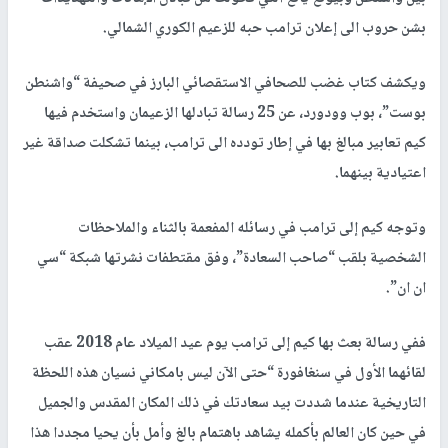
بشن حروب الى إعلان ترامب حبه للزعيم الكوري الشمالي.
ويكشف كتاب غضب للصحافي الاستقصائي البارز في صحيفة “واشنطن
بوست”، بوب وودورد، عن 25 رسالة تبادلها الزعيمان واستخدم فيها
كيم تعابير مبالغ بها في إطار تودده الى ترامب، بينما تشكلت صداقة غير
اعتيادية بينهما.
وتوجه كيم إلى ترامب في رسائله المفعمة بالثناء والملاحظات
الشخصية بلقب “صاحب السعادة”، وفق مقتطفات نشرتها شبكة “سي
ان ان”.
ففي رسالة بعث بها كيم إلى ترامب يوم عيد الميلاد عام 2018 عقب
لقائهما الأول في سنغافورة “حتى الآن ليس بامكاني نسيان هذه اللحظة
التاريخية عندما شددت بيد سعادتك في ذلك المكان المقدس والجميل
في حين كان العالم بأكمله يشاهد باهتمام بالغ وأمل بأن يحيا مجددا هذا