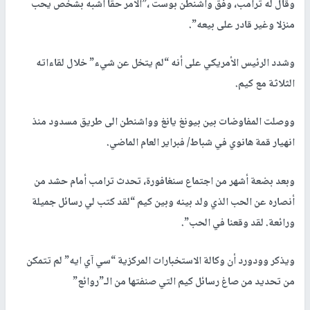
وقال له ترامب، وفق واشنطن بوست ،”الأمر حقا أشبه بشخص يحب
منزلا وغير قادر على بيعه”.
وشدد الرئيس الأمريكي على أنه “لم يتخل عن شيء” خلال لقاءاته
الثلاثة مع كيم.
ووصلت المفاوضات بين بيونغ يانغ وواشنطن الى طريق مسدود منذ
انهيار قمة هانوي في شباط/ فبراير العام الماضي.
وبعد بضعة أشهر من اجتماع سنغافورة، تحدث ترامب أمام حشد من
أنصاره عن الحب الذي ولد بينه وبين كيم “لقد كتب لي رسائل جميلة
ورائعة. لقد وقعنا في الحب”.
ويذكر وودورد أن وكالة الاستخبارات المركزية “سي آي ايه” لم تتمكن
من تحديد من صاغ رسائل كيم التي صنفتها من الـ”روائع”