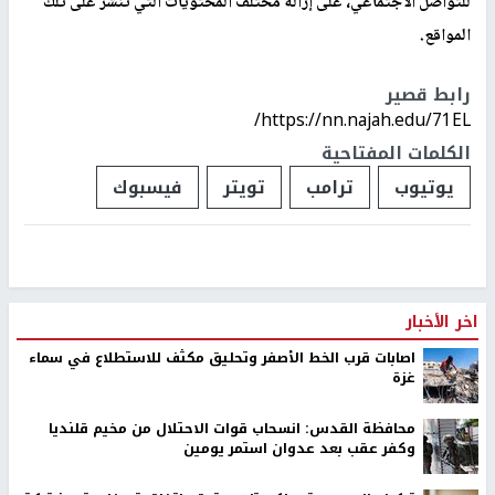
للتواصل الاجتماعي، على إزالة مختلف المحتويات التي تنشر على تلك
المواقع.
رابط قصير
https://nn.najah.edu/71EL/
الكلمات المفتاحية
يوتيوب
ترامب
تويتر
فيسبوك
اخر الأخبار
اصابات قرب الخط الأصفر وتحليق مكثف للاستطلاع في سماء
غزة
محافظة القدس: انسحاب قوات الاحتلال من مخيم قلنديا
وكفر عقب بعد عدوان استمر يومين