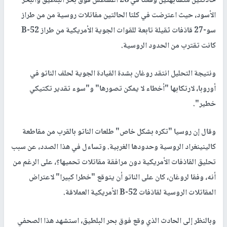
حادثتين متشابهتين وقعتا في 28 أغسطس فوق بحر البلطيق والبحر
الأسود، حيث اعترضت في كلتا الحالتين مقاتلات روسية من من طراز
سو-27 قاذفات ثقيلة تابعة للقوات الجوية الأمريكية من طراز B-52
كانت تقترب من الحدود الروسية.
ونتيجة التحليل انتقد روغان بشدة القيادة الجوية لحلف الناتو في
أوروبا، لارتكابها "أخطاء لا يمكن تصورها" و"سوء تقدير تكتيكي
خطير".
وقال إن روسيا "تكره بشكل خاص" طلعات الناتو بالقرب من مقاطعة
كالينينغراد الروسية وحدودها الغربية. وتساءل في هذا الصدد، عن سبب
تحليق القاذفات الأمريكية دون مرافقة مقاتلات تحميها؟، على الرغم من
أنه، وفقا لروغان، كان على الناتو أن يتوقع "خطرا كبيرا" لاعتراض
المقاتلات الروسية لقاذفات B-52 الأمريكية العملاقة.
وبالنظر إلى الحادث الذي وقع فوق بحر البلطيق، استشهد هذا الصحفي