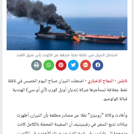
اشتعال النيران في ناقلة نفط متجهة من الكويت إلى شرق الهند
نابلس -
النجاح الإخباري -
اشتعلت النيران صباح اليوم الخميس في ناقلة
نفط عملاقة تستأجرها شركة إنديان أويل كورب (آي.أو.سي) الهندية
قبالة كولومبو.
وأفادت وكالة "رويترز" نقلا عن مصادر مطلعة بأن النيران، أظهرت
بيانات تتبع السفن في رفينيتيف أن السفينة المحملة بالكامل كانت
متوجهة إلى باراديب في شرق الهند من ميناء الأحمدي في الكويت.