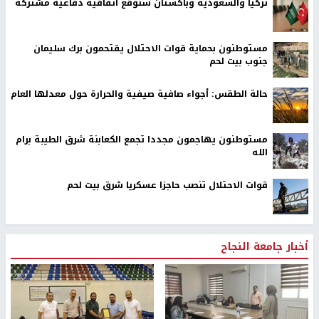
تركيا والسعودية وباكستان ستوقع اتفاقية دفاعية مشتركة
مستوطنون بحماية قوات الاحتلال يقتحمون برك سليمان
جنوب بيت لحم
حالة الطقس: أجواء صافية صيفية والحرارة حول معدلها العام
مستوطنون يهاجمون مجددا تجمع الكعابنة شرق الطيبة برام
الله
قوات الاحتلال تنصب حاجزا عسكريا شرق بيت لحم
أخبار جامعة النجاح