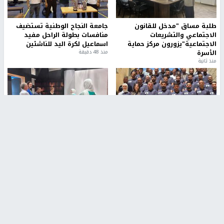
طلبة مساق "مدخل للقانون
جامعة النجاح الوطنية تستضيف
الاجتماعي والتشريعات
منافسات بطولة الراحل مفيد
الاجتماعية"يزورون مركز حماية
اسماعيل لكرة اليد للناشئين
الأسرة
منذ 48 دقيقة
منذ ثانية
بمشاركة 25 مدرباً.. جامعة النجاح
مركز إعلام النجاح يستضيف وفدًا
تطلق دورة إعداد مدربي كرة
أكاديميًا من جامعة لوليو
القدم المستوى (C)
للتكنولوجيا السويدية
منذ 51 دقيقة
منذ 9 دقيقة
تقارير
" قانون درومي".. بين حق الدفاع عن النفس وواقع
الفلسطينيين تحت الاحتلال
منذ 8 ثواني