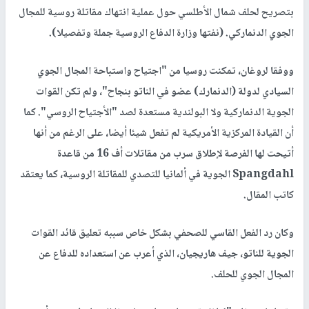
بتصريح لحلف شمال الأطلسي حول عملية انتهاك مقاتلة روسية للمجال
الجوي الدنماركي. (نفتها وزارة الدفاع الروسية جملة وتفصيلا).
ووفقا لروغان، تمكنت روسيا من "اجتياح واستباحة المجال الجوي
السيادي لدولة (الدنمارك) عضو في الناتو بنجاح"، ولم تكن القوات
الجوية الدنماركية ولا البولندية مستعدة لصد "الأجتياح الروسي". كما
أن القيادة المركزية الأمريكية لم تفعل شيئا أيضا، على الرغم من أنها
أتيحت لها الفرصة لإطلاق سرب من مقاتلات أف 16 من قاعدة
Spangdahl الجوية في ألمانيا للتصدي للمقاتلة الروسية، كما يعتقد
كاتب المقال.
وكان رد الفعل القاسي للصحفي بشكل خاص سببه تعليق قائد القوات
الجوية للناتو، جيف هاريجيان، الذي أعرب عن استعداده للدفاع عن
المجال الجوي للحلف.