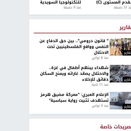
قدم المستوى (C)
للتكنولوجيا السويدية
5 دقيقة
منذ 9 دقيقة
قارير
" قانون درومي".. بين حق الدفاع عن
النفس وواقع الفلسطينيين تحت
الاحتلال
قارير
منذ 8 ثواني
شهداء بينهم أطفال في غزة..
والاحتلال يصعّد غاراته ويمنح السكان
دقائق للإخلاء
قارير
منذ 11 ثانية
الإعلام العبري: "معركة مضيق هرمز
تستهدف تثبيت رواية سياسية"
منذ 9 ثواني
قارير
صريحات خاصة