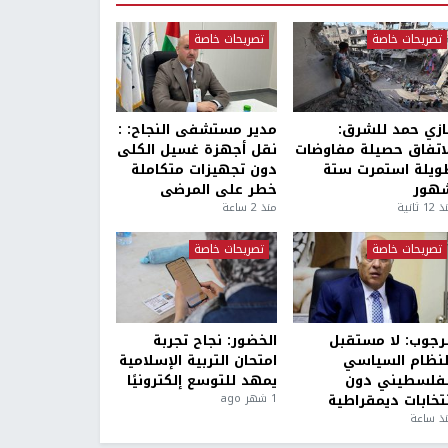
تصريحات خاصة
تصريحات خاصة
ازي حمد للشرق:
مدير مستشفى النجاح: :
لاتفاق حصيلة مفاوضات
نقل أجهزة غسيل الكلى
ويلة استمرت ستة
دون تجهيزات متكاملة
هور
خطر على المرضى
1 ثانية
منذ 2 ساعة
تصريحات خاصة
تصريحات خاصة
لرجوب: لا مستقبل
الخضور: نجاح تجربة
لنظام السياسي
امتحان التربية الإسلامية
لفلسطيني دون
يمهد للتوسع إلكترونيًا
نتخابات ديمقراطية
1 شهر ago
ذ ساعة