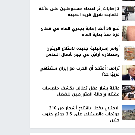
‏3 إصابات إثر اعتداء مستوطنين على عائلة
الكعابنة شرق قرية الطيبة
نحو 58 ألف إصابة بجدري الماء في قطاع
غزة منذ بداية العام
أوامر إسرائيلية جديدة لاقتلاع الزيتون
ومصادرة أراضٍ في جبع شمال القدس
ترامب: أعتقد أن الحرب مع إيران ستنتهي
قريبًا جدًا
عائلة بشار عقل تطالب بكشف ملابسات
مقتله وإحالة المتورطين للقضاء
الاحتلال يخطر باقتلاع أشجار من 310
دونمات والاستيلاء على 3.5 دونم جنوب
جنين