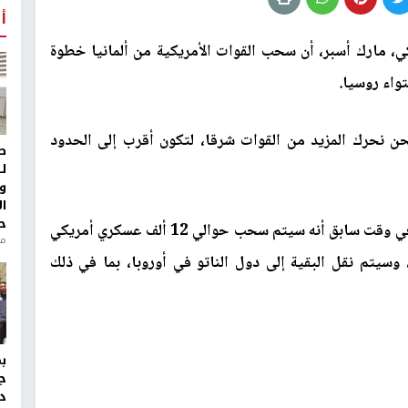
أ
كي، مارك أسبر، أن سحب القوات الأمريكية من ألمانيا خطوة
تواء روسيا
.
نحرك المزيد من القوات شرقا، لتكون أقرب إلى الحدود
ط
ل
و
ا
ح
يذكر أن وزارة الدفاع الأمريكية (البنتاغون) اعلنت في وقت سابق أنه سيتم سحب حوالي 12 ألف عسكري أمريكي
من
 وسيتم نقل البقية إلى دول الناتو في أوروبا، بما في ذلك
ج
د