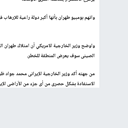
واتهم بومبيو طهران بأنها أكبر دولة راعية للإرهاب فى
واوضح وزير الخارجية الامريكي أن امتلاك طهران ا
الصينى سوف يعرض المنطقة للخطر.
من جهته أكد وزير الخارجية الإيرانى محمد جواد ظري
الاستفادة بشكل حصرى من أى جزء من الأراضى الإيرا
جاء ذلك بعد تقارير صحافية حول تفاصيل وثيقة التع
إمكانية تضمن الوثيقة بناء قواعد عسكرية للصين فى