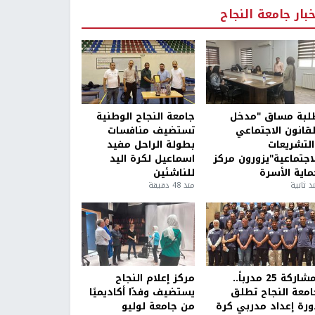
خبار جامعة النجاح
لبة مساق "مدخل
جامعة النجاح الوطنية
لقانون الاجتماعي
تستضيف منافسات
التشريعات
بطولة الراحل مفيد
لاجتماعية"يزورون مركز
اسماعيل لكرة اليد
ماية الأسرة
للناشئين
ذ ثانية
منذ 48 دقيقة
بمشاركة 25 مدرباً..
مركز إعلام النجاح
امعة النجاح تطلق
يستضيف وفدًا أكاديميًا
ورة إعداد مدربي كرة
من جامعة لوليو