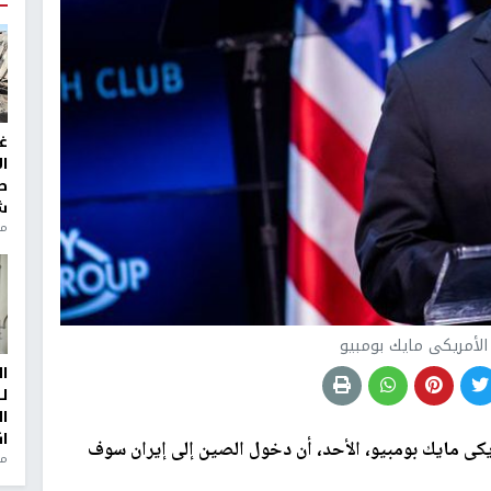
غ
ا
ط
ش
منذ 2
 الأمريكى مايك بومبيو
ا
ل
ا
ا
يكى مايك بومبيو، الأحد، أن دخول الصين إلى إيران سوف
من