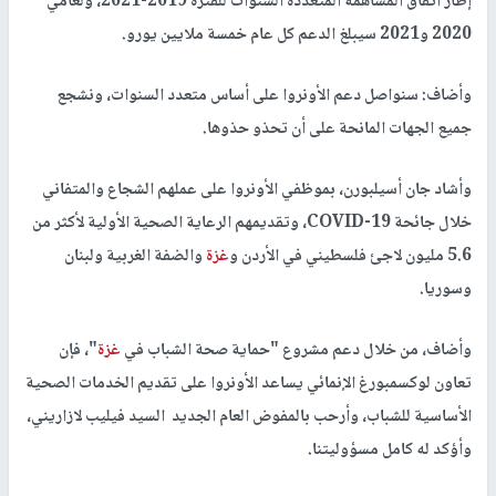
إطار اتفاق المساهمة المتعددة السنوات للفترة 2019-2021، ولعامي
2020 و2021 سيبلغ الدعم كل عام خمسة ملايين يورو.
وأضاف: سنواصل دعم الأونروا على أساس متعدد السنوات، ونشجع
جميع الجهات المانحة على أن تحذو حذوها.
وأشاد جان أسيلبورن، بموظفي الأونروا على عملهم الشجاع والمتفاني
خلال جائحة COVID-19، وتقديمهم الرعاية الصحية الأولية لأكثر من
5.6 مليون لاجئ فلسطيني في الأردن و
غزة
والضفة الغربية ولبنان
وسوريا.
وأضاف، من خلال دعم مشروع "حماية صحة الشباب في
غزة
"، فإن
تعاون لوكسمبورغ الإنمائي يساعد الأونروا على تقديم الخدمات الصحية
الأساسية للشباب، وأرحب بالمفوض العام الجديد السيد فيليب لازاريني،
وأؤكد له كامل مسؤوليتنا.