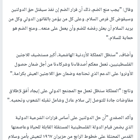
وقال: "يجب منع الضم، ذلك أن قرار الضم إن نفذ سيقتل حق الدولتين
وسيقوض كل فرص السلام. وعلى كل من يؤمن بالقانون الدولي وكل من
يريد السلام أن يعلن رفضه للضم وأن يعمل على منعه.. ومنع الضم هو
حماية للسلام."
وأضاف، "ستظل المملكة الأردنية الهاشمية، أكبر مستضيف للاجئين
الفلسطينيين، تعمل معكم أصدقاءنا وشركاءنا من أجل ضمان حصول
الأونروا على الدعم الذي تحتاجه وضمان حق اللاجئين العيش بكرامة."
وتابع: "المملكة ستظل تعمل مع المجتمع الدولي على إيجاد أفق لإطلاق
مفاوضات جادة للتوصل إلى سلام عادل وشامل تقبله الشعوب وتحميه."
وأكد الصفدي "أن حل الدولتين على أساس قرارات الشرعية الدولية
الذي يضمن قيام الدولة الفلسطينية المستقلة القابلة للحياة وعاصمتها
القدس المحتلة على خطوط الرابع من حزيران ١٩٦٧ لتعيش بأمن وسلام