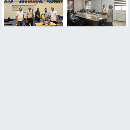
طلبة مساق "مدخل للقانون
جامعة النجاح الوطنية تستضيف
الاجتماعي والتشريعات
منافسات بطولة الراحل مفيد
الاجتماعية"يزورون مركز حماية
اسماعيل لكرة اليد للناشئين
الأسرة
منذ 48 دقيقة
منذ ثانية
بمشاركة 25 مدرباً.. جامعة النجاح
مركز إعلام النجاح يستضيف وفدًا
تطلق دورة إعداد مدربي كرة
أكاديميًا من جامعة لوليو
القدم المستوى (C)
للتكنولوجيا السويدية
منذ 51 دقيقة
منذ 9 دقيقة
تقارير