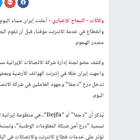
وكالات -
النجاح الإخباري -
أعلنت إيران مساء اليوم
وانقطاع في خدمة الانترنت مؤقتا، قبل أن تقوم الج
مصدر الهجوم.
واجهت إيران خللا في إنترنت الهواتف الأرضية وبع
تدخل درع "دجفا" وجهود العاملين في شركة الاتصالا
اليوم.
يُذكر أن "دجفا" أو "Dejfa"، ه
تسمية "درع أمن شبكة المعلومات الوطنية"، وتستخد
تؤثر على خدمات قطاع الانترنت والاتصالات في البلا