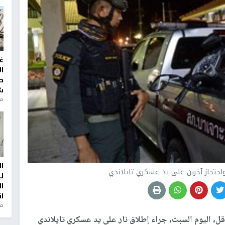
غ
ا
ط
ش
منذ 2
ا
ل
ا
ا
من
ى الأقل، اليوم السبت، جراء إطلاق نار على يد عسكري تايلاندي