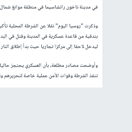
في مدينة ناخون راتشاسيما في منطقة موانغ شمال ش
وذكرت "روسيا اليوم" نقلا عن الشرطة المحلية تأكي
بندقية من قاعدة عسكرية في المدينة وقتل في الب
ليدخل لاحقا إلى مركزا تجاريا حيث بدأ إطلاق النار
تنفذ الشرطة وقوات الأمن عملية خاصة لتحريرهم وت
رابط قصير
https://nn.najah.edu/66DL/
الكلمات المفتاحية
عسكري تايلاندي
مقتل 12