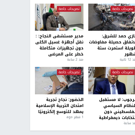
تصريحات خاصة
تصريحات خاصة
ازي حمد للشرق:
مدير مستشفى النجاح: :
لاتفاق حصيلة مفاوضات
نقل أجهزة غسيل الكلى
ويلة استمرت ستة
دون تجهيزات متكاملة
هور
خطر على المرضى
1 ثانية
منذ 2 ساعة
تصريحات خاصة
تصريحات خاصة
لرجوب: لا مستقبل
الخضور: نجاح تجربة
لنظام السياسي
امتحان التربية الإسلامية
لفلسطيني دون
يمهد للتوسع إلكترونيًا
نتخابات ديمقراطية
1 شهر ago
ذ ساعة