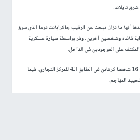
رق تايلاند.
دها أنها ما تزال تبحث عن الرقيب جاكرابانت توما الذي سرق
داية قائده وشخصين آخرين، وفر بواسطة سيارة عسكرية
 المكثف على الموجودين في الداخل.
وأوضحت مصادر مطلعة، بأن العسكري يحتجز حاليا 16 شخصا كرهائن في الطابق الـ4 للمركز التجاري، فيما
حييد المهاجم.