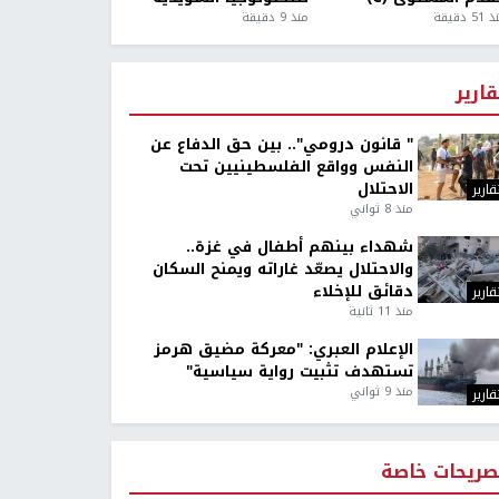
5 دقيقة
منذ 9 دقيقة
قارير
" قانون درومي".. بين حق الدفاع عن
النفس وواقع الفلسطينيين تحت
الاحتلال
قارير
منذ 8 ثواني
شهداء بينهم أطفال في غزة..
والاحتلال يصعّد غاراته ويمنح السكان
دقائق للإخلاء
قارير
منذ 11 ثانية
الإعلام العبري: "معركة مضيق هرمز
تستهدف تثبيت رواية سياسية"
منذ 9 ثواني
قارير
صريحات خاصة