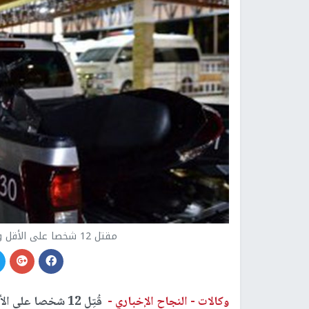
مقتل 12 شخصا على الأقل واحتجاز آخرين على يد عسكري تايلاندي
وكالات -
النجاح الإخباري -
قُتِل 12 شخصا عل