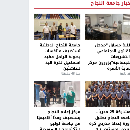
خبار جامعة النجاح
لبة مساق "مدخل
جامعة النجاح الوطنية
لقانون الاجتماعي
تستضيف منافسات
التشريعات
بطولة الراحل مفيد
لاجتماعية"يزورون مركز
اسماعيل لكرة اليد
ماية الأسرة
للناشئين
ذ ثانية
منذ 48 دقيقة
بمشاركة 25 مدرباً..
مركز إعلام النجاح
امعة النجاح تطلق
يستضيف وفدًا أكاديميًا
ورة إعداد مدربي كرة
من جامعة لوليو
قدم المستوى (C)
للتكنولوجيا السويدية