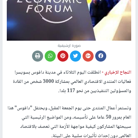
صورة ارشيفية
النجاح الإخباري -
انطلقت اليوم الثلاثاء في مدينة دافوس بسويسرا
فعاليات المنتدى الاقتصادي العالمي بمشاركة 3000 شخص من القادة
والمسؤولين التنفيذيين من نحو 117 بلدا.
وتستمر أعمال المنتدى حتى يوم الجمعة المقبل، ويحتفل "دافوس" هذا
العام بمرور 50 عاما على تأسيسه، ومن المواضيع الرئيسية التي
سيبحثها المشاركون كيفية مواجهة الأزمة التي تعصف بالاقتصاد
العالمي دون إحداث تأثيرات سلبية على البيئة.