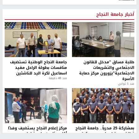
أخبار جامعة النجاح
طلبة مساق "مدخل للقانون
جامعة النجاح الوطنية تستضيف
الاجتماعي والتشريعات
منافسات بطولة الراحل مفيد
الاجتماعية"يزورون مركز حماية
اسماعيل لكرة اليد للناشئين
الأسرة
منذ 48 دقيقة
منذ 5 ثواني
بمشاركة 25 مدرباً.. جامعة النجاح
مركز إعلام النجاح يستضيف وفدًا
تطلق دورة إعداد مدربي كرة
أكاديميًا من جامعة لوليو