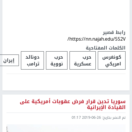
رابط قصير
https://nn.najah.edu/552V/
الكلمات المفتاحية
كونغرس
حرب
حرب
دونالد
إيران
امريكي
عسكرية
نووية
ترامب
سوريا تدين قرار فرض عقوبات أمريكية على
القيادة الإيرانية
تم النشر بتاريخ:
2019-06-26 01:17