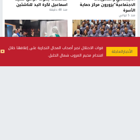
الاجتماعية"يزورون مركز حماية
اسماعيل لكرة اليد للناشئين
الأسرة
منذ 48 دقيقة
منذ 5 ثواني
قوات الاحتلال تجبر أصحاب المحال التجارية على إغلاقها خلال
اقتحام مخيم العروب شمال الخليل.
بمشاركة 25 مدرباً.. جامعة النجاح
مركز إعلام النجاح يستضيف وفدًا
تطلق دورة إعداد مدربي كرة
أكاديميًا من جامعة لوليو
القدم المستوى (C)
للتكنولوجيا السويدية
منذ 51 دقيقة
منذ 10 دقيقة
تقارير
" قانون درومي".. بين حق الدفاع عن النفس وواقع
الفلسطينيين تحت الاحتلال
6 أيام، 17 ساعة ago
تقارير
شهداء بينهم أطفال في غزة.. والاحتلال يصعّد
غاراته ويمنح السكان دقائق للإخلاء
2 أسبوعين ago