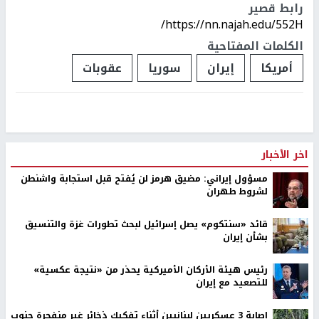
رابط قصير
https://nn.najah.edu/552H/
الكلمات المفتاحية
أمريكا
إيران
سوريا
عقوبات
اخر الأخبار
مسؤول إيراني: مضيق هرمز لن يُفتح قبل استجابة واشنطن
لشروط طهران
قائد «سنتكوم» يصل إسرائيل لبحث تطورات غزة والتنسيق
بشأن إيران
رئيس هيئة الأركان الأميركية يحذر من «نتيجة عكسية»
للتصعيد مع إيران
إصابة 3 عسكريين لبنانيين أثناء تفكيك ذخائر غير منفجرة جنوب