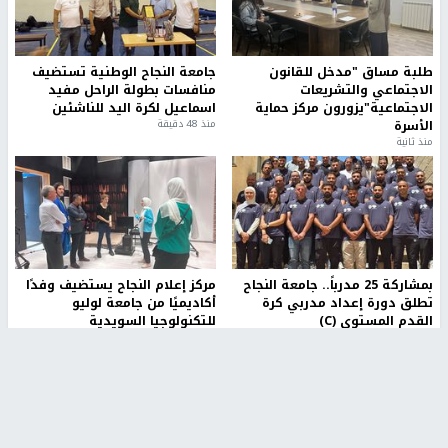
طلبة مساق "مدخل للقانون
جامعة النجاح الوطنية تستضيف
الاجتماعي والتشريعات
منافسات بطولة الراحل مفيد
الاجتماعية"يزورون مركز حماية
اسماعيل لكرة اليد للناشئين
الأسرة
منذ 48 دقيقة
منذ ثانية
بمشاركة 25 مدرباً.. جامعة النجاح
مركز إعلام النجاح يستضيف وفدًا
تطلق دورة إعداد مدربي كرة
أكاديميًا من جامعة لوليو
القدم المستوى (C)
للتكنولوجيا السويدية
منذ 51 دقيقة
منذ 9 دقيقة
تقارير
" قانون درومي".. بين حق الدفاع عن النفس وواقع
الفلسطينيين تحت الاحتلال