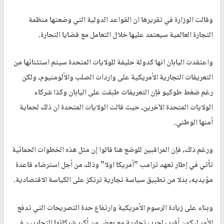
وقالت الوزارة في تقريرها ان القواعد الدولية التي وضعتها منظمة
التجارة العالمية سيعتمد عليها خلال التعامل مع قضايا التجارة.
واعتقدت اليابان انها كدولة حليفة للولايات المتحدة سيتم استثنائها من
التعريفات التجارية الأمريكية على واردات الصلب والألومنيوم، ولكن
رغم ضغط طوكيو فإن التعريفات طبقت على اليابان وكذا شركاء
الولايات المتحدة الآخرين، حيث قالت الولايات المتحدة ان ذلك لحماية
أمنها الوطني.
ورغم ذلك، فإن المراقبين للوضع هنا قالوا إن مثل هذه الخطوات الحمائية
تأتي في إطار تعهد ترامب "أمريكا اولا" وذلك من أجل استرضاء قاعدة
مؤيديه، بدلا من تطبيق سياسة تجارية ترتكز على الكياسة الاقتصادية.
وبناء على زيادة الرسوم الأمريكية وارتفاع حدة التصريحات التي تدفع
الأمر ليكون أقرب لحرب تجارية مع بعض من أكبر شركائها التجاريين في