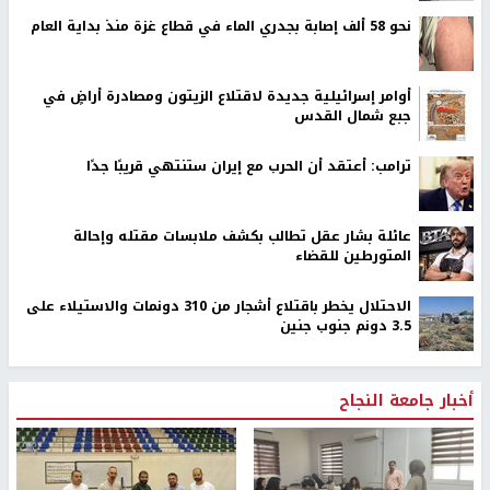
نحو 58 ألف إصابة بجدري الماء في قطاع غزة منذ بداية العام
أوامر إسرائيلية جديدة لاقتلاع الزيتون ومصادرة أراضٍ في
جبع شمال القدس
ترامب: أعتقد أن الحرب مع إيران ستنتهي قريبًا جدًا
عائلة بشار عقل تطالب بكشف ملابسات مقتله وإحالة
المتورطين للقضاء
الاحتلال يخطر باقتلاع أشجار من 310 دونمات والاستيلاء على
3.5 دونم جنوب جنين
أخبار جامعة النجاح