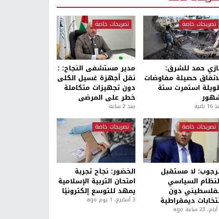
تصريحات خاصة
تصريحات خاصة
ازي حمد للشرق:
مدير مستشفى النجاح: :
لاتفاق حصيلة مفاوضات
نقل أجهزة غسيل الكلى
ويلة استمرت ستة
دون تجهيزات متكاملة
هور
خطر على المرضى
1 ثانية
منذ 2 ساعة
تصريحات خاصة
تصريحات خاصة
لرجوب: لا مستقبل
الخضور: نجاح تجربة
لنظام السياسي
امتحان التربية الإسلامية
لفلسطيني دون
يمهد للتوسع إلكترونيًا
نتخابات ديمقراطية
3 أسابيع، 1 يوم ago