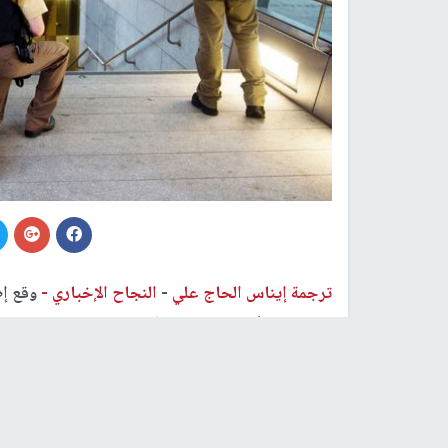
ترجمة إيناس الحاج علي
-
النجاح الإخباري -
وقع إط
قطار، مما أدى إلى وقوع عدَّة إصابات منهم شرطي 
اعتقال المنفذ.
وبحسب ما ورد في صحيفة "الإندبندنت" قال المتحدث