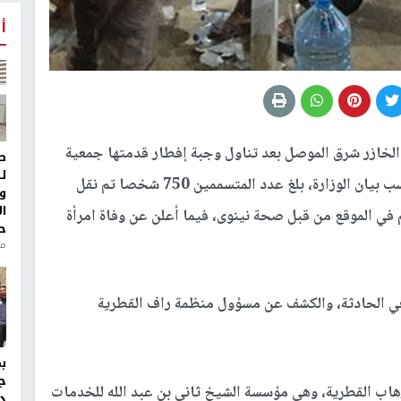
أ
خازر شرق الموصل بعد تناول وجبة إفطار قدمتها جمعية
ط
ل
راف القطرية حسب بيان لوزارة الصحة العراقية وحسب بيان الوزارة، بلغ عدد المتسممين 750 شخصا تم نقل
و
ا
في الموقع من قبل صحة نينوى، فيما أعلن عن وفاة امرأة
ح
منذ 
 في الحادثة، والكشف عن مسؤول منظمة راف القطرية
ج
إرهاب القطرية، وهي مؤسسة الشيخ ثاني بن عبد الله للخدمات
د