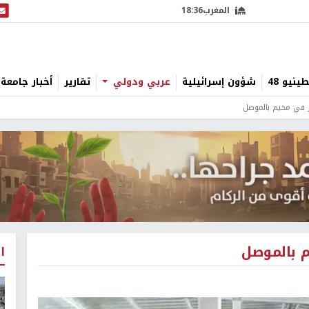
المغرب
18:36
البث
نيو 48
شؤون إسرائيلية
عربي ودولي
تقارير
أخبار جامعة 
ر في مخيم بالموصل
م بالموصل
ا