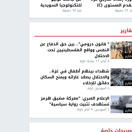
قدم المستوى (C)
للتكنولوجيا السويدية
5 دقيقة
منذ 10 دقيقة
قارير
" قانون درومي".. بين حق الدفاع عن
النفس وواقع الفلسطينيين تحت
الاحتلال
قارير
6 أيام، 17 ساعة ago
شهداء بينهم أطفال في غزة..
والاحتلال يصعّد غاراته ويمنح السكان
دقائق للإخلاء
قارير
2 أسبوعين ago
الإعلام العبري: "معركة مضيق هرمز
تستهدف تثبيت رواية سياسية"
2 أسبوعين، 4 أيام ago
قارير
صريحات خاصة