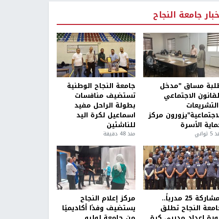
خبار جامعة النجاح
لبة مساق "مدخل
جامعة النجاح الوطنية
لقانون الاجتماعي
تستضيف منافسات
التشريعات
بطولة الراحل مفيد
لاجتماعية"يزورون مركز
اسماعيل لكرة اليد
ماية الأسرة
للناشئين
5 ثواني
منذ 48 دقيقة
بمشاركة 25 مدرباً..
مركز إعلام النجاح
امعة النجاح تطلق
يستضيف وفدًا أكاديميًا
ورة إعداد مدربي كرة
من جامعة لوليو