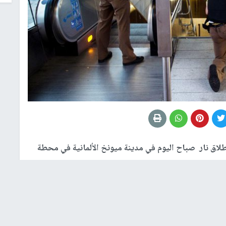
لاق نار صباح اليوم في مدينة ميونخ الألمانية في محطة
يعمل في المحطة، ووصفت إصابته بالخطرة في حين تمَّ
 باسم شرطة ميونخ "مايكل ريهلين": "إنَّ إطلاق النار