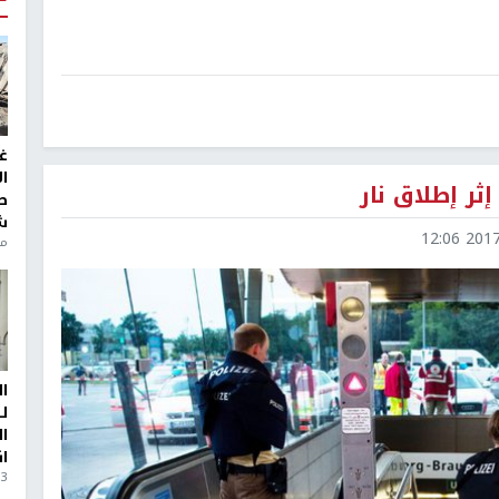
غ
ا
ثر إطلاق نار
ط
ش
2017-0
منذ 6
ا
ل
ا
ا
3 أيام، 23 ساعة ago