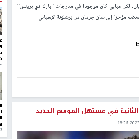
وريان، لكن مبابي كان موجودا في مدرجات "بارك دي برينس"
منضم مؤخرا إلى سان جرمان من برشلونة الإسباني.
غ
ط
ا
ط
ش
منذ 6
ا
 الثانية في مستهل الموسم الجديد
ل
ا
2023-0
ا
3 أيام، 23 ساعة ago