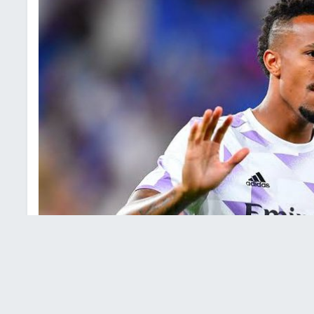
يلي إيدر ميليتاو