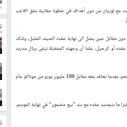
ال
منذ 1
سبت مع لوريان من دون أهداف في خطوة عقابية بحق اللاعب
ت
دون مقابل حين يصل الى نهاية عقده الصيف المقبل، ولذلك
عقده أو الرحيل، علما أن وجهته المفضلة تبقى ريال مدريد
ت
ويريد سان جرمان بيعه الآن كي يحصل على مبلغ ضخم، بعدما تعاقد معه مقابل 180 مليون يورو من موناكو عام
ت
ت
راحا بتجديد عقده مع بند "بيع مضمون" في نهاية الموسم،
ت