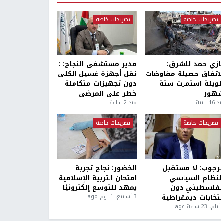
تصريحات خاصة
تصريحات خاصة
ازي حمد للشرق:
مدير مستشفى النجاح: :
لاتفاق حصيلة مفاوضات
نقل أجهزة غسيل الكلى
ويلة استمرت ستة
دون تجهيزات متكاملة
هور
خطر على المرضى
1 ثانية
منذ 2 ساعة
تصريحات خاصة
تصريحات خاصة
لرجوب: لا مستقبل
الخضور: نجاح تجربة
لنظام السياسي
امتحان التربية الإسلامية
لفلسطيني دون
يمهد للتوسع إلكترونيًا
نتخابات ديمقراطية
3 أسابيع، 1 يوم ago