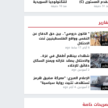
قدم المستوى (C)
للتكنولوجيا السويدية
5 دقيقة
منذ 10 دقيقة
قارير
" قانون درومي".. بين حق الدفاع عن
النفس وواقع الفلسطينيين تحت
الاحتلال
قارير
6 أيام، 17 ساعة ago
شهداء بينهم أطفال في غزة..
والاحتلال يصعّد غاراته ويمنح السكان
دقائق للإخلاء
قارير
2 أسبوعين ago
الإعلام العبري: "معركة مضيق هرمز
تستهدف تثبيت رواية سياسية"
2 أسبوعين، 4 أيام ago
قارير
صريحات خاصة