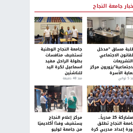
خبار جامعة النجاح
لبة مساق "مدخل
جامعة النجاح الوطنية
لقانون الاجتماعي
تستضيف منافسات
التشريعات
بطولة الراحل مفيد
لاجتماعية"يزورون مركز
اسماعيل لكرة اليد
ماية الأسرة
للناشئين
5 ثواني
منذ 48 دقيقة
بمشاركة 25 مدرباً..
مركز إعلام النجاح
امعة النجاح تطلق
يستضيف وفدًا أكاديميًا
ورة إعداد مدربي كرة
من جامعة لوليو