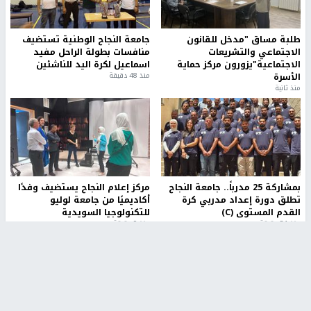
طلبة مساق "مدخل للقانون
جامعة النجاح الوطنية تستضيف
الاجتماعي والتشريعات
منافسات بطولة الراحل مفيد
الاجتماعية"يزورون مركز حماية
اسماعيل لكرة اليد للناشئين
الأسرة
منذ 48 دقيقة
منذ ثانية
بمشاركة 25 مدرباً.. جامعة النجاح
مركز إعلام النجاح يستضيف وفدًا
تطلق دورة إعداد مدربي كرة
أكاديميًا من جامعة لوليو
القدم المستوى (C)
للتكنولوجيا السويدية
منذ 51 دقيقة
منذ 9 دقيقة
تقارير
" قانون درومي".. بين حق الدفاع عن النفس وواقع
الفلسطينيين تحت الاحتلال
منذ 8 ثواني