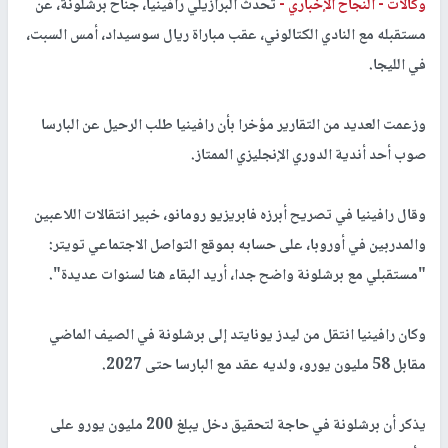
وكالات -
النجاح الإخباري -
تحدث البرازيلي رافينيا، جناح برشلونة، عن
مستقبله مع النادي الكتالوني، عقب مباراة ريال سوسيداد، أمس السبت،
في الليجا.
وزعمت العديد من التقارير مؤخرا بأن رافينيا طلب الرحيل عن البارسا
صوب أحد أندية الدوري الإنجليزي الممتاز.
وقال رافينيا في تصريح أبرزه فابريزيو رومانو، خبير انتقالات اللاعبين
والمدربين في أوروبا، على حسابه بموقع التواصل الاجتماعي تويتر:
"مستقبلي مع برشلونة واضح جدا، أريد البقاء هنا لسنوات عديدة".
وكان رافينيا انتقل من ليدز يونايتد إلى برشلونة في الصيف الماضي
مقابل 58 مليون يورو، ولديه عقد مع البارسا حتى 2027.
يذكر أن برشلونة في حاجة لتحقيق دخل يبلغ 200 مليون يورو على