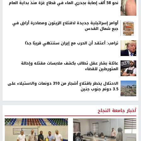
نحو 58 ألف إصابة بجدري الماء في قطاع غزة منذ بداية العام
أوامر إسرائيلية جديدة لاقتلاع الزيتون ومصادرة أراضٍ في
جبع شمال القدس
ترامب: أعتقد أن الحرب مع إيران ستنتهي قريبًا جدًا
عائلة بشار عقل تطالب بكشف ملابسات مقتله وإحالة
المتورطين للقضاء
الاحتلال يخطر باقتلاع أشجار من 310 دونمات والاستيلاء على
3.5 دونم جنوب جنين
أخبار جامعة النجاح