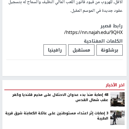
الأقل، للهروب من قيود قانون اللعب المالي النظيف والسماح له بتسجيل
عقود جديدة في الموسم المقبل.
رابط قصير
https://nn.najah.edu/9QHX/
الكلمات المفتاحية
برشلونة
مستقبل
رافينيا
اخر الأخبار
48 إصابة منذ بدء عدوان الاحتلال على مخيم قلنديا وكفر
عقب شمال القدس
‏3 إصابات إثر اعتداء مستوطنين على عائلة الكعابنة شرق قرية
الطيبة