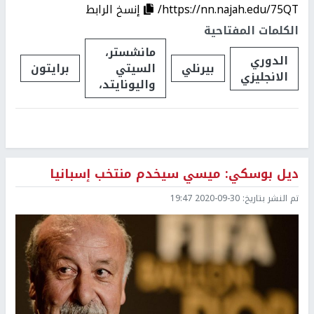
https://nn.najah.edu/75QT/
إنسخ الرابط
الكلمات المفتاحية
مانشستر،
الدوري
بيرنلي
السيتي
برايتون
الانجليزي
واليونايتد،
ديل بوسكي: ميسي سيخدم منتخب إسبانيا
تم النشر بتاريخ:
2020-09-30 19:47