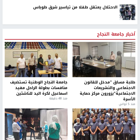
الاحتلال يعتقل طفلا من تياسير شرق طوباس
أخبار جامعة النجاح
طلبة مساق "مدخل للقانون
جامعة النجاح الوطنية تستضيف
الاجتماعي والتشريعات
منافسات بطولة الراحل مفيد
الاجتماعية"يزورون مركز حماية
اسماعيل لكرة اليد للناشئين
الأسرة
منذ 48 دقيقة
منذ 5 ثواني