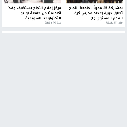
بمشاركة 25 مدرباً.. جامعة النجاح
مركز إعلام النجاح يستضيف وفدًا
تطلق دورة إعداد مدربي كرة
أكاديميًا من جامعة لوليو
القدم المستوى (C)
للتكنولوجيا السويدية
منذ 51 دقيقة
منذ 10 دقيقة
تقارير
" قانون درومي".. بين حق الدفاع عن النفس وواقع
الفلسطينيين تحت الاحتلال
6 أيام، 17 ساعة ago
تقارير
شهداء بينهم أطفال في غزة.. والاحتلال يصعّد
غاراته ويمنح السكان دقائق للإخلاء
2 أسبوعين ago
تقارير
الإعلام العبري: "معركة مضيق هرمز تستهدف تثبيت
رواية سياسية"
2 أسبوعين، 4 أيام ago
تقارير
تصريحات خاصة