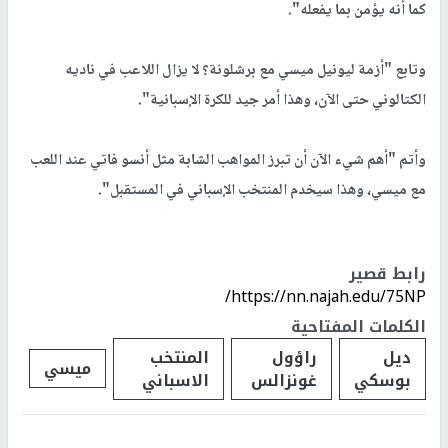
كما أنه يؤمن بما يفعله".
وتابع "أزمة ليونيل ميسي مع برشلونة؟ لا يزال اللاعب في ناديه
الكتالوني حتى الآن، وهذا أمر جيد للكرة الإسبانية".
وأتم "أهم شيء الآن أن تبرز المواهب الشابة مثل أنسو فاتي عند اللعب
مع ميسي، وهذا سيخدم المنتخب الإسباني في المستقبل".
رابط قصير
https://nn.najah.edu/75NP/
الكلمات المفتاحية
ديل
راؤول
المنتخب
ميسي
بوسكي
غونزالس
الاسباني