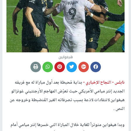
هيغوايين
نابلس -
النجاح الإخباري -
بداية مُحبطة بعد أول مباراة له مع فريقه
الجديد إنتر ميامي الأمريكي حيث تعرّض المهاجم الأرجنتيني غونزالو
هيغواين لانتقادات لاذعة بسبب تصرفاته الغير المُنضبطة وخروجه عن
النص .
وبدا هيغواين متوتراً للغاية خلال المباراة التي خسرها إنتر ميامي أمام