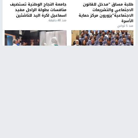
طلبة مساق "مدخل للقانون
جامعة النجاح الوطنية تستضيف
الاجتماعي والتشريعات
منافسات بطولة الراحل مفيد
الاجتماعية"يزورون مركز حماية
اسماعيل لكرة اليد للناشئين
الأسرة
منذ 48 دقيقة
منذ 5 ثواني
بمشاركة 25 مدرباً.. جامعة النجاح
مركز إعلام النجاح يستضيف وفدًا
تطلق دورة إعداد مدربي كرة
أكاديميًا من جامعة لوليو
القدم المستوى (C)
للتكنولوجيا السويدية
منذ 51 دقيقة
منذ 10 دقيقة
تقارير
" قانون درومي".. بين حق الدفاع عن النفس وواقع
الفلسطينيين تحت الاحتلال
6 أيام، 17 ساعة ago
تقارير
شهداء بينهم أطفال في غزة.. والاحتلال يصعّد