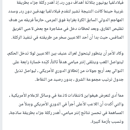
فيلادلفيا يونيون بثلاثة أهداف دون رد، إذ أهدر ركلة جزاء بطريقة
غريبة حينما كانت النتيجة تشير لتقدم فيلادلفيا بهدفينِ دون رد
,
وسدد
المهاجم الدولي السابق الكرة بغرابة فوق المرمى، حارماً فريقه من هدف
تقليص الفارق، وبعد لحظات دخل في مشاجرة مع بعض لاعبي الفريق
المنافس، حيث بدا أن أحد اللاعبين سخر من طريقته في تنفيذ الركلة
.
وكاد الأمر أن يتطور ليتحول لعراك عنيف بين اللاعبين لولا تدخل الحكم،
ليتواصل اللعب ويتلقى إنتر ميامي هدفاً ثالثاً، كبّده خسارة رابعة على
التوالي بعد أربع جولات من إنطلاق الدوري الأمريكي ، ليواصل تذيل
جدول ترتيب مجموعة الشرق ، بدون رصيد من النقاط
.
مما أدى لتعرض هيغواين لانتقادات لاذعة في وسائل الإعلام الأمريكية ،
والتي أكدت أن اللاعب الأعلى أجراً في الدوري الأمريكي وبدلاً من
المساهمة في تحسن نتائج إنتر ميامي، أهدر ركلة جزاء بطريقة ساذجة،
وتسبب بأزمة كبيرة
.