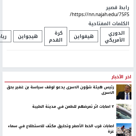
رابط قصير
https://nn.najah.edu/75FS/
الكلمات المفتاحية
الدوري
كرة
هيغواين
هيجواين
ريا
الأمريكي
القدم
اخر الأخبار
رئيس هيئة شؤون الاسرى يدعو لوقف سياسة بن غفير بحق
الاسرى
٣ اصابات اثر تعرضهم للطعن في مدينة الطيبة
اصابات قرب الخط الأصفر وتحليق مكثف للاستطلاع في سماء
غزة