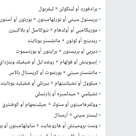
- برادفورد أو لينكولن × ليفربول
- بريستول سيتي أو نورثهامبتون × بورتون أو أستون 
- موريكامبي أو أولدهام × نيوكاسل أو بلاكبيرن
- ريدينج أو لوتون × مانشستر يونايتد
- ديربي أو بريستون × برايتون أو بورتسموث
- إبسويتش أو فولهام × روشدايل أو شيفيلد وينزداي
- مانشستر سيتي × بورنموث أو كريستال بالاس
- ميلوول أو تشيلتينهام × بيرنلي أو شفيليد يونايتد
- تشيلسي × ميدلسبره أو بارنسلي
- وولفرهامبتون أو ستوك × جيلينجهام أو كوفنتري
- ليستر سيتي × أرسنال
- وست بروميتش أو هاروجايت × ساوثهامبتون أو بر