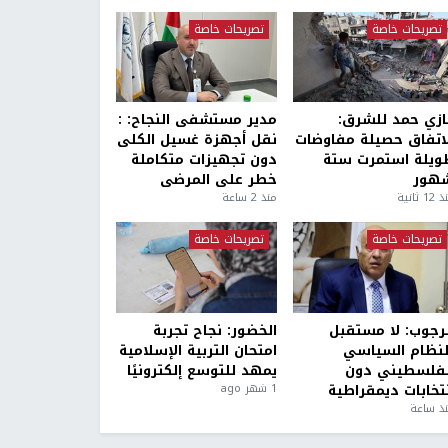
تصريحات خاصة
تصريحات خاصة
ازي حمد للشرق:
مدير مستشفى النجاح: :
لاتفاق حصيلة مفاوضات
نقل أجهزة غسيل الكلى
ويلة استمرت ستة
دون تجهيزات متكاملة
هور
خطر على المرضى
1 ثانية
منذ 2 ساعة
تصريحات خاصة
تصريحات خاصة
لرجوب: لا مستقبل
الخضور: نجاح تجربة
لنظام السياسي
امتحان التربية الإسلامية
لفلسطيني دون
يمهد للتوسع إلكترونيًا
نتخابات ديمقراطية
1 شهر ago
ذ ساعة