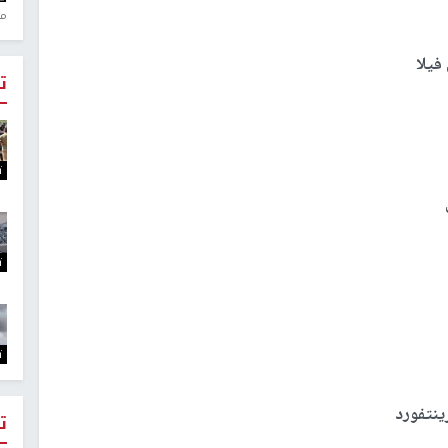
منذ 
فيلا
ت
ت
ت
ت
ينتفورد
ت