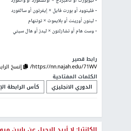
- نيوبورت أو كامبردج × أوكسفورد أو واتفورد
- فليتوود أو بورت فايل × إيفرتون أو سالفورد
- ليتون أورينت أو بلايموث × توتنهام
- وست هام أو تشارلتون × ليدز أو هال سيتي
رابط قصير
https://nn.najah.edu/71WV/
إنسخ الراب
الكلمات المفتاحية
الدوري الانجليزي
كأس الرابطة الإن
الكانترا: لا أريد الرحيل عن بايرن ميو