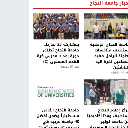
خبار جامعة النجاح
امعة النجاح الوطنية
بمشاركة 25 مدرباً..
ستضيف منافسات
جامعة النجاح تطلق
طولة الراحل مفيد
دورة إعداد مدربي كرة
سماعيل لكرة اليد
القدم المستوى (C)
لناشئين
منذ 51 دقيقة
4 دقيقة
كز إعلام النجاح
جامعة النجاح الأولى
ستضيف وفدًا أكاديميًا
فلسطينياً وضمن أفضل
ن جامعة لوليو
40 جامعة عربية في
لتكنولوجيا السويدية
تصنيف "ويبومتركس"