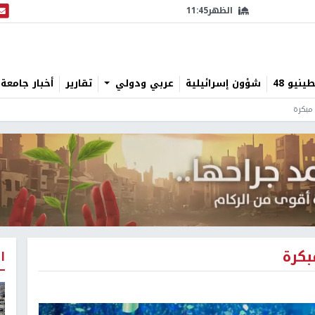
الظهر
11:45
البث
نيو 48
شؤون إسرائيلية
عربي ودولي
تقارير
أخبار جامعة 
مبكرة
بكرة
ا