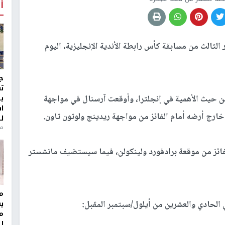
أ
لثالث من مسابقة كأس رابطة الأندية الإنجليزية، اليوم
ج
ت
ب
 من حيث الأهمية في إنجلترا، وأوقعت آرسنال في مواجهة
ا
ارج أرضه أمام الفائز من مواجهة ريدينج ولوتون تاون.
ل
منذ 8
لفائز من موقعة برادفورد ولينكولن، فيما سيستضيف مانشستر
مر
 الحادي والعشرين من أيلول/سبتمبر المقبل:
ي
م
ل