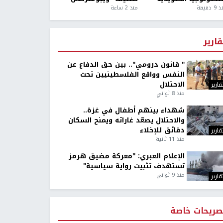
9 دقيقة
منذ 2 ساعة
قارير
" قانون درومي".. بين حق الدفاع عن
النفس وواقع الفلسطينيين تحت
الاحتلال
قارير
منذ 8 ثواني
شهداء بينهم أطفال في غزة..
والاحتلال يصعّد غاراته ويمنح السكان
دقائق للإخلاء
قارير
منذ 11 ثانية
الإعلام العبري: "معركة مضيق هرمز
تستهدف تثبيت رواية سياسية"
منذ 9 ثواني
قارير
صريحات خاصة