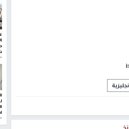
غ
ا
ط
ش
منذ 2
ط
جليزية
ا
ل
ا
ا
من
نخ