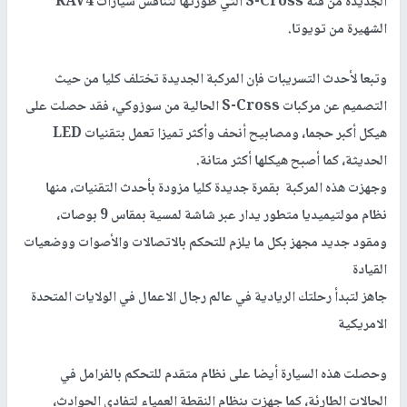
الجديدة من فئة S-Cross التي طورتها لتنافس سيارات RAV4
الشهيرة من تويوتا.
وتبعا لأحدث التسريبات فإن المركبة الجديدة تختلف كليا من حيث
التصميم عن مركبات S-Cross الحالية من سوزوكي، فقد حصلت على
هيكل أكبر حجما، ومصابيح أنحف وأكثر تميزا تعمل بتقنيات LED
الحديثة، كما أصبح هيكلها أكثر متانة.
وجهزت هذه المركبة بقمرة جديدة كليا مزودة بأحدث التقنيات، منها
نظام مولتيميديا متطور يدار عبر شاشة لمسية بمقاس 9 بوصات،
ومقود جديد مجهز بكل ما يلزم للتحكم بالاتصالات والأصوات ووضعيات
القيادة
جاهز لتبدأ رحلتك الريادية في عالم رجال الاعمال في الولايات المتحدة
الامريكية
وحصلت هذه السيارة أيضا على نظام متقدم للتحكم بالفرامل في
الحالات الطارئة، كما جهزت بنظام النقطة العمياء لتفادي الحوادث،