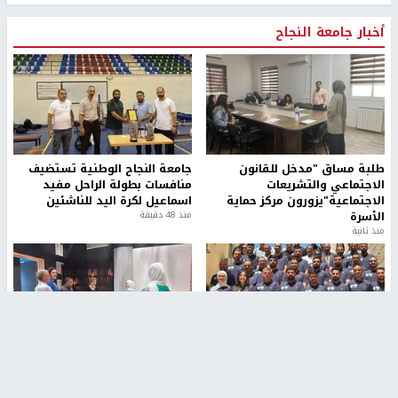
أخبار جامعة النجاح
طلبة مساق "مدخل للقانون
جامعة النجاح الوطنية تستضيف
الاجتماعي والتشريعات
منافسات بطولة الراحل مفيد
الاجتماعية"يزورون مركز حماية
اسماعيل لكرة اليد للناشئين
الأسرة
منذ 48 دقيقة
منذ ثانية
بمشاركة 25 مدرباً.. جامعة النجاح
مركز إعلام النجاح يستضيف وفدًا
تطلق دورة إعداد مدربي كرة
أكاديميًا من جامعة لوليو
القدم المستوى (C)
للتكنولوجيا السويدية