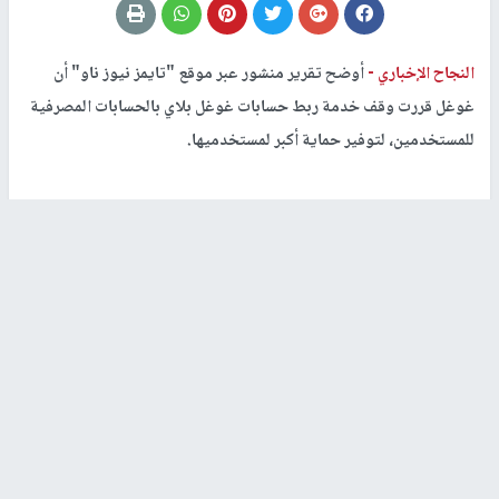
النجاح الإخباري -
أوضح تقرير منشور عبر موقع "تايمز نيوز ناو" أن
غوغل قررت وقف خدمة ربط حسابات غوغل بلاي بالحسابات المصرفية
للمستخدمين، لتوفير حماية أكبر لمستخدميها.
ومن المفترض أن تتيح تلك الخدمة للمستخدمين ربط حساباتهم
المصرفية مع البنوك التقليدية على حساب "غوغل بلاي" للاستفادة من
شراء مختلف التطبيقات والخدمات.
وذكرت غوغل أن هذا المشروع كان يدخلها في منافسة مباشرة مع البنوك
التقليدية، وتوجد عليه محاذير عديدة بشان أمان المستخدمين، لذلك
قررت وقف المشروع الذي كانت تطلق عليه "بليكس".