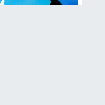
النجاح الإخباري -
كشفت تقارير صحفية عالمية أن م
بتحميل صور فائقة الدقة من نوع "4 كى" من على هواتف "أندرويد" و"آيفون".