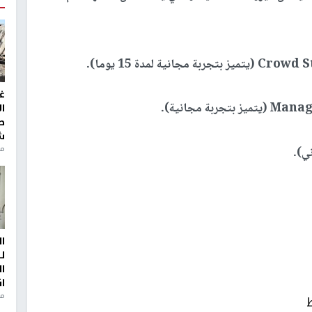
لمدة 15 يوما).
غ
 مجانية).
ا
ط
ش
منذ 2
ا
ل
ا
ا
من