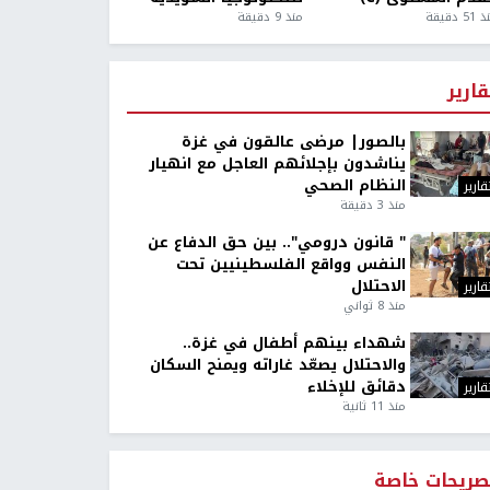
5 دقيقة
منذ 9 دقيقة
قارير
بالصور| مرضى عالقون في غزة
يناشدون بإجلائهم العاجل مع انهيار
النظام الصحي
قارير
منذ 3 دقيقة
" قانون درومي".. بين حق الدفاع عن
النفس وواقع الفلسطينيين تحت
الاحتلال
قارير
منذ 8 ثواني
شهداء بينهم أطفال في غزة..
والاحتلال يصعّد غاراته ويمنح السكان
دقائق للإخلاء
قارير
منذ 11 ثانية
صريحات خاصة