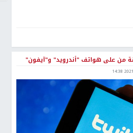
ة من على هواتف "أندرويد" و"آيفون"
2021-0