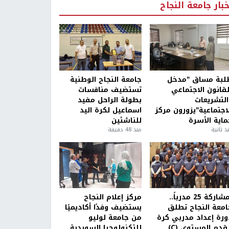
خبار جامعة النجاح
لبة مساق "مدخل
جامعة النجاح الوطنية
لقانون الاجتماعي
تستضيف منافسات
التشريعات
بطولة الراحل مفيد
لاجتماعية"يزورون مركز
اسماعيل لكرة اليد
ماية الأسرة
للناشئين
ذ ثانية
منذ 48 دقيقة
بمشاركة 25 مدرباً..
مركز إعلام النجاح
امعة النجاح تطلق
يستضيف وفدًا أكاديميًا
ورة إعداد مدربي كرة
من جامعة لوليو
قدم المستوى (C)
للتكنولوجيا السويدية