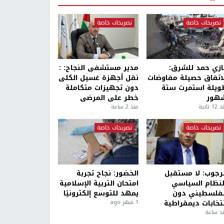
تصريحات خاصة
تصريحات خاصة
ازي حمد للشرق:
مدير مستشفى النجاح: :
لاتفاق حصيلة مفاوضات
نقل أجهزة غسيل الكلى
ويلة استمرت ستة
دون تجهيزات متكاملة
هور
خطر على المرضى
1 ثانية
منذ 2 ساعة
تصريحات خاصة
تصريحات خاصة
لرجوب: لا مستقبل
الخضور: نجاح تجربة
لنظام السياسي
امتحان التربية الإسلامية
لفلسطيني دون
يمهد للتوسع إلكترونيًا
نتخابات ديمقراطية
1 شهر ago
ذ ساعة