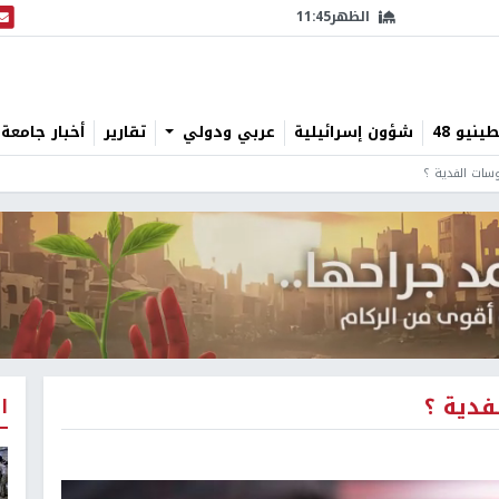
الظهر
11:45
البث
نيو 48
شؤون إسرائيلية
عربي ودولي
تقارير
أخبار جامعة 
ات الفدية ؟
دية ؟
ا