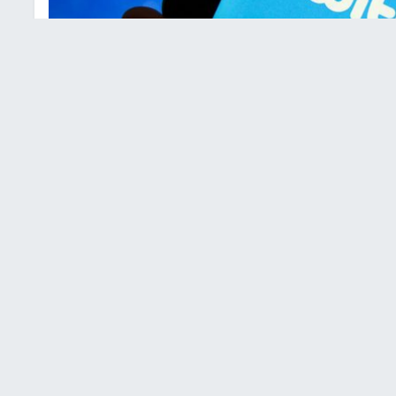
تعبيرية
نصة التدوين المصغر "تويتر" تتيح حاليا ميزة تسمح
​ويمكن تحديث "تويتر" الجديد من تحميل صور عالية الجودة، بدقة تصل إلى 4096×4096 بيكسل، بدلا من دقة