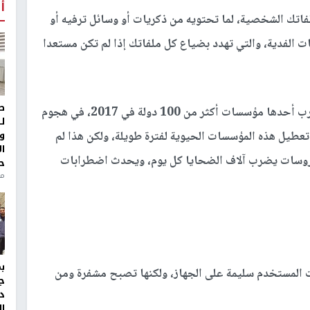
أ
لفاتك الشخصية، لما تحتويه من ذكريات أو وسائل ترفيه أو
 الفدية، والتي تهدد بضياع كل ملفاتك إذا لم تكن مستعدا
ط
فيروسات الفدية أو Ransomware ، هي التي ضرب أحدها مؤسسات أكثر من 100 دولة في 2017، في هجوم
ل
و
“ Wannacry، مما أدى إلى تعطيل هذه المؤسسات الحيوية لفترة طويلة، ولكن هذا لم
ا
فيروسات يضرب آلاف الضحايا كل يوم، ويحدث اضطرابات
ح
من
 المستخدم سليمة على الجهاز، ولكنها تصبح مشفرة ومن
ج
د
ال