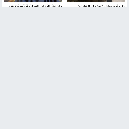
طلبة مساق "مدخل للقانون
جامعة النجاح الوطنية تستضيف
الاجتماعي والتشريعات
منافسات بطولة الراحل مفيد
الاجتماعية"يزورون مركز حماية
اسماعيل لكرة اليد للناشئين
الأسرة
منذ 48 دقيقة
منذ ثانية
بمشاركة 25 مدرباً.. جامعة النجاح
مركز إعلام النجاح يستضيف وفدًا
تطلق دورة إعداد مدربي كرة
أكاديميًا من جامعة لوليو
القدم المستوى (C)
للتكنولوجيا السويدية
منذ 51 دقيقة
منذ 9 دقيقة
تقارير
بالصور| مرضى عالقون في غزة يناشدون بإجلائهم
العاجل مع انهيار النظام الصحي
منذ 3 دقيقة
تقارير