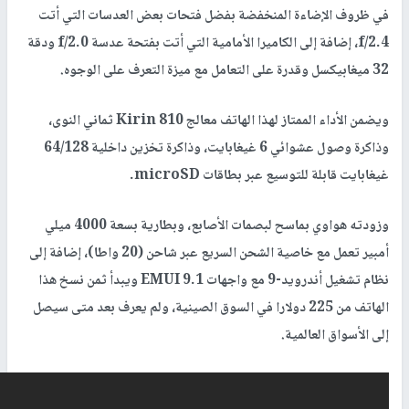
في ظروف الإضاءة المنخفضة بفضل فتحات بعض العدسات التي أتت
f/2.4، إضافة إلى الكاميرا الأمامية التي أتت بفتحة عدسة f/2.0 ودقة
32 ميغابيكسل وقدرة على التعامل مع ميزة التعرف على الوجوه.
ويضمن الأداء الممتاز لهذا الهاتف معالج Kirin 810 ثماني النوى،
وذاكرة وصول عشوائي 6 غيغابايت، وذاكرة تخزين داخلية 64/128
غيغابايت قابلة للتوسيع عبر بطاقات microSD.
وزودته هواوي بماسح لبصمات الأصابع، وبطارية بسعة 4000 ميلي
أمبير تعمل مع خاصية الشحن السريع عبر شاحن (20 واطا)، إضافة إلى
نظام تشغيل أندرويد-9 مع واجهات EMUI 9.1 ويبدأ ثمن نسخ هذا
الهاتف من 225 دولارا في السوق الصينية، ولم يعرف بعد متى سيصل
إلى الأسواق العالمية.