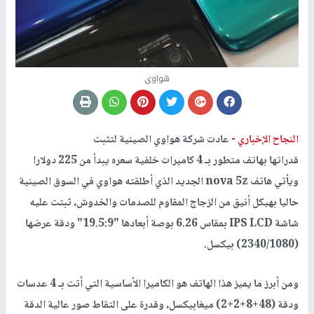
هواوي
النجاح الإخباري -
عادت شركة هواوي الصينية لتثبت
قدراتها بهاتف متطور بـ 4 كاميرات خلفية سعره يبدأ من 225 دولارا
ويأتي هاتف nova 5z الجديد الذي أطلقته هواوي في السوق الصينية
حاليا بهيكل أنيق من الزجاج المقاوم للصدمات والخدوش، ثبتت عليه
شاشة IPS LCD بمقاس 6.26 بوصة أبعادها "19.5:9" ودقة عرضها
(2340/1080) بيكسل.
ومن أبرز ما يميز هذا الهاتف هو الكاميرا الأساسية التي أتت بـ 4 عدسات
ودقة (48+8+2+2) ميغابيكسل، وقدرة على التقاط صور عالية الدقة