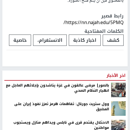
بالمحتوى قبل أن يتم فتح الصورة.
رابط قصير
https://nn.najah.edu/5PMQ/
الكلمات المفتاحية
كشف
اخبار كاذبة
الانستغرام،
خاصية
اخر الأخبار
بالصور| مرضى عالقون في غزة يناشدون بإجلائهم العاجل مع
انهيار النظام الصحي
وول ستريت جورنال: تفاهمات هرمز تعزز نفوذ إيران على
المضيق
الاحتلال يقتحم قرى في نابلس ويداهم منازل ويستجوب
مواطنين