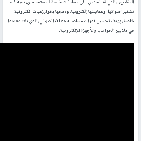
المقاطع، والتي قد تحتوي على محادثات خاصة للمستخدمين، بغية فك
تشفير أصواتها، ومعاينتها إلكترونيا، ودمجها بخوارزميات إلكترونية
خاصة، بهدف تحسين قدرات مساعد Alexa الصوتي، الذي بات معتمدا
في ملايين الحواسب والأجهزة الإلكترونية.