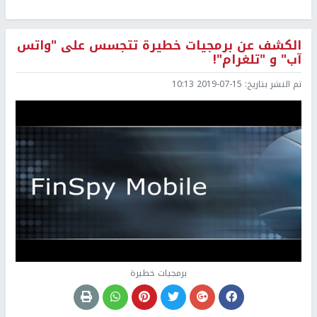
الكشف عن برمجيات خطيرة تتجسس على "واتس
آب" و "تلغرام"!
تم النشر بتاريخ:
2019-07-15 10:13
برمجيات خطيرة