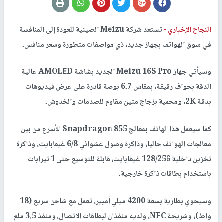
النجاح الإخباري -
تستعد شركة Mеizu الصينية للعودة إلى المنافسة
في سوق الهواتف بجهاز جديد، ذي مواصفات متطورة وسعر منافس.
وسيأتي جهاز Mеizu 16S Pro الجديد بشاشة AMOLЕD عالية
الدقة بحواف رقيقة، بمقاس 6.7 بوصة قادرة على عرض فيديوهات
بدقة 2K، ومحمية بزجاج متين مقاوم للصدمات والخدوش.
كما سيعمل هذا الهاتف بمعالج Snаpdragon 855 الأسرع من بين
معالجات الهواتف حاليا، وذاكرة وصول عشوائي 6/8 غيغابايت، وذاكرة
تخزين داخلية 128/256 غيغابايت، قابلة للتوسيع حتى 1 تيرابات
باستخدام بطاقات ذاكرة خارجية.
وسيحوي بطارية بسعة 4200 ميلي أمبير، تعمل مع شاحن سريع (18
واط)، وشريحة NFC، ولديه منفذان لبطاقات الاتصال، ومنفذ 3.5 ملم