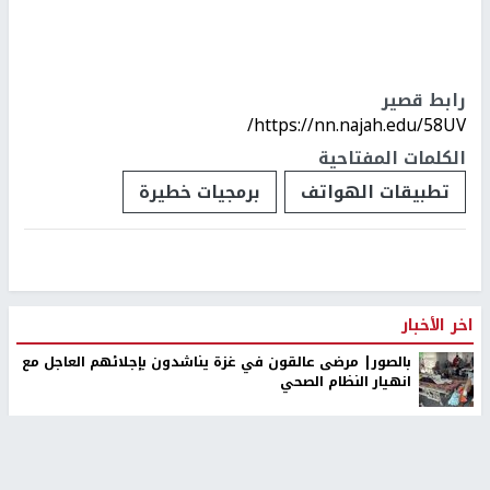
رابط قصير
https://nn.najah.edu/58UV/
الكلمات المفتاحية
تطبيقات الهواتف
برمجيات خطيرة
اخر الأخبار
بالصور| مرضى عالقون في غزة يناشدون بإجلائهم العاجل مع
انهيار النظام الصحي
إصابات بالاختناق خلال اقتحام الاحتلال مخيم الدهيشة وبلدات
شرق بيت لحم