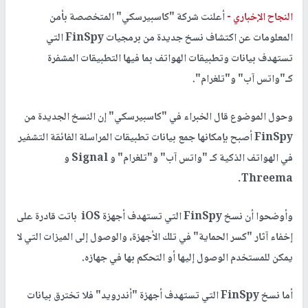
النجاح الإخباري -
أعلنت شركة "كاسبيرسكي" المتخصصة بأمن
المعلومات عن اكتشاف نسخ جديدة من برمجيات FinSpy التي
تستهدف بيانات وتطبيقات الهواتف بما فيها التطبيقات المشفرة
كـ"واتس آب" و"تلغرام".
وحول الموضوع قال الخبراء في "كاسبيرسكي" إن النسخ الجديدة من
FinSpy أصبح بإمكانها جمع بيانات تطبيقات المراسلة الفائقة التشفير
في الهواتف الذكية كـ "واتس آب" و"تلغرام" و Signal و
Threema.
وأوضحوا أن نسخ FinSpy التي تستهدف أجهزة iOS باتت قادرة على
إخفاء آثار "كسر الحماية" في تلك الأجهزة، والوصول إلى الميزات التي لا
يمكن للمستخدم الوصول إليها أو التحكم بها في جهازه.
أما نسخ FinSpy التي تستهدف أجهزة "أندرويد" فلا تخترق بيانات