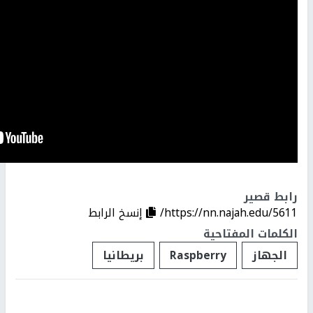
رابط قصير
https://nn.najah.edu/5611/
إنسخ الرابط
الكلمات المفتاحية
الجهاز
Raspberry
بريطانيا