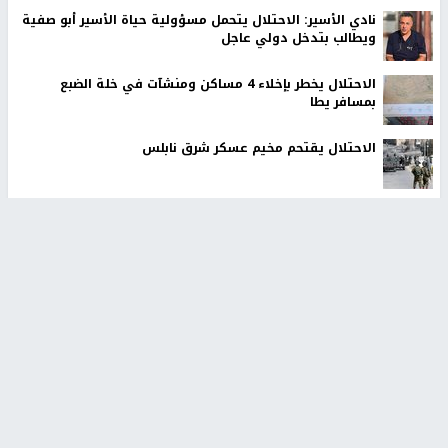
نادي الأسير: الاحتلال يتحمل مسؤولية حياة الأسير أبو صفية
ويطالب بتدخل دولي عاجل
الاحتلال يخطر بإخلاء 4 مساكن ومنشآت في خلة الضبع
بمسافر يطا
الاحتلال يقتحم مخيم عسكر شرق نابلس
مستوطنون يسيّجون أراضي في الأغوار الشمالية
أخبار جامعة النجاح