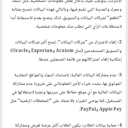
الإنترنت، يتوجب عليك إدخال بعض معلوماتك الشخصية، مثل اسمك
وعمرك والمدينة التي تقيم فيها، وبالتالي فهذه البيانات تصبح بمثابة
"الطعم" لشركات البيانات والتسويق، لذلك ينصح بعدم الاستجابة أبدا
لاستطلاعات الرأي التي تطلب منك معلومات شخصية.
2- إلغاء الاشتراك من "شركات البيانات": تمنح أكبر شركات البيانات
والتسويق المستخدمين (مثل Acxiom وExperian وOracle)
إمكانية إلغاء اشتراكاتهم من قائمة المسجلين عندها.
3- عدم مشاركة البيانات المالية: باستثناء البنوك والمواقع التجارية
الموثوق بها، يشدد خبراء الأمن المعلوماتي على ضرورة عدم مشاركة
البيانات المالية مع أي موقع حفاظا على سريتها وتجنبا لاستغلالها في
المستقبل، كما يوصي الخبراء بالاعتماد على "المحفظات الرقمية" مثل
Apple Pay وPayPal.
4- حماية بيانات الطلاب: يكون الطلاب أكثر عرضة لعرض ومشاركة