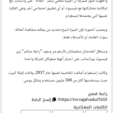
وأظهرت صور مسربة أن الميزة تقضي بنشر "الحالة" على واتساب، مع
إمكانية مشاركتها مع فيسبوك أو أي تطبيق اجتماعي آخر، وهي الفكرة
نفسها التي يعتمدها إنستغرام.
وبحسب الصورة فإن الميزة تتيح تحديد من يمكنه مشاهدة الحالة،
سواء: العامة، أو الأصدقاء فقط.
وستظل الخدمتان منفصلتان بالرغم من وجود "رابط مباشر" بين
فيسبوك وواتساب، على اعتبار أنهما مملوكان لشركة واحدة.
وكانت إنستغرام أضافت الخاصية نفسها عام 2017، ولاقت إقبالا كبيرا،
حيث يستخدمها أكثر من 500 مليون مستخدم بشكل يومي.
رابط قصير
https://nn.najah.edu/55GF/
إنسخ الرابط
الكلمات المفتاحية