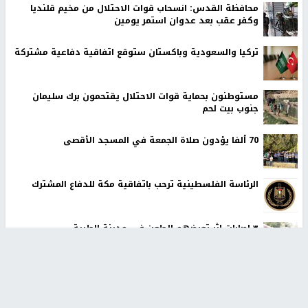
محافظة القدس: انسحاب قوات الاحتلال من مخيم قلنديا
وكفر عقب بعد عدوان استمر يومين
تركيا والسعودية وباكستان ستوقع اتفاقية دفاعية مشتركة
مستوطنون بحماية قوات الاحتلال يقتحمون برك سليمان
جنوب بيت لحم
70 ألفا يؤدون صلاة الجمعة في المسجد الأقصى
الرئاسة الفلسطينية ترحب باتفاقية مكة للدفاع المشترك
٣ اصابات اثر تعرضهم للطعن في مدينة الطيبة
أخبار جامعة النجاح