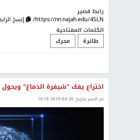
رابط قصير
https://nn.najah.edu/4SLN/
إنسخ الراب
الكلمات المفتاحية
طائرة
محرك
اختراع يفك "شيفرة الدماغ" ويحول ا
تم النشر بتاريخ:
2019-04-26 16:18