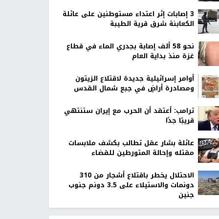
‏3 إصابات إثر اعتداء مستوطنين على عائلة
الكعابنة شرق قرية الطيبة
نحو 58 ألف إصابة بجدري الماء في قطاع
غزة منذ بداية العام
أوامر إسرائيلية جديدة لاقتلاع الزيتون
ومصادرة أراضٍ في جبع شمال القدس
ترامب: أعتقد أن الحرب مع إيران ستنتهي
قريبًا جدًا
عائلة بشار عقل تطالب بكشف ملابسات
مقتله وإحالة المتورطين للقضاء
الاحتلال يخطر باقتلاع أشجار من 310
دونمات والاستيلاء على 3.5 دونم جنوب
جنين