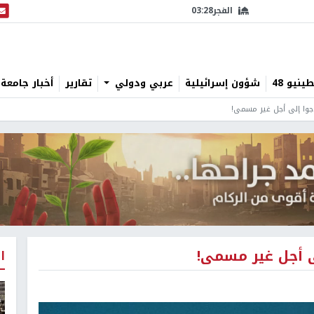
الفجر
03:28
البث
نيو 48
شؤون إسرائيلية
عربي ودولي
تقارير
أخبار جامعة 
جوا إلى أجل غير مسمى!
ى أجل غير مسمى!
ا