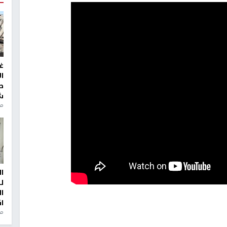
غ
ا
ط
ش
منذ 2
ا
ل
ا
ا
من