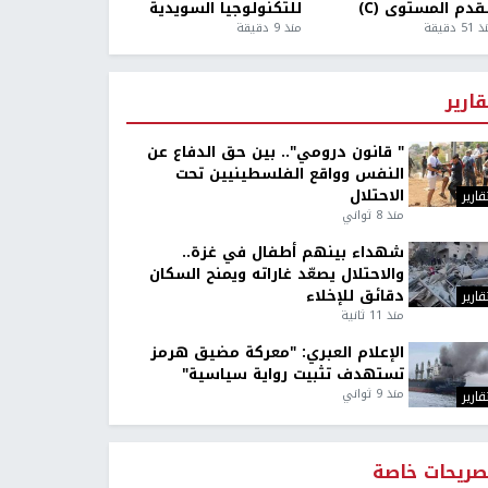
قدم المستوى (C)
للتكنولوجيا السويدية
5 دقيقة
منذ 9 دقيقة
قارير
" قانون درومي".. بين حق الدفاع عن
النفس وواقع الفلسطينيين تحت
الاحتلال
قارير
منذ 8 ثواني
شهداء بينهم أطفال في غزة..
والاحتلال يصعّد غاراته ويمنح السكان
دقائق للإخلاء
قارير
منذ 11 ثانية
الإعلام العبري: "معركة مضيق هرمز
تستهدف تثبيت رواية سياسية"
منذ 9 ثواني
قارير
صريحات خاصة