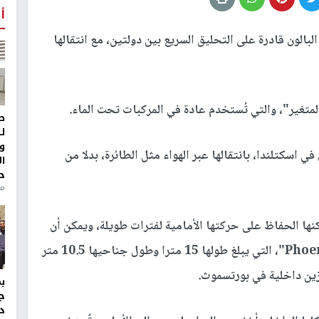
أ
بالون قادرة على التحليق السريع بين دولتين، مع انتقالها
لمتغير"، والتي تُستخدم عادة في المركبات تحت الماء.
ط
ل
و
 الأكاديميون في اسكتلندا، بانتقالها عبر الهواء مثل الطائرة، بدلا من
ا
ح
من
نها الحفاظ على حركتها الأمامية لفترات طويلة، ويمكن أن
تكون بديلا أرخص للأقمار الصناعية.واختُبرت "Phoenix"، التي يبلغ طولها 15 مترا وطول جناحيها 10.5 متر
ج
د