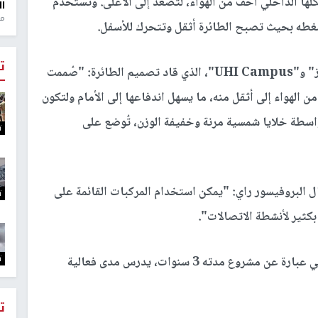
كلها الداخلي أخف من الهواء، لتصعد إلى الأعلى. وتُستخدم
ال
منذ 1
غطه بحيث تصبح الطائرة أثقل وتتحرك للأسفل.
ت
وقال أندرو راي، أستاذ الهندسة في جامعة "هايلاندز" و"UHI Campus"، الذي قاد تصميم الطائرة: "صُممت
 أخف من الهواء إلى أثقل منه، ما يسهل اندفاعها إلى الأمام ولتكون
بواسطة خلايا شمسية مرنة وخفيفة الوزن، تُوضع على
ت
قال البروفيسور راي: "يمكن استخدام المركبات القائمة على
ت
كثير لأنشطة الاتصالات".
ت
وأوضح فريق البحث أن الرحلة التجريبية للطائرة تأتي عبارة عن مشروع مدته 3 سنوات، يدرس مدى فعالية
ت