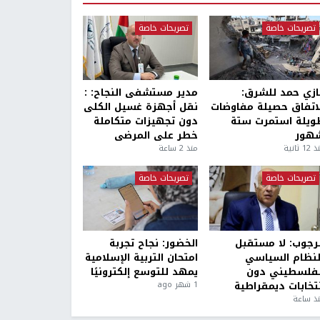
تصريحات خاصة
تصريحات خاصة
ازي حمد للشرق:
مدير مستشفى النجاح: :
لاتفاق حصيلة مفاوضات
نقل أجهزة غسيل الكلى
ويلة استمرت ستة
دون تجهيزات متكاملة
هور
خطر على المرضى
1 ثانية
منذ 2 ساعة
تصريحات خاصة
تصريحات خاصة
لرجوب: لا مستقبل
الخضور: نجاح تجربة
لنظام السياسي
امتحان التربية الإسلامية
لفلسطيني دون
يمهد للتوسع إلكترونيًا
نتخابات ديمقراطية
1 شهر ago
ذ ساعة