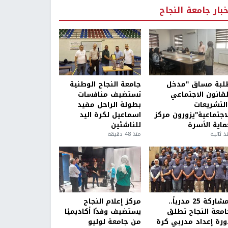
خبار جامعة النجاح
لبة مساق "مدخل
جامعة النجاح الوطنية
لقانون الاجتماعي
تستضيف منافسات
التشريعات
بطولة الراحل مفيد
لاجتماعية"يزورون مركز
اسماعيل لكرة اليد
ماية الأسرة
للناشئين
ذ ثانية
منذ 48 دقيقة
بمشاركة 25 مدرباً..
مركز إعلام النجاح
امعة النجاح تطلق
يستضيف وفدًا أكاديميًا
ورة إعداد مدربي كرة
من جامعة لوليو