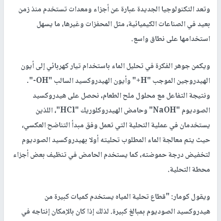
وتعد التكنولوجيا الجديدة عبارة عن أجزاء ومعدات تستخدم منذ زمن
بعيد في الصناعات الكيميائية، مثل المحفزات وغيرها، ما يسهل
استخدامها على نطاق واسع.
ويكمن جوهر الفكرة في تحليل الماء باستخدام تيار كهربائي إلى أيون
الهيدروجين الموجب "H+" وأيون الهيدروكسيد السالب "OH-".
ونتيجة التفاعل مع محلول ملح الطعام، نحصل على هيدروكسيد
الصوديوم "NaOH" وحامض الهيدروكلوريك "HCl"، اللذين
يستخدمان في عملية التحلية التي تعمل وفق مبدأ التناضح العكسي،
حيث يتم معالجة الماء المطلوب تحليته أولا بهيدروكسيد الصوديوم
لتخفيض درجة حموضته، كما يستخدم الحامض في تنظيف بعض أجزاء
محطة التحلية.
ويقول كومار: "قطاع تحلية المياه يستخدم كميات كبيرة من
هيدروكسيد الصوديوم بمبالغ كبيرة. لذلك إذا كان بالإمكان إنتاجه في