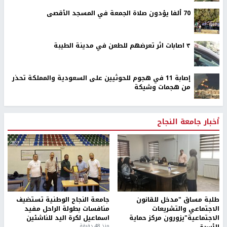
70 ألفا يؤدون صلاة الجمعة في المسجد الأقصى
٣ اصابات اثر تعرضهم للطعن في مدينة الطيبة
إصابة 11 في هجوم للحوثيين على السعودية والمملكة تحذر
من هجمات وشيكة
أخبار جامعة النجاح
طلبة مساق "مدخل للقانون
جامعة النجاح الوطنية تستضيف
الاجتماعي والتشريعات
منافسات بطولة الراحل مفيد
الاجتماعية"يزورون مركز حماية
اسماعيل لكرة اليد للناشئين
الأسرة
منذ 48 دقيقة