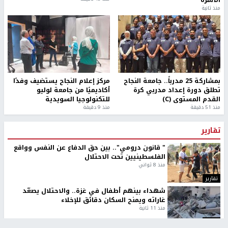
منذ ثانية
بمشاركة 25 مدرباً.. جامعة النجاح
مركز إعلام النجاح يستضيف وفدًا
تطلق دورة إعداد مدربي كرة
أكاديميًا من جامعة لوليو
القدم المستوى (C)
للتكنولوجيا السويدية
منذ 51 دقيقة
منذ 9 دقيقة
تقارير
" قانون درومي".. بين حق الدفاع عن النفس وواقع
الفلسطينيين تحت الاحتلال
منذ 8 ثواني
تقارير
شهداء بينهم أطفال في غزة.. والاحتلال يصعّد
غاراته ويمنح السكان دقائق للإخلاء
منذ 11 ثانية
تقارير