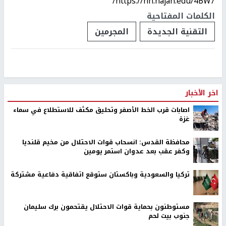
https://nn.najah.edu/4BW7/
الكلمات المفتاحية
التقنية الجديدة
المجرمين
اخر الأخبار
اصابات قرب الخط الأصفر وتحليق مكثف للاستطلاع في سماء
غزة
محافظة القدس: انسحاب قوات الاحتلال من مخيم قلنديا
وكفر عقب بعد عدوان استمر يومين
تركيا والسعودية وباكستان ستوقع اتفاقية دفاعية مشتركة
مستوطنون بحماية قوات الاحتلال يقتحمون برك سليمان
جنوب بيت لحم