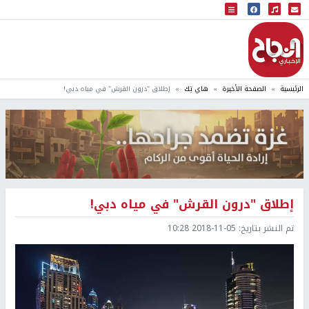
البث المباشر
إذاعة النجاح
الرئيسية
الصفحة الأخيرة
هاي تِك
إطلاق "درون القرش" في مياه دبي!
إطلاق "درون القرش" في مياه دبي!
تم النشر بتاريخ:
2018-11-05 10:28