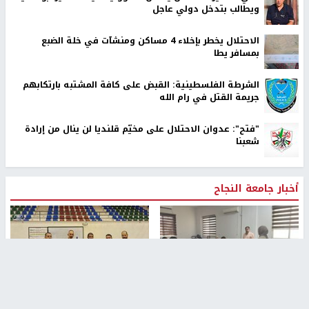
ويطالب بتدخل دولي عاجل
الاحتلال يخطر بإخلاء 4 مساكن ومنشآت في خلة الضبع
بمسافر يطا
الشرطة الفلسطينية: القبض على كافة المشتبه بارتكابهم
جريمة القتل في رام الله
"فتح": عدوان الاحتلال على مخيّم قلنديا لن ينال من إرادة
شعبنا
أخبار جامعة النجاح
طلبة مساق "مدخل للقانون
جامعة النجاح الوطنية تستضيف
الاجتماعي والتشريعات
منافسات بطولة الراحل مفيد