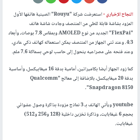
النجاح الإخباري -
استعرضت شركة "Rouyu" الصينية هاتفها الأول
المزود بشاشة قابلة للطي من المنتصف وجاءت شاشة هاتف
"FlexPai‍" الجديد من نوع AMOLED وبمقاس 7.8 بوصات، وأبعاد
4:3. وعند ثني الجهاز من المنتصف يمكن استعماله كهاتف ذكي عادي،
وعند فتحه على مصراعيه يتحول إلى حاسب لوحي بسماكة 7.6 ملم.
كما زود الجهاز أيضا بكاميراتين، أمامية بدقة 16 ميغابيكسل، وأساسية
بدقة 20 ميغابيكسل، بالإضافة إلى معالج "Qualcomm
Snapdragon 8150".
youtube ويأتي الهاتف بـ 3 نماذج مزودة بذاكرة وصول عشوائي
بحجم 6 غيغابايت، وذاكرة تخزين داخلية (128 و256 و512)
غيغابايت.