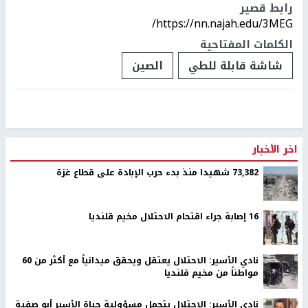
رابط قصير
https://nn.najah.edu/3MEG/
الكلمات المفتاحية
شاشة قابلة للطي
الصين
اخر الأخبار
73,382 شهيدا منذ بدء حرب الإبادة على قطاع غزة
16 إصابة جراء اقتحام الاحتلال مخيم قلنديا
نادي الأسير: الاحتلال يعتقل ويحقق ميدانياً مع أكثر من 60
مواطناً من مخيم قلنديا
نادي الأسير: الاحتلال يتحمل مسؤولية حياة الأسير أبو صفية