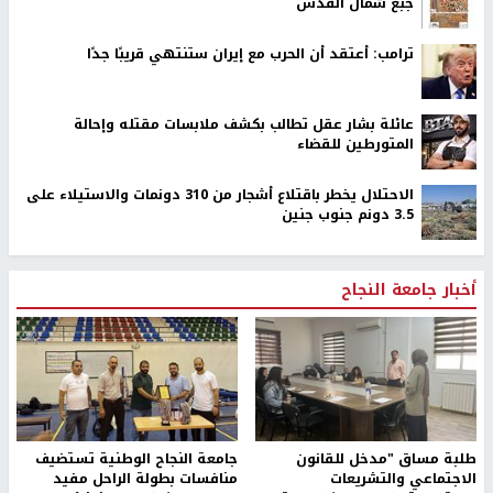
جبع شمال القدس
ترامب: أعتقد أن الحرب مع إيران ستنتهي قريبًا جدًا
عائلة بشار عقل تطالب بكشف ملابسات مقتله وإحالة
المتورطين للقضاء
الاحتلال يخطر باقتلاع أشجار من 310 دونمات والاستيلاء على
3.5 دونم جنوب جنين
أخبار جامعة النجاح
طلبة مساق "مدخل للقانون
جامعة النجاح الوطنية تستضيف
الاجتماعي والتشريعات
منافسات بطولة الراحل مفيد