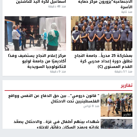
الاجتماعية"يزورون مركز حماية
اسماعيل لكرة اليد للناشئين
الأسرة
منذ 48 دقيقة
منذ ثانية
بمشاركة 25 مدرباً.. جامعة النجاح
مركز إعلام النجاح يستضيف وفدًا
تطلق دورة إعداد مدربي كرة
أكاديميًا من جامعة لوليو
القدم المستوى (C)
للتكنولوجيا السويدية
منذ 51 دقيقة
منذ 9 دقيقة
تقارير
" قانون درومي".. بين حق الدفاع عن النفس وواقع
الفلسطينيين تحت الاحتلال
منذ 8 ثواني
تقارير
شهداء بينهم أطفال في غزة.. والاحتلال يصعّد
غاراته ويمنح السكان دقائق للإخلاء
منذ 11 ثانية