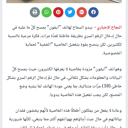
النجاح الإخباري -
يبدو السماح لهاتف "آيفون" بمسح كلِّ ما عليه في
حال إدخال الرقم السري بطريقة خاطئة لعدِّة مرات، فكرة مرعبة بالنسبة
للكثيرين، لكن ينصح بقوة بتفعيل الخاصية "الخفية" لحماية
الخصوصية.
وهواتف "آيفون" مزودة بخاصية لا يعرفها الكثيرون، حيث يمسح كلَّ
البيانات والمعلومات بشكل تلقائي، في حال تمَّ إدخال الرقم السري بشكل
خاطئ (10) مرَّات متتالية، بما يعني عودة الهاتف لما يشبه وضع
المصنع، لكن يجب تفعيل هذه الخاصية يدويا.
وعادة لا يفعل من يملكون أطفالًا هذه الخاصية لأنَّهم يخشون فقدان
بياناتهم في حال عبث أبناؤهم بهواتفهم أكثر مما ينبغي، لكنَّها ضرورية
في حال تمَّت سرقة الهاتف أو وقع في يد غرباء، لحماية البيانات