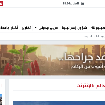
المغرب
18:36
البث
نيو 48
شؤون إسرائيلية
عربي ودولي
تقارير
أخبار جامعة 
العالم بالإنترنت
م بالإنترنت
ا