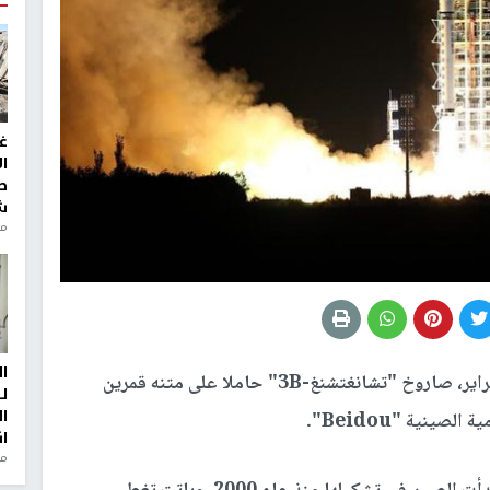
غ
ا
ط
ش
منذ 2
ا
أطلقت الصين، يوم الاثنين 12 فبراير، صاروخ "تشانغتشنغ-3B" حاملا على متنه قمرين
ل
ا
ينية "Beidou".
ا
من