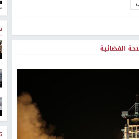
ال
منذ 1
ت
حة الفضائية
ت
ت
ت
ت