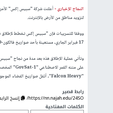
النجاح الإخباري -
أعلنت شركة "سبيس إكس" الأمري
لتزويد مناطق من الأرض بالإنترنت.
17 فبراير الجاري، مستعينة بأحد صواريخ فالكون-9 الشهيرة"، بعد أن كان من المقرر إطلاقهما عام 2019.
على متنه القمر
"Falcon Heavy"، أثقل صواريخ الفضاء الموجودة حاليا.
رابط قصير
https://nn.najah.edu/24SO/
إنسخ الراب
الكلمات المفتاحية