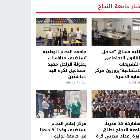
خبار جامعة النجاح
لبة مساق "مدخل
جامعة النجاح الوطنية
لقانون الاجتماعي
تستضيف منافسات
التشريعات
بطولة الراحل مفيد
لاجتماعية"يزورون مركز
اسماعيل لكرة اليد
ماية الأسرة
للناشئين
ذ ثانية
منذ 48 دقيقة
بمشاركة 25 مدرباً..
مركز إعلام النجاح
امعة النجاح تطلق
يستضيف وفدًا أكاديميًا
ورة إعداد مدربي كرة
من جامعة لوليو