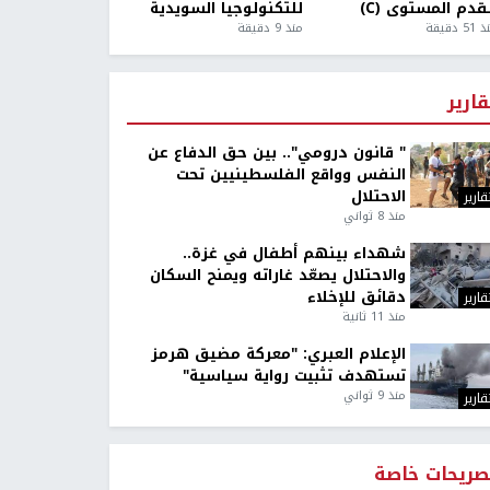
قدم المستوى (C)
للتكنولوجيا السويدية
5 دقيقة
منذ 9 دقيقة
قارير
" قانون درومي".. بين حق الدفاع عن
النفس وواقع الفلسطينيين تحت
الاحتلال
قارير
منذ 8 ثواني
شهداء بينهم أطفال في غزة..
والاحتلال يصعّد غاراته ويمنح السكان
دقائق للإخلاء
قارير
منذ 11 ثانية
الإعلام العبري: "معركة مضيق هرمز
تستهدف تثبيت رواية سياسية"
منذ 9 ثواني
قارير
صريحات خاصة