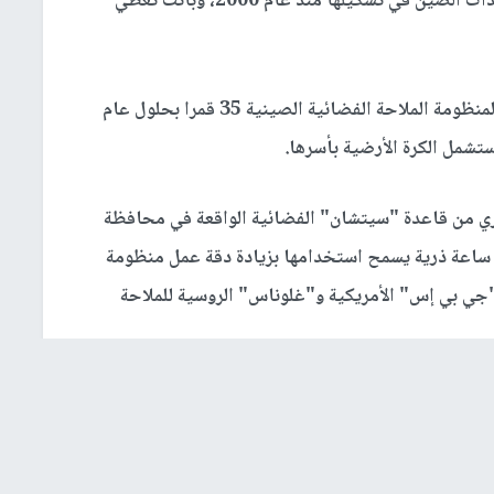
وسينضم القمران الاصطناعيان إلى المنظومة التي بدأت الصين في تشكيلها منذ عام 2000، وباتت تغطي
ومن المقرر أن يبلغ عدد الأقمار الاصطناعية التابعة لمنظومة الملاحة الفضائية الصينية 35 قمرا بحلول عام
يجري من قاعدة "سيتشان" الفضائية الواقعة في محافظة
 ساعة ذرية يسمح استخدامها بزيادة دقة عمل منظومة
"جي بي إس" الأمريكية و"غلوناس" الروسية للملاحة