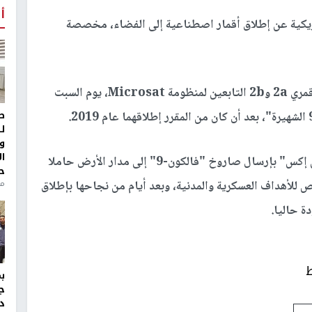
أ
كية عن إطلاق أقمار اصطناعية إلى الفضاء، مخصصة
ووفقا للتسريبات فإن "سبيس إكس تخطط لإطلاق قمري 2a و2b التابعين لمنظومة Microsat، يوم السبت
ط
ل
و
ا
وتأتي عملية الإطلاق هذه بعد مدة من نجاح "سبيس إكس" بإرسال صاروخ "فالكون-9" إلى مدار الأرض حاملا
ح
من
 الاصطناعي "GovSat-1" المخصص للأهداف العسكرية والمدنية، وبعد أيام من نجاحها بإطلاق
ط
ج
د