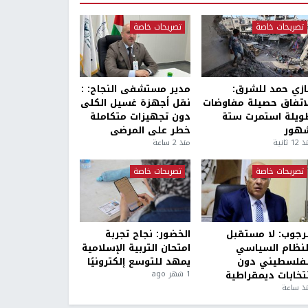
تصريحات خاصة
تصريحات خاصة
ازي حمد للشرق:
مدير مستشفى النجاح: :
لاتفاق حصيلة مفاوضات
نقل أجهزة غسيل الكلى
ويلة استمرت ستة
دون تجهيزات متكاملة
هور
خطر على المرضى
1 ثانية
منذ 2 ساعة
تصريحات خاصة
تصريحات خاصة
لرجوب: لا مستقبل
الخضور: نجاح تجربة
لنظام السياسي
امتحان التربية الإسلامية
لفلسطيني دون
يمهد للتوسع إلكترونيًا
نتخابات ديمقراطية
1 شهر ago
ذ ساعة